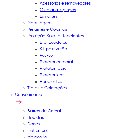
Acessórios e removedores
Cutelaria / pinças
Esmaltes
Maquiagem
Perfumes e Colônias
Proteção Solar e Repelentes
Bronzeadores
Kit pele verão
Pós-sol
Protetor corporal
Protetor facial
Protetor kids
Repelentes
Tintas e Colorações
Conveniência
Barras de Cereal
Bebidas
Doces
Eletrônicos
Mercearia