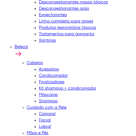
Descongestionantes nasais tópicos
Descongestionantes orais
Expectorantes
Linha completa para gripes
Produtos respiratórios tópicos
Tratamentos para garganta
Xantinas
Beleza
Cabelos
Acessórios
Condicionador
Finalizadores
Kit shampoo + condicionador
Máscaras
Shampoo
Cuidado com a Pele
Corporal
Facial
Labial
Mãos e Pés