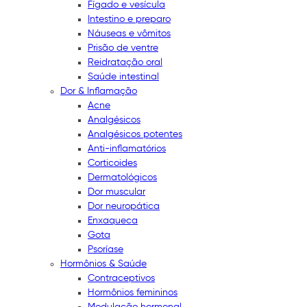
Fígado e vesícula
Intestino e preparo
Náuseas e vômitos
Prisão de ventre
Reidratação oral
Saúde intestinal
Dor & Inflamação
Acne
Analgésicos
Analgésicos potentes
Anti-inflamatórios
Corticoides
Dermatológicos
Dor muscular
Dor neuropática
Enxaqueca
Gota
Psoríase
Hormônios & Saúde
Contraceptivos
Hormônios femininos
Modulação hormonal