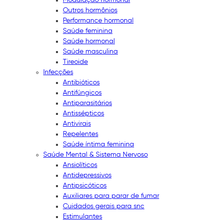
Outros hormônios
Performance hormonal
Saúde feminina
Saúde hormonal
Saúde masculina
Tireoide
Infecções
Antibióticos
Antifúngicos
Antiparasitários
Antissépticos
Antivirais
Repelentes
Saúde íntima feminina
Saúde Mental & Sistema Nervoso
Ansiolíticos
Antidepressivos
Antipsicóticos
Auxiliares para parar de fumar
Cuidados gerais para snc
Estimulantes