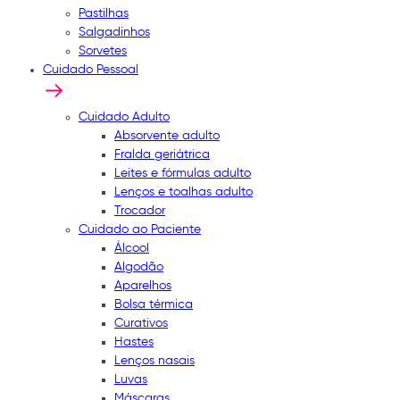
Pastilhas
Salgadinhos
Sorvetes
Cuidado Pessoal
Cuidado Adulto
Absorvente adulto
Fralda geriátrica
Leites e fórmulas adulto
Lenços e toalhas adulto
Trocador
Cuidado ao Paciente
Álcool
Algodão
Aparelhos
Bolsa térmica
Curativos
Hastes
Lenços nasais
Luvas
Máscaras