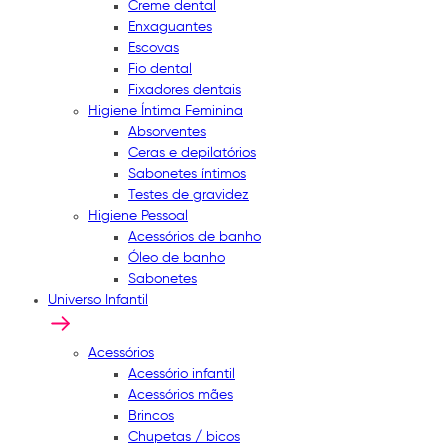
Creme dental
Enxaguantes
Escovas
Fio dental
Fixadores dentais
Higiene Íntima Feminina
Absorventes
Ceras e depilatórios
Sabonetes íntimos
Testes de gravidez
Higiene Pessoal
Acessórios de banho
Óleo de banho
Sabonetes
Universo Infantil
Acessórios
Acessório infantil
Acessórios mães
Brincos
Chupetas / bicos