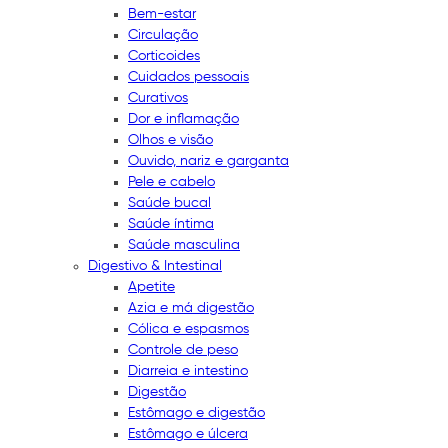
Bem-estar
Circulação
Corticoides
Cuidados pessoais
Curativos
Dor e inflamação
Olhos e visão
Ouvido, nariz e garganta
Pele e cabelo
Saúde bucal
Saúde íntima
Saúde masculina
Digestivo & Intestinal
Apetite
Azia e má digestão
Cólica e espasmos
Controle de peso
Diarreia e intestino
Digestão
Estômago e digestão
Estômago e úlcera