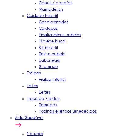
Copos / garrafas
Mamadeiras
Cuidado Infantil
Condicionador
Cuidados
Finalizadores cabelos
Higiene bucal
Kit infantil
Pele e cabelo
Sabonetes
Shampoo
Fraldas
Fralda infantil
Leites
Leites
Troca de Fraldas
Pomadas
Toalhas e lenços umedecidos
Vida Saudável
Naturais