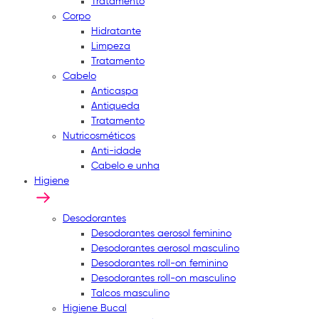
Tratamento
Corpo
Hidratante
Limpeza
Tratamento
Cabelo
Anticaspa
Antiqueda
Tratamento
Nutricosméticos
Anti-idade
Cabelo e unha
Higiene
Desodorantes
Desodorantes aerosol feminino
Desodorantes aerosol masculino
Desodorantes roll-on feminino
Desodorantes roll-on masculino
Talcos masculino
Higiene Bucal