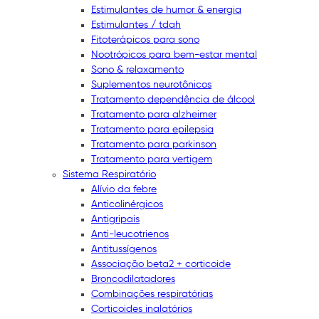
Estimulantes de humor & energia
Estimulantes / tdah
Fitoterápicos para sono
Nootrópicos para bem-estar mental
Sono & relaxamento
Suplementos neurotônicos
Tratamento dependência de álcool
Tratamento para alzheimer
Tratamento para epilepsia
Tratamento para parkinson
Tratamento para vertigem
Sistema Respiratório
Alívio da febre
Anticolinérgicos
Antigripais
Anti-leucotrienos
Antitussígenos
Associação beta2 + corticoide
Broncodilatadores
Combinações respiratórias
Corticoides inalatórios