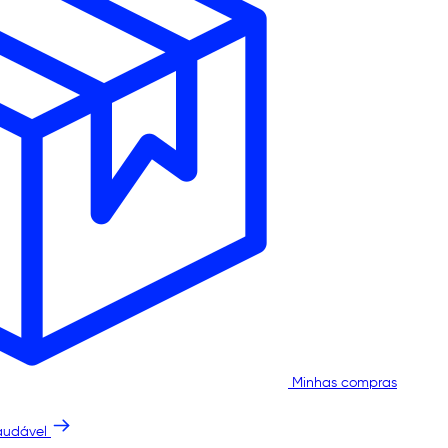
Minhas compras
audável