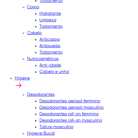
Tratamento
Corpo
Hidratante
Limpeza
Tratamento
Cabelo
Anticaspa
Antiqueda
Tratamento
Nutricosméticos
Anti-idade
Cabelo e unha
Higiene
Desodorantes
Desodorantes aerosol feminino
Desodorantes aerosol masculino
Desodorantes roll-on feminino
Desodorantes roll-on masculino
Talcos masculino
Higiene Bucal