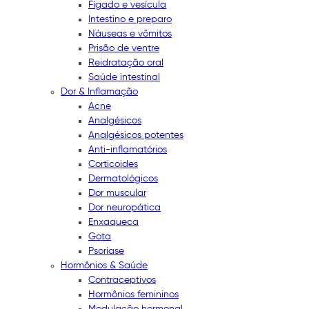
Fígado e vesícula
Intestino e preparo
Náuseas e vômitos
Prisão de ventre
Reidratação oral
Saúde intestinal
Dor & Inflamação
Acne
Analgésicos
Analgésicos potentes
Anti-inflamatórios
Corticoides
Dermatológicos
Dor muscular
Dor neuropática
Enxaqueca
Gota
Psoríase
Hormônios & Saúde
Contraceptivos
Hormônios femininos
Modulação hormonal