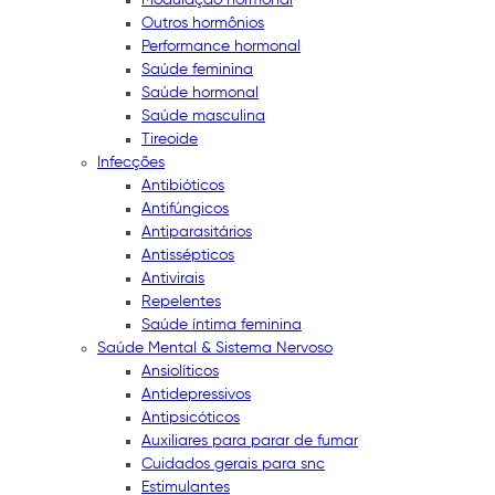
Outros hormônios
Performance hormonal
Saúde feminina
Saúde hormonal
Saúde masculina
Tireoide
Infecções
Antibióticos
Antifúngicos
Antiparasitários
Antissépticos
Antivirais
Repelentes
Saúde íntima feminina
Saúde Mental & Sistema Nervoso
Ansiolíticos
Antidepressivos
Antipsicóticos
Auxiliares para parar de fumar
Cuidados gerais para snc
Estimulantes