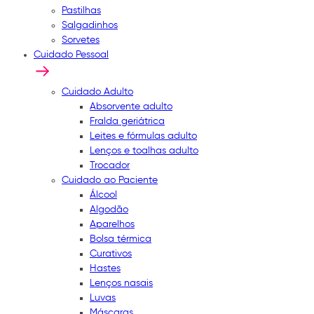
Pastilhas
Salgadinhos
Sorvetes
Cuidado Pessoal
Cuidado Adulto
Absorvente adulto
Fralda geriátrica
Leites e fórmulas adulto
Lenços e toalhas adulto
Trocador
Cuidado ao Paciente
Álcool
Algodão
Aparelhos
Bolsa térmica
Curativos
Hastes
Lenços nasais
Luvas
Máscaras