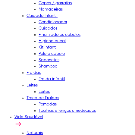
Copos / garrafas
Mamadeiras
Cuidado Infantil
Condicionador
Cuidados
Finalizadores cabelos
Higiene bucal
Kit infantil
Pele e cabelo
Sabonetes
Shampoo
Fraldas
Fralda infantil
Leites
Leites
Troca de Fraldas
Pomadas
Toalhas e lenços umedecidos
Vida Saudável
Naturais