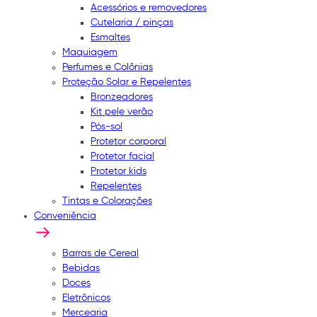
Acessórios e removedores
Cutelaria / pinças
Esmaltes
Maquiagem
Perfumes e Colônias
Proteção Solar e Repelentes
Bronzeadores
Kit pele verão
Pós-sol
Protetor corporal
Protetor facial
Protetor kids
Repelentes
Tintas e Colorações
Conveniência
Barras de Cereal
Bebidas
Doces
Eletrônicos
Mercearia