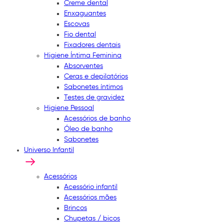
Creme dental
Enxaguantes
Escovas
Fio dental
Fixadores dentais
Higiene Íntima Feminina
Absorventes
Ceras e depilatórios
Sabonetes íntimos
Testes de gravidez
Higiene Pessoal
Acessórios de banho
Óleo de banho
Sabonetes
Universo Infantil
Acessórios
Acessório infantil
Acessórios mães
Brincos
Chupetas / bicos