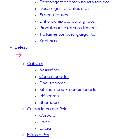
Descongestionantes nasais tópicos
Descongestionantes orais
Expectorantes
Linha completa para gripes
Produtos respiratórios tópicos
Tratamentos para garganta
Xantinas
Beleza
Cabelos
Acessórios
Condicionador
Finalizadores
Kit shampoo + condicionador
Máscaras
Shampoo
Cuidado com a Pele
Corporal
Facial
Labial
Mãos e Pés