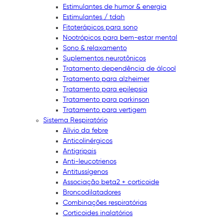
Estimulantes de humor & energia
Estimulantes / tdah
Fitoterápicos para sono
Nootrópicos para bem-estar mental
Sono & relaxamento
Suplementos neurotônicos
Tratamento dependência de álcool
Tratamento para alzheimer
Tratamento para epilepsia
Tratamento para parkinson
Tratamento para vertigem
Sistema Respiratório
Alívio da febre
Anticolinérgicos
Antigripais
Anti-leucotrienos
Antitussígenos
Associação beta2 + corticoide
Broncodilatadores
Combinações respiratórias
Corticoides inalatórios