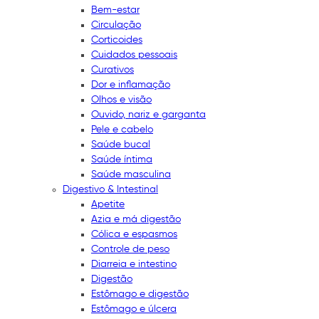
Bem-estar
Circulação
Corticoides
Cuidados pessoais
Curativos
Dor e inflamação
Olhos e visão
Ouvido, nariz e garganta
Pele e cabelo
Saúde bucal
Saúde íntima
Saúde masculina
Digestivo & Intestinal
Apetite
Azia e má digestão
Cólica e espasmos
Controle de peso
Diarreia e intestino
Digestão
Estômago e digestão
Estômago e úlcera