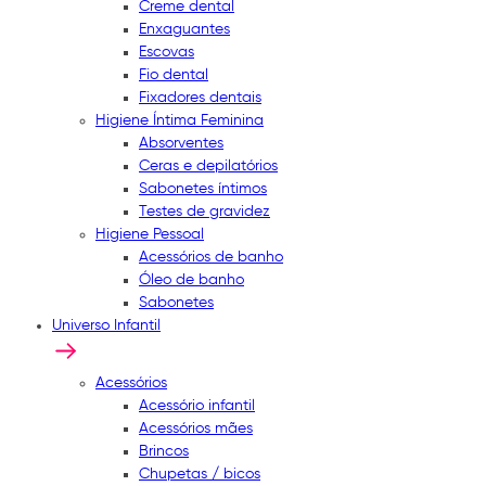
Creme dental
Enxaguantes
Escovas
Fio dental
Fixadores dentais
Higiene Íntima Feminina
Absorventes
Ceras e depilatórios
Sabonetes íntimos
Testes de gravidez
Higiene Pessoal
Acessórios de banho
Óleo de banho
Sabonetes
Universo Infantil
Acessórios
Acessório infantil
Acessórios mães
Brincos
Chupetas / bicos