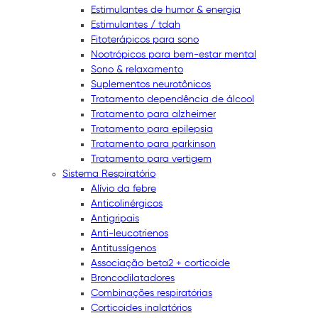
Estimulantes de humor & energia
Estimulantes / tdah
Fitoterápicos para sono
Nootrópicos para bem-estar mental
Sono & relaxamento
Suplementos neurotônicos
Tratamento dependência de álcool
Tratamento para alzheimer
Tratamento para epilepsia
Tratamento para parkinson
Tratamento para vertigem
Sistema Respiratório
Alívio da febre
Anticolinérgicos
Antigripais
Anti-leucotrienos
Antitussígenos
Associação beta2 + corticoide
Broncodilatadores
Combinações respiratórias
Corticoides inalatórios