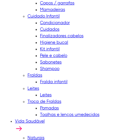
Copos / garrafas
Mamadeiras
Cuidado Infantil
Condicionador
Cuidados
Finalizadores cabelos
Higiene bucal
Kit infantil
Pele e cabelo
Sabonetes
Shampoo
Fraldas
Fralda infantil
Leites
Leites
Troca de Fraldas
Pomadas
Toalhas e lenços umedecidos
Vida Saudável
Naturais