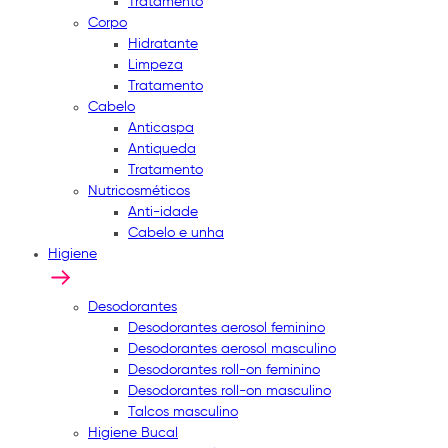
Tratamento
Corpo
Hidratante
Limpeza
Tratamento
Cabelo
Anticaspa
Antiqueda
Tratamento
Nutricosméticos
Anti-idade
Cabelo e unha
Higiene
Desodorantes
Desodorantes aerosol feminino
Desodorantes aerosol masculino
Desodorantes roll-on feminino
Desodorantes roll-on masculino
Talcos masculino
Higiene Bucal