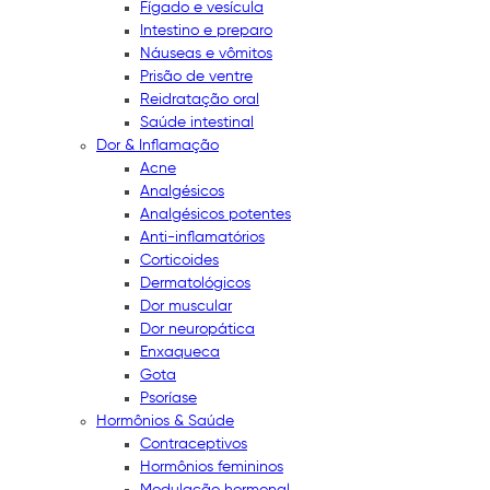
Fígado e vesícula
Intestino e preparo
Náuseas e vômitos
Prisão de ventre
Reidratação oral
Saúde intestinal
Dor & Inflamação
Acne
Analgésicos
Analgésicos potentes
Anti-inflamatórios
Corticoides
Dermatológicos
Dor muscular
Dor neuropática
Enxaqueca
Gota
Psoríase
Hormônios & Saúde
Contraceptivos
Hormônios femininos
Modulação hormonal