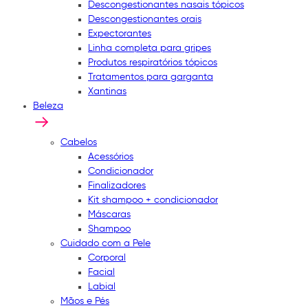
Descongestionantes nasais tópicos
Descongestionantes orais
Expectorantes
Linha completa para gripes
Produtos respiratórios tópicos
Tratamentos para garganta
Xantinas
Beleza
Cabelos
Acessórios
Condicionador
Finalizadores
Kit shampoo + condicionador
Máscaras
Shampoo
Cuidado com a Pele
Corporal
Facial
Labial
Mãos e Pés