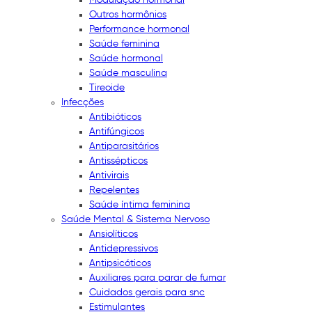
Outros hormônios
Performance hormonal
Saúde feminina
Saúde hormonal
Saúde masculina
Tireoide
Infecções
Antibióticos
Antifúngicos
Antiparasitários
Antissépticos
Antivirais
Repelentes
Saúde íntima feminina
Saúde Mental & Sistema Nervoso
Ansiolíticos
Antidepressivos
Antipsicóticos
Auxiliares para parar de fumar
Cuidados gerais para snc
Estimulantes