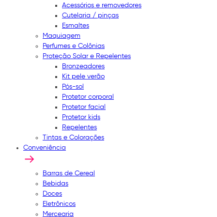
Acessórios e removedores
Cutelaria / pinças
Esmaltes
Maquiagem
Perfumes e Colônias
Proteção Solar e Repelentes
Bronzeadores
Kit pele verão
Pós-sol
Protetor corporal
Protetor facial
Protetor kids
Repelentes
Tintas e Colorações
Conveniência
Barras de Cereal
Bebidas
Doces
Eletrônicos
Mercearia