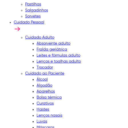
Pastilhas
Salgadinhos
Sorvetes
Cuidado Pessoal
Cuidado Adulto
Absorvente adulto
Fralda geriátrica
Leites e fórmulas adulto
Lenços e toalhas adulto
Trocador
Cuidado ao Paciente
Álcool
Algodão
Aparelhos
Bolsa térmica
Curativos
Hastes
Lenços nasais
Luvas
Máscaras