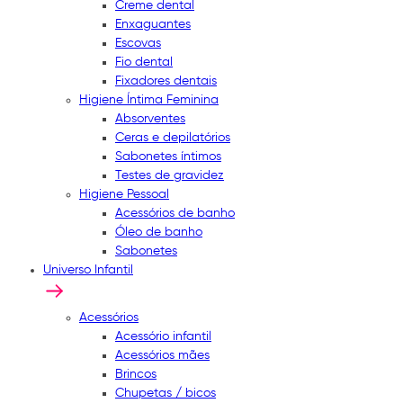
Creme dental
Enxaguantes
Escovas
Fio dental
Fixadores dentais
Higiene Íntima Feminina
Absorventes
Ceras e depilatórios
Sabonetes íntimos
Testes de gravidez
Higiene Pessoal
Acessórios de banho
Óleo de banho
Sabonetes
Universo Infantil
Acessórios
Acessório infantil
Acessórios mães
Brincos
Chupetas / bicos