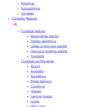
Pastilhas
Salgadinhos
Sorvetes
Cuidado Pessoal
Cuidado Adulto
Absorvente adulto
Fralda geriátrica
Leites e fórmulas adulto
Lenços e toalhas adulto
Trocador
Cuidado ao Paciente
Álcool
Algodão
Aparelhos
Bolsa térmica
Curativos
Hastes
Lenços nasais
Luvas
Máscaras