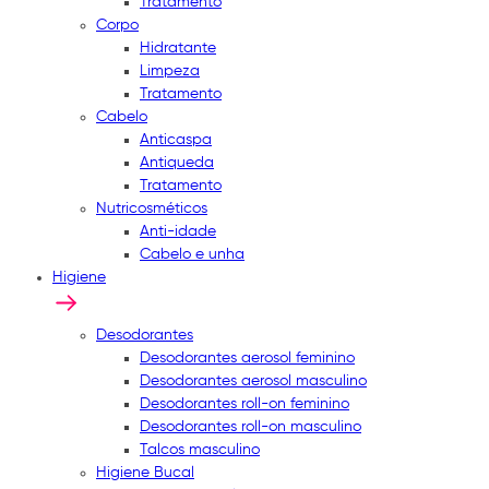
Tratamento
Corpo
Hidratante
Limpeza
Tratamento
Cabelo
Anticaspa
Antiqueda
Tratamento
Nutricosméticos
Anti-idade
Cabelo e unha
Higiene
Desodorantes
Desodorantes aerosol feminino
Desodorantes aerosol masculino
Desodorantes roll-on feminino
Desodorantes roll-on masculino
Talcos masculino
Higiene Bucal