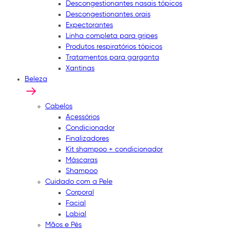
Descongestionantes nasais tópicos
Descongestionantes orais
Expectorantes
Linha completa para gripes
Produtos respiratórios tópicos
Tratamentos para garganta
Xantinas
Beleza
Cabelos
Acessórios
Condicionador
Finalizadores
Kit shampoo + condicionador
Máscaras
Shampoo
Cuidado com a Pele
Corporal
Facial
Labial
Mãos e Pés