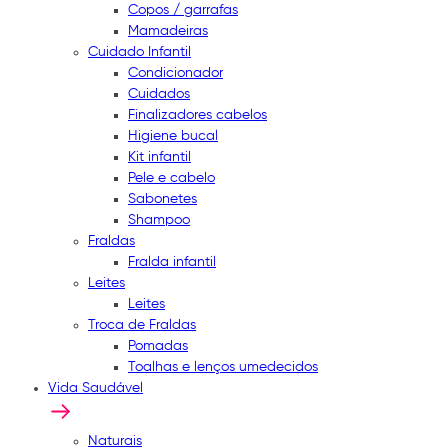
Copos / garrafas
Mamadeiras
Cuidado Infantil
Condicionador
Cuidados
Finalizadores cabelos
Higiene bucal
Kit infantil
Pele e cabelo
Sabonetes
Shampoo
Fraldas
Fralda infantil
Leites
Leites
Troca de Fraldas
Pomadas
Toalhas e lenços umedecidos
Vida Saudável
Naturais