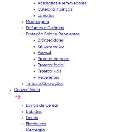
Acessórios e removedores
Cutelaria / pinças
Esmaltes
Maquiagem
Perfumes e Colônias
Proteção Solar e Repelentes
Bronzeadores
Kit pele verão
Pós-sol
Protetor corporal
Protetor facial
Protetor kids
Repelentes
Tintas e Colorações
Conveniência
Barras de Cereal
Bebidas
Doces
Eletrônicos
Mercearia