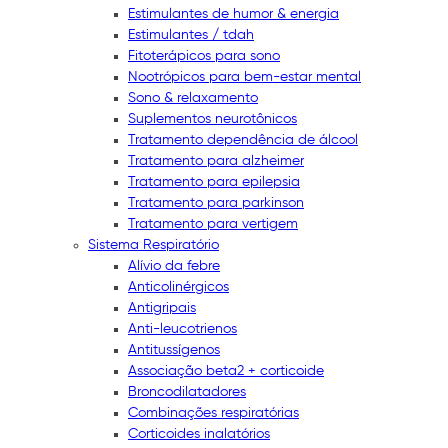
Estimulantes de humor & energia
Estimulantes / tdah
Fitoterápicos para sono
Nootrópicos para bem-estar mental
Sono & relaxamento
Suplementos neurotônicos
Tratamento dependência de álcool
Tratamento para alzheimer
Tratamento para epilepsia
Tratamento para parkinson
Tratamento para vertigem
Sistema Respiratório
Alívio da febre
Anticolinérgicos
Antigripais
Anti-leucotrienos
Antitussígenos
Associação beta2 + corticoide
Broncodilatadores
Combinações respiratórias
Corticoides inalatórios