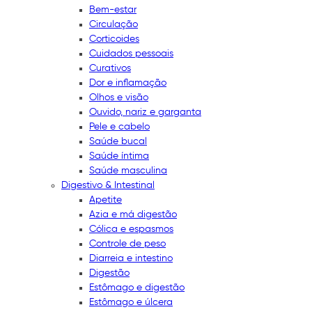
Bem-estar
Circulação
Corticoides
Cuidados pessoais
Curativos
Dor e inflamação
Olhos e visão
Ouvido, nariz e garganta
Pele e cabelo
Saúde bucal
Saúde íntima
Saúde masculina
Digestivo & Intestinal
Apetite
Azia e má digestão
Cólica e espasmos
Controle de peso
Diarreia e intestino
Digestão
Estômago e digestão
Estômago e úlcera