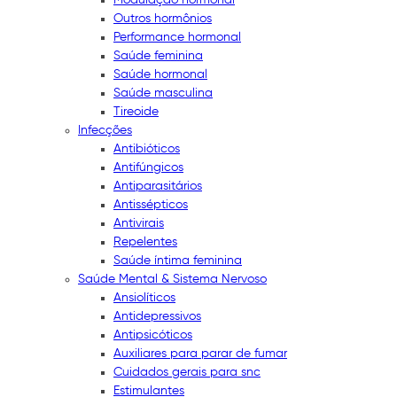
Outros hormônios
Performance hormonal
Saúde feminina
Saúde hormonal
Saúde masculina
Tireoide
Infecções
Antibióticos
Antifúngicos
Antiparasitários
Antissépticos
Antivirais
Repelentes
Saúde íntima feminina
Saúde Mental & Sistema Nervoso
Ansiolíticos
Antidepressivos
Antipsicóticos
Auxiliares para parar de fumar
Cuidados gerais para snc
Estimulantes