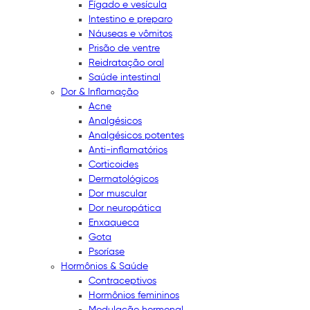
Fígado e vesícula
Intestino e preparo
Náuseas e vômitos
Prisão de ventre
Reidratação oral
Saúde intestinal
Dor & Inflamação
Acne
Analgésicos
Analgésicos potentes
Anti-inflamatórios
Corticoides
Dermatológicos
Dor muscular
Dor neuropática
Enxaqueca
Gota
Psoríase
Hormônios & Saúde
Contraceptivos
Hormônios femininos
Modulação hormonal