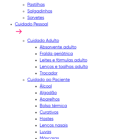
Pastilhas
Salgadinhos
Sorvetes
Cuidado Pessoal
Cuidado Adulto
Absorvente adulto
Fralda geriátrica
Leites e fórmulas adulto
Lenços e toalhas adulto
Trocador
Cuidado ao Paciente
Álcool
Algodão
Aparelhos
Bolsa térmica
Curativos
Hastes
Lenços nasais
Luvas
Máscaras