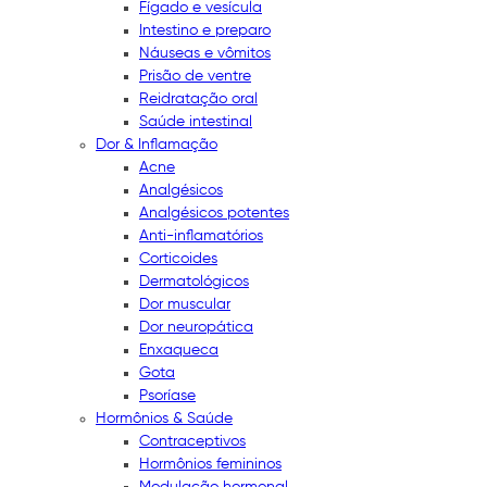
Fígado e vesícula
Intestino e preparo
Náuseas e vômitos
Prisão de ventre
Reidratação oral
Saúde intestinal
Dor & Inflamação
Acne
Analgésicos
Analgésicos potentes
Anti-inflamatórios
Corticoides
Dermatológicos
Dor muscular
Dor neuropática
Enxaqueca
Gota
Psoríase
Hormônios & Saúde
Contraceptivos
Hormônios femininos
Modulação hormonal