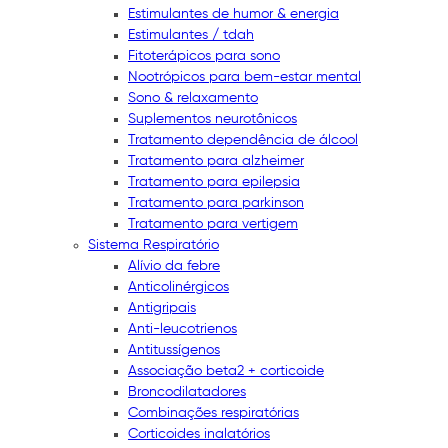
Estimulantes de humor & energia
Estimulantes / tdah
Fitoterápicos para sono
Nootrópicos para bem-estar mental
Sono & relaxamento
Suplementos neurotônicos
Tratamento dependência de álcool
Tratamento para alzheimer
Tratamento para epilepsia
Tratamento para parkinson
Tratamento para vertigem
Sistema Respiratório
Alívio da febre
Anticolinérgicos
Antigripais
Anti-leucotrienos
Antitussígenos
Associação beta2 + corticoide
Broncodilatadores
Combinações respiratórias
Corticoides inalatórios