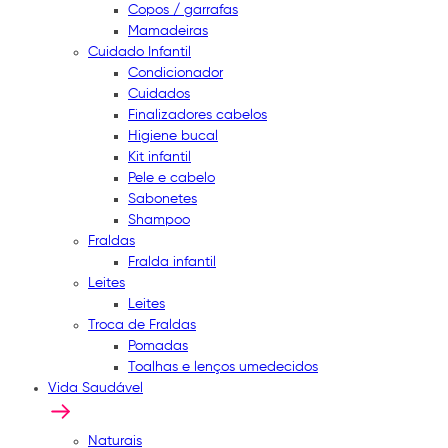
Copos / garrafas
Mamadeiras
Cuidado Infantil
Condicionador
Cuidados
Finalizadores cabelos
Higiene bucal
Kit infantil
Pele e cabelo
Sabonetes
Shampoo
Fraldas
Fralda infantil
Leites
Leites
Troca de Fraldas
Pomadas
Toalhas e lenços umedecidos
Vida Saudável
Naturais