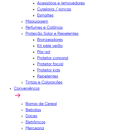
Acessórios e removedores
Cutelaria / pinças
Esmaltes
Maquiagem
Perfumes e Colônias
Proteção Solar e Repelentes
Bronzeadores
Kit pele verão
Pós-sol
Protetor corporal
Protetor facial
Protetor kids
Repelentes
Tintas e Colorações
Conveniência
Barras de Cereal
Bebidas
Doces
Eletrônicos
Mercearia