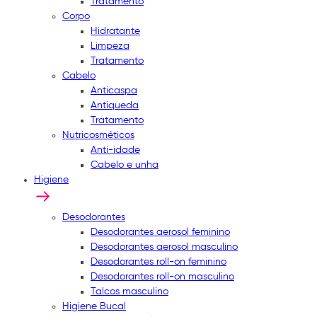
Tratamento
Corpo
Hidratante
Limpeza
Tratamento
Cabelo
Anticaspa
Antiqueda
Tratamento
Nutricosméticos
Anti-idade
Cabelo e unha
Higiene
Desodorantes
Desodorantes aerosol feminino
Desodorantes aerosol masculino
Desodorantes roll-on feminino
Desodorantes roll-on masculino
Talcos masculino
Higiene Bucal