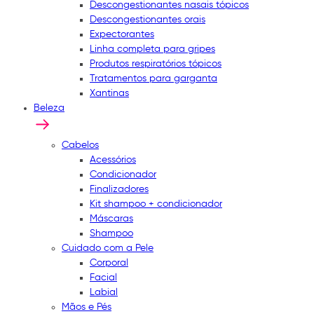
Descongestionantes nasais tópicos
Descongestionantes orais
Expectorantes
Linha completa para gripes
Produtos respiratórios tópicos
Tratamentos para garganta
Xantinas
Beleza
Cabelos
Acessórios
Condicionador
Finalizadores
Kit shampoo + condicionador
Máscaras
Shampoo
Cuidado com a Pele
Corporal
Facial
Labial
Mãos e Pés