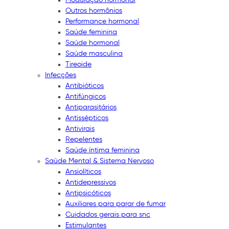
Outros hormônios
Performance hormonal
Saúde feminina
Saúde hormonal
Saúde masculina
Tireoide
Infecções
Antibióticos
Antifúngicos
Antiparasitários
Antissépticos
Antivirais
Repelentes
Saúde íntima feminina
Saúde Mental & Sistema Nervoso
Ansiolíticos
Antidepressivos
Antipsicóticos
Auxiliares para parar de fumar
Cuidados gerais para snc
Estimulantes