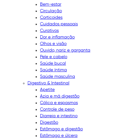
Bem-estar
Circulação
Corticoides
Cuidados pessoais
Curativos
Dor e inflamação
Olhos e visão
Ouvido, nariz e garganta
Pele e cabelo
Saúde bucal
Saúde íntima
Saúde masculina
Digestivo & Intestinal
Apetite
Azia e má digestão
Cólica e espasmos
Controle de peso
Diarreia e intestino
Digestão
Estômago e digestão
Estômago e úlcera