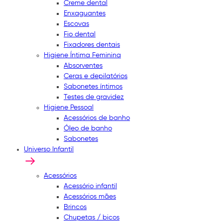
Creme dental
Enxaguantes
Escovas
Fio dental
Fixadores dentais
Higiene Íntima Feminina
Absorventes
Ceras e depilatórios
Sabonetes íntimos
Testes de gravidez
Higiene Pessoal
Acessórios de banho
Óleo de banho
Sabonetes
Universo Infantil
Acessórios
Acessório infantil
Acessórios mães
Brincos
Chupetas / bicos