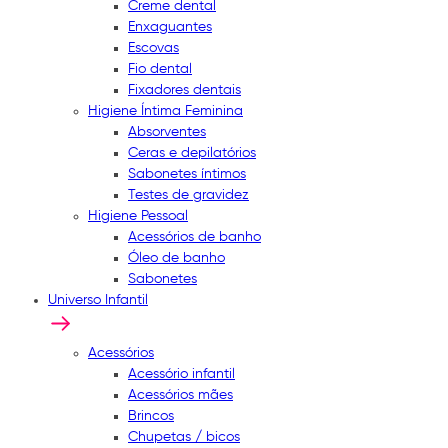
Creme dental
Enxaguantes
Escovas
Fio dental
Fixadores dentais
Higiene Íntima Feminina
Absorventes
Ceras e depilatórios
Sabonetes íntimos
Testes de gravidez
Higiene Pessoal
Acessórios de banho
Óleo de banho
Sabonetes
Universo Infantil
Acessórios
Acessório infantil
Acessórios mães
Brincos
Chupetas / bicos