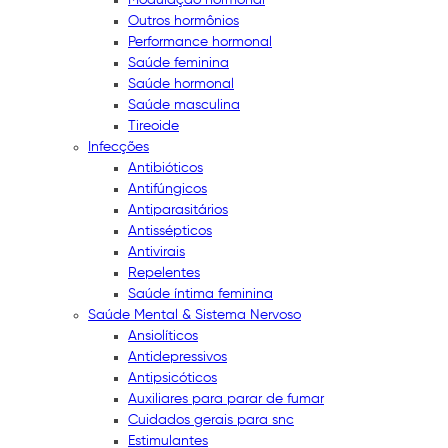
Outros hormônios
Performance hormonal
Saúde feminina
Saúde hormonal
Saúde masculina
Tireoide
Infecções
Antibióticos
Antifúngicos
Antiparasitários
Antissépticos
Antivirais
Repelentes
Saúde íntima feminina
Saúde Mental & Sistema Nervoso
Ansiolíticos
Antidepressivos
Antipsicóticos
Auxiliares para parar de fumar
Cuidados gerais para snc
Estimulantes