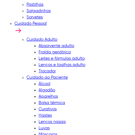
Pastilhas
Salgadinhos
Sorvetes
Cuidado Pessoal
Cuidado Adulto
Absorvente adulto
Fralda geriátrica
Leites e fórmulas adulto
Lenços e toalhas adulto
Trocador
Cuidado ao Paciente
Álcool
Algodão
Aparelhos
Bolsa térmica
Curativos
Hastes
Lenços nasais
Luvas
Máscaras