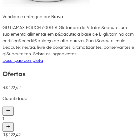
Vendido e entregue por Brava
GLUTAMAX POUCH 600G A Glutamax da Vitafor &eacute; um
suplemento alimentar em p&oacute; a base de L-glutamina com
certifica&ccedil;&atilde;o de alta pureza. Sua f&oacute;rmula
&eacute; neutra, livre de corantes, aromatizantes, conservantes e
gl&uacute;ten. Sobre os ingredientes…
Descrição completa
Ofertas
R$ 122,42
Quantidade
1
R$ 122,42