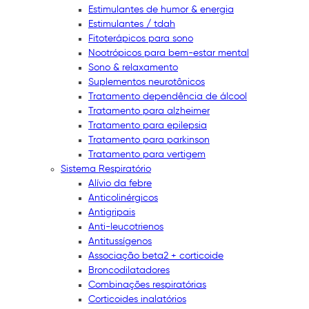
Estimulantes de humor & energia
Estimulantes / tdah
Fitoterápicos para sono
Nootrópicos para bem-estar mental
Sono & relaxamento
Suplementos neurotônicos
Tratamento dependência de álcool
Tratamento para alzheimer
Tratamento para epilepsia
Tratamento para parkinson
Tratamento para vertigem
Sistema Respiratório
Alívio da febre
Anticolinérgicos
Antigripais
Anti-leucotrienos
Antitussígenos
Associação beta2 + corticoide
Broncodilatadores
Combinações respiratórias
Corticoides inalatórios