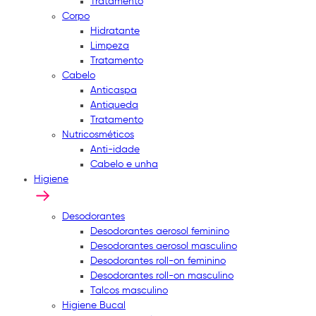
Tratamento
Corpo
Hidratante
Limpeza
Tratamento
Cabelo
Anticaspa
Antiqueda
Tratamento
Nutricosméticos
Anti-idade
Cabelo e unha
Higiene
Desodorantes
Desodorantes aerosol feminino
Desodorantes aerosol masculino
Desodorantes roll-on feminino
Desodorantes roll-on masculino
Talcos masculino
Higiene Bucal