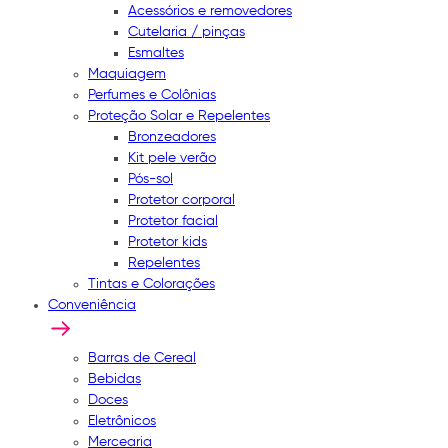
Acessórios e removedores
Cutelaria / pinças
Esmaltes
Maquiagem
Perfumes e Colônias
Proteção Solar e Repelentes
Bronzeadores
Kit pele verão
Pós-sol
Protetor corporal
Protetor facial
Protetor kids
Repelentes
Tintas e Colorações
Conveniência
Barras de Cereal
Bebidas
Doces
Eletrônicos
Mercearia