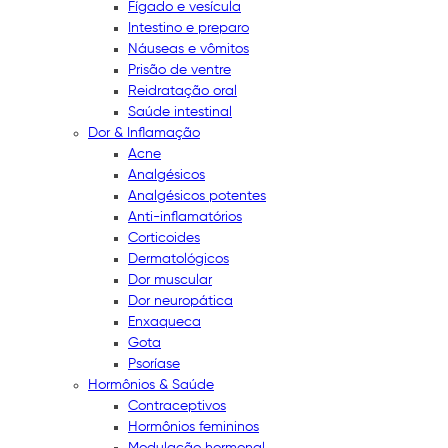
Fígado e vesícula
Intestino e preparo
Náuseas e vômitos
Prisão de ventre
Reidratação oral
Saúde intestinal
Dor & Inflamação
Acne
Analgésicos
Analgésicos potentes
Anti-inflamatórios
Corticoides
Dermatológicos
Dor muscular
Dor neuropática
Enxaqueca
Gota
Psoríase
Hormônios & Saúde
Contraceptivos
Hormônios femininos
Modulação hormonal