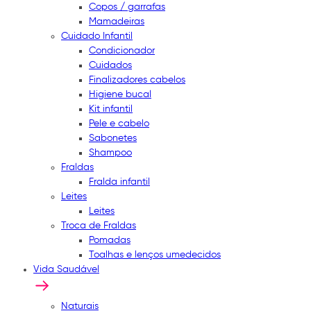
Copos / garrafas
Mamadeiras
Cuidado Infantil
Condicionador
Cuidados
Finalizadores cabelos
Higiene bucal
Kit infantil
Pele e cabelo
Sabonetes
Shampoo
Fraldas
Fralda infantil
Leites
Leites
Troca de Fraldas
Pomadas
Toalhas e lenços umedecidos
Vida Saudável
Naturais