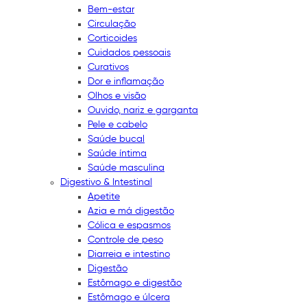
Bem-estar
Circulação
Corticoides
Cuidados pessoais
Curativos
Dor e inflamação
Olhos e visão
Ouvido, nariz e garganta
Pele e cabelo
Saúde bucal
Saúde íntima
Saúde masculina
Digestivo & Intestinal
Apetite
Azia e má digestão
Cólica e espasmos
Controle de peso
Diarreia e intestino
Digestão
Estômago e digestão
Estômago e úlcera