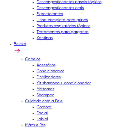
Descongestionantes nasais tópicos
Descongestionantes orais
Expectorantes
Linha completa para gripes
Produtos respiratórios tópicos
Tratamentos para garganta
Xantinas
Beleza
Cabelos
Acessórios
Condicionador
Finalizadores
Kit shampoo + condicionador
Máscaras
Shampoo
Cuidado com a Pele
Corporal
Facial
Labial
Mãos e Pés