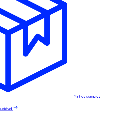
Minhas compras
audável