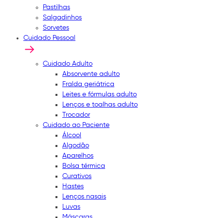
Pastilhas
Salgadinhos
Sorvetes
Cuidado Pessoal
Cuidado Adulto
Absorvente adulto
Fralda geriátrica
Leites e fórmulas adulto
Lenços e toalhas adulto
Trocador
Cuidado ao Paciente
Álcool
Algodão
Aparelhos
Bolsa térmica
Curativos
Hastes
Lenços nasais
Luvas
Máscaras