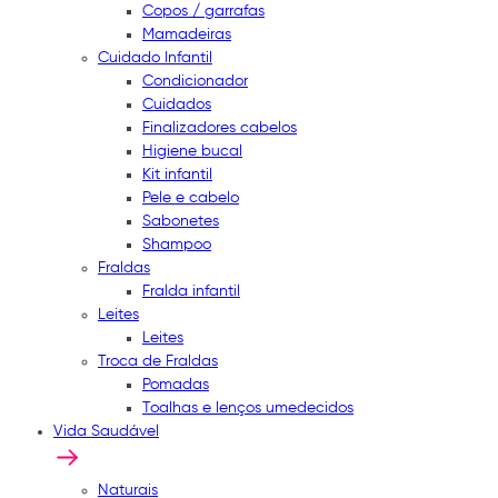
Copos / garrafas
Mamadeiras
Cuidado Infantil
Condicionador
Cuidados
Finalizadores cabelos
Higiene bucal
Kit infantil
Pele e cabelo
Sabonetes
Shampoo
Fraldas
Fralda infantil
Leites
Leites
Troca de Fraldas
Pomadas
Toalhas e lenços umedecidos
Vida Saudável
Naturais