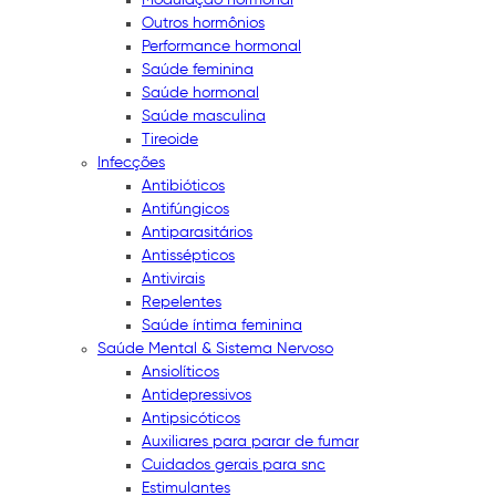
Outros hormônios
Performance hormonal
Saúde feminina
Saúde hormonal
Saúde masculina
Tireoide
Infecções
Antibióticos
Antifúngicos
Antiparasitários
Antissépticos
Antivirais
Repelentes
Saúde íntima feminina
Saúde Mental & Sistema Nervoso
Ansiolíticos
Antidepressivos
Antipsicóticos
Auxiliares para parar de fumar
Cuidados gerais para snc
Estimulantes