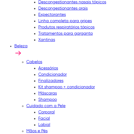
Descongestionantes nasais tópicos
Descongestionantes orais
Expectorantes
Linha completa para gripes
Produtos respiratórios tópicos
Tratamentos para garganta
Xantinas
Beleza
Cabelos
Acessórios
Condicionador
Finalizadores
Kit shampoo + condicionador
Máscaras
Shampoo
Cuidado com a Pele
Corporal
Facial
Labial
Mãos e Pés