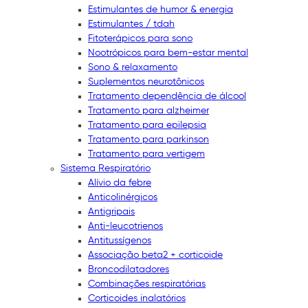
Estimulantes de humor & energia
Estimulantes / tdah
Fitoterápicos para sono
Nootrópicos para bem-estar mental
Sono & relaxamento
Suplementos neurotônicos
Tratamento dependência de álcool
Tratamento para alzheimer
Tratamento para epilepsia
Tratamento para parkinson
Tratamento para vertigem
Sistema Respiratório
Alívio da febre
Anticolinérgicos
Antigripais
Anti-leucotrienos
Antitussígenos
Associação beta2 + corticoide
Broncodilatadores
Combinações respiratórias
Corticoides inalatórios