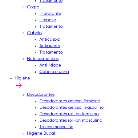
Tratamento
Corpo
Hidratante
Limpeza
Tratamento
Cabelo
Anticaspa
Antiqueda
Tratamento
Nutricosméticos
Anti-idade
Cabelo e unha
Higiene
Desodorantes
Desodorantes aerosol feminino
Desodorantes aerosol masculino
Desodorantes roll-on feminino
Desodorantes roll-on masculino
Talcos masculino
Higiene Bucal