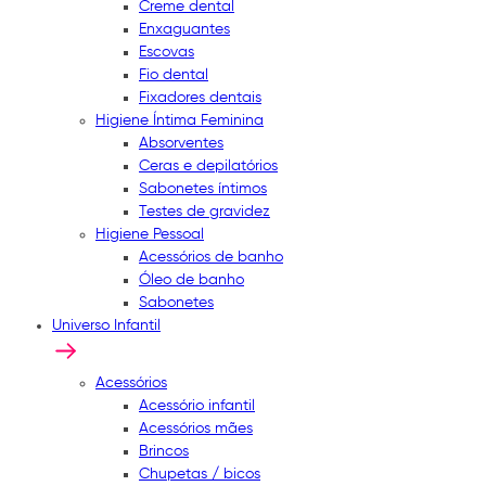
Creme dental
Enxaguantes
Escovas
Fio dental
Fixadores dentais
Higiene Íntima Feminina
Absorventes
Ceras e depilatórios
Sabonetes íntimos
Testes de gravidez
Higiene Pessoal
Acessórios de banho
Óleo de banho
Sabonetes
Universo Infantil
Acessórios
Acessório infantil
Acessórios mães
Brincos
Chupetas / bicos