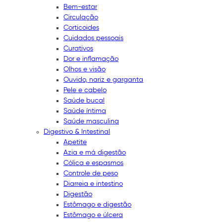
Bem-estar
Circulação
Corticoides
Cuidados pessoais
Curativos
Dor e inflamação
Olhos e visão
Ouvido, nariz e garganta
Pele e cabelo
Saúde bucal
Saúde íntima
Saúde masculina
Digestivo & Intestinal
Apetite
Azia e má digestão
Cólica e espasmos
Controle de peso
Diarreia e intestino
Digestão
Estômago e digestão
Estômago e úlcera