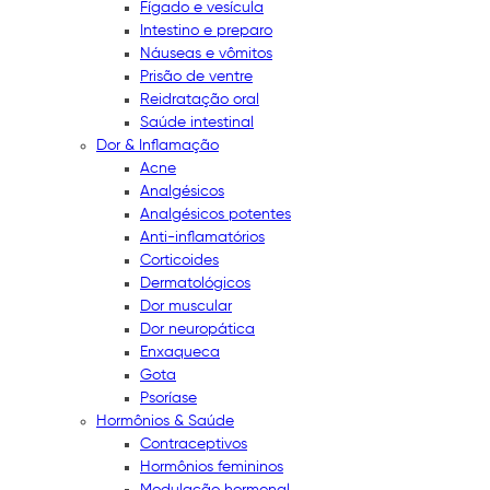
Fígado e vesícula
Intestino e preparo
Náuseas e vômitos
Prisão de ventre
Reidratação oral
Saúde intestinal
Dor & Inflamação
Acne
Analgésicos
Analgésicos potentes
Anti-inflamatórios
Corticoides
Dermatológicos
Dor muscular
Dor neuropática
Enxaqueca
Gota
Psoríase
Hormônios & Saúde
Contraceptivos
Hormônios femininos
Modulação hormonal