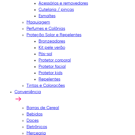
Acessórios e removedores
Cutelaria / pinças
Esmaltes
Maquiagem
Perfumes e Colônias
Proteção Solar e Repelentes
Bronzeadores
Kit pele verão
Pós-sol
Protetor corporal
Protetor facial
Protetor kids
Repelentes
Tintas e Colorações
Conveniência
Barras de Cereal
Bebidas
Doces
Eletrônicos
Mercearia