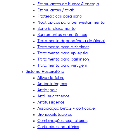
Estimulantes de humor & energia
Estimulantes / tdah
Fitoterápicos para sono
Nootrópicos para bem-estar mental
Sono & relaxamento
Suplementos neurotônicos
Tratamento dependência de álcool
Tratamento para alzheimer
Tratamento para epilepsia
Tratamento para parkinson
Tratamento para vertigem
Sistema Respiratório
Alívio da febre
Anticolinérgicos
Antigripais
Anti-leucotrienos
Antitussígenos
Associação beta2 + corticoide
Broncodilatadores
Combinações respiratórias
Corticoides inalatórios