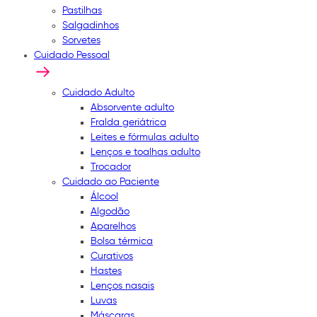
Pastilhas
Salgadinhos
Sorvetes
Cuidado Pessoal
Cuidado Adulto
Absorvente adulto
Fralda geriátrica
Leites e fórmulas adulto
Lenços e toalhas adulto
Trocador
Cuidado ao Paciente
Álcool
Algodão
Aparelhos
Bolsa térmica
Curativos
Hastes
Lenços nasais
Luvas
Máscaras