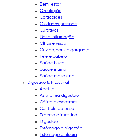
Bem-estar
Circulação
Corticoides
Cuidados pessoais
Curativos
Dor e inflamação
Olhos e visão
Ouvido, nariz e garganta
Pele e cabelo
Saúde bucal
Saúde íntima
Saúde masculina
Digestivo & Intestinal
Apetite
Azia e má digestão
Cólica e espasmos
Controle de peso
Diarreia e intestino
Digestão
Estômago e digestão
Estômago e úlcera