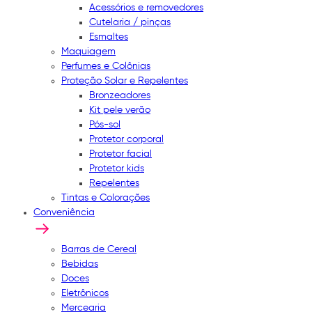
Acessórios e removedores
Cutelaria / pinças
Esmaltes
Maquiagem
Perfumes e Colônias
Proteção Solar e Repelentes
Bronzeadores
Kit pele verão
Pós-sol
Protetor corporal
Protetor facial
Protetor kids
Repelentes
Tintas e Colorações
Conveniência
Barras de Cereal
Bebidas
Doces
Eletrônicos
Mercearia