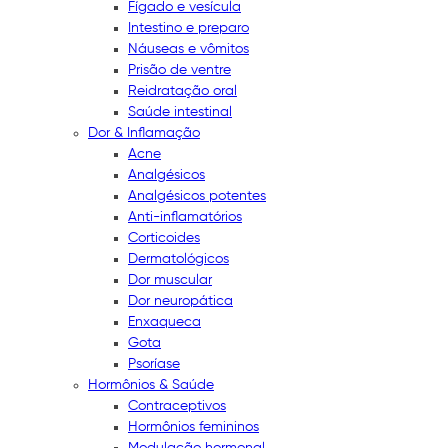
Fígado e vesícula
Intestino e preparo
Náuseas e vômitos
Prisão de ventre
Reidratação oral
Saúde intestinal
Dor & Inflamação
Acne
Analgésicos
Analgésicos potentes
Anti-inflamatórios
Corticoides
Dermatológicos
Dor muscular
Dor neuropática
Enxaqueca
Gota
Psoríase
Hormônios & Saúde
Contraceptivos
Hormônios femininos
Modulação hormonal