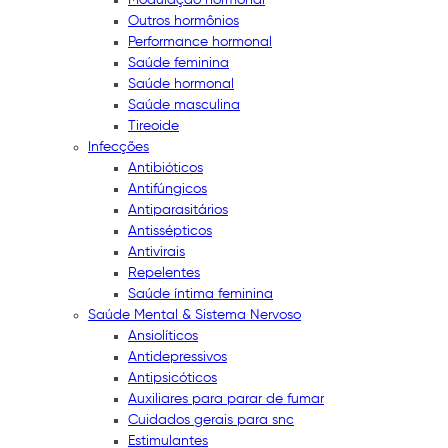
Outros hormônios
Performance hormonal
Saúde feminina
Saúde hormonal
Saúde masculina
Tireoide
Infecções
Antibióticos
Antifúngicos
Antiparasitários
Antissépticos
Antivirais
Repelentes
Saúde íntima feminina
Saúde Mental & Sistema Nervoso
Ansiolíticos
Antidepressivos
Antipsicóticos
Auxiliares para parar de fumar
Cuidados gerais para snc
Estimulantes