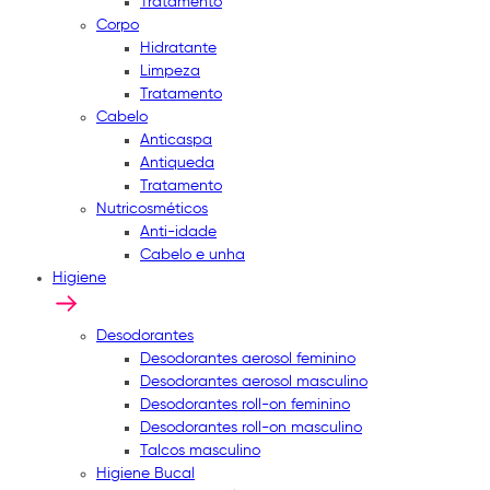
Tratamento
Corpo
Hidratante
Limpeza
Tratamento
Cabelo
Anticaspa
Antiqueda
Tratamento
Nutricosméticos
Anti-idade
Cabelo e unha
Higiene
Desodorantes
Desodorantes aerosol feminino
Desodorantes aerosol masculino
Desodorantes roll-on feminino
Desodorantes roll-on masculino
Talcos masculino
Higiene Bucal