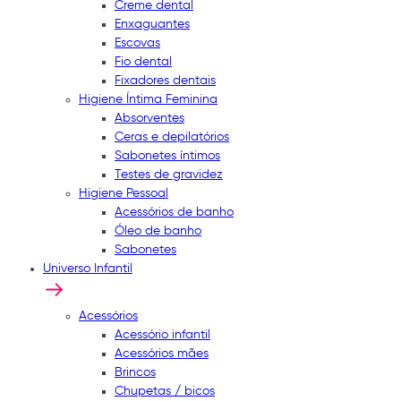
Creme dental
Enxaguantes
Escovas
Fio dental
Fixadores dentais
Higiene Íntima Feminina
Absorventes
Ceras e depilatórios
Sabonetes íntimos
Testes de gravidez
Higiene Pessoal
Acessórios de banho
Óleo de banho
Sabonetes
Universo Infantil
Acessórios
Acessório infantil
Acessórios mães
Brincos
Chupetas / bicos