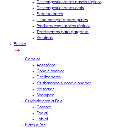
Descongestionantes nasais tópicos
Descongestionantes orais
Expectorantes
Linha completa para gripes
Produtos respiratórios tópicos
Tratamentos para garganta
Xantinas
Beleza
Cabelos
Acessórios
Condicionador
Finalizadores
Kit shampoo + condicionador
Máscaras
Shampoo
Cuidado com a Pele
Corporal
Facial
Labial
Mãos e Pés