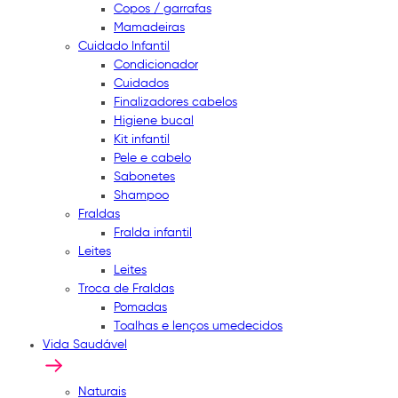
Copos / garrafas
Mamadeiras
Cuidado Infantil
Condicionador
Cuidados
Finalizadores cabelos
Higiene bucal
Kit infantil
Pele e cabelo
Sabonetes
Shampoo
Fraldas
Fralda infantil
Leites
Leites
Troca de Fraldas
Pomadas
Toalhas e lenços umedecidos
Vida Saudável
Naturais