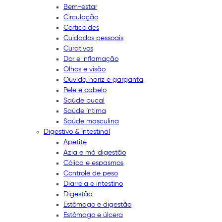
Bem-estar
Circulação
Corticoides
Cuidados pessoais
Curativos
Dor e inflamação
Olhos e visão
Ouvido, nariz e garganta
Pele e cabelo
Saúde bucal
Saúde íntima
Saúde masculina
Digestivo & Intestinal
Apetite
Azia e má digestão
Cólica e espasmos
Controle de peso
Diarreia e intestino
Digestão
Estômago e digestão
Estômago e úlcera