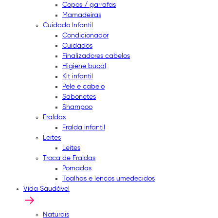
Copos / garrafas
Mamadeiras
Cuidado Infantil
Condicionador
Cuidados
Finalizadores cabelos
Higiene bucal
Kit infantil
Pele e cabelo
Sabonetes
Shampoo
Fraldas
Fralda infantil
Leites
Leites
Troca de Fraldas
Pomadas
Toalhas e lenços umedecidos
Vida Saudável
Naturais