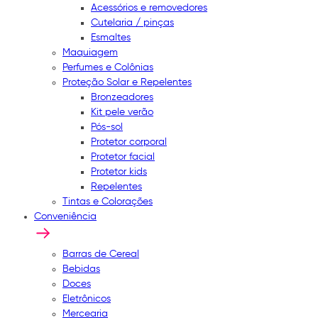
Acessórios e removedores
Cutelaria / pinças
Esmaltes
Maquiagem
Perfumes e Colônias
Proteção Solar e Repelentes
Bronzeadores
Kit pele verão
Pós-sol
Protetor corporal
Protetor facial
Protetor kids
Repelentes
Tintas e Colorações
Conveniência
Barras de Cereal
Bebidas
Doces
Eletrônicos
Mercearia