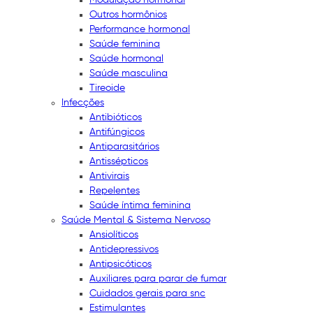
Outros hormônios
Performance hormonal
Saúde feminina
Saúde hormonal
Saúde masculina
Tireoide
Infecções
Antibióticos
Antifúngicos
Antiparasitários
Antissépticos
Antivirais
Repelentes
Saúde íntima feminina
Saúde Mental & Sistema Nervoso
Ansiolíticos
Antidepressivos
Antipsicóticos
Auxiliares para parar de fumar
Cuidados gerais para snc
Estimulantes