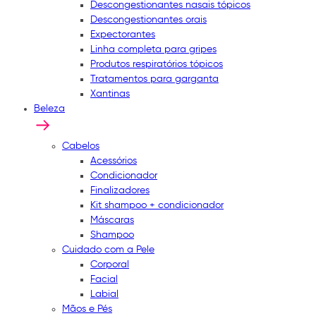
Descongestionantes nasais tópicos
Descongestionantes orais
Expectorantes
Linha completa para gripes
Produtos respiratórios tópicos
Tratamentos para garganta
Xantinas
Beleza
Cabelos
Acessórios
Condicionador
Finalizadores
Kit shampoo + condicionador
Máscaras
Shampoo
Cuidado com a Pele
Corporal
Facial
Labial
Mãos e Pés