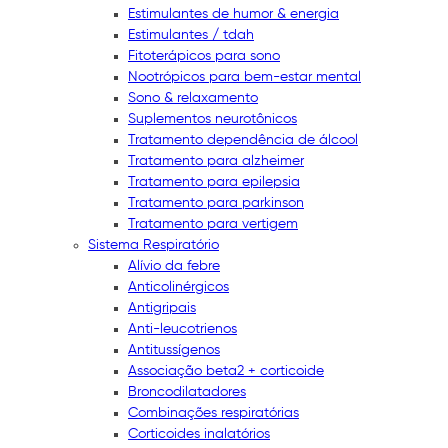
Estimulantes de humor & energia
Estimulantes / tdah
Fitoterápicos para sono
Nootrópicos para bem-estar mental
Sono & relaxamento
Suplementos neurotônicos
Tratamento dependência de álcool
Tratamento para alzheimer
Tratamento para epilepsia
Tratamento para parkinson
Tratamento para vertigem
Sistema Respiratório
Alívio da febre
Anticolinérgicos
Antigripais
Anti-leucotrienos
Antitussígenos
Associação beta2 + corticoide
Broncodilatadores
Combinações respiratórias
Corticoides inalatórios