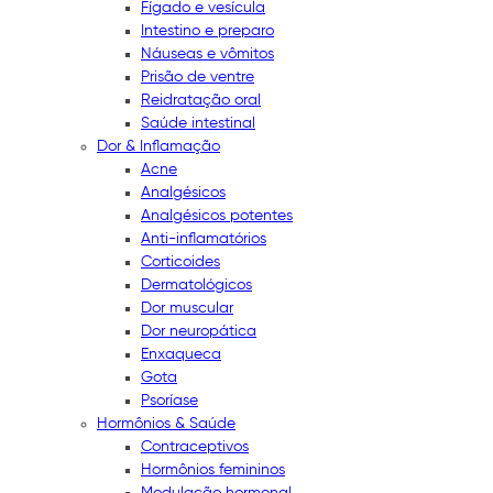
Fígado e vesícula
Intestino e preparo
Náuseas e vômitos
Prisão de ventre
Reidratação oral
Saúde intestinal
Dor & Inflamação
Acne
Analgésicos
Analgésicos potentes
Anti-inflamatórios
Corticoides
Dermatológicos
Dor muscular
Dor neuropática
Enxaqueca
Gota
Psoríase
Hormônios & Saúde
Contraceptivos
Hormônios femininos
Modulação hormonal