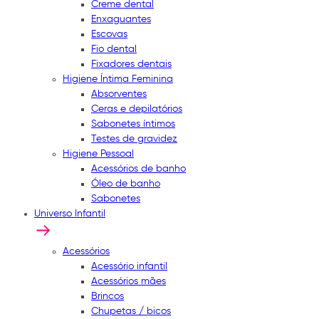
Creme dental
Enxaguantes
Escovas
Fio dental
Fixadores dentais
Higiene Íntima Feminina
Absorventes
Ceras e depilatórios
Sabonetes íntimos
Testes de gravidez
Higiene Pessoal
Acessórios de banho
Óleo de banho
Sabonetes
Universo Infantil
Acessórios
Acessório infantil
Acessórios mães
Brincos
Chupetas / bicos