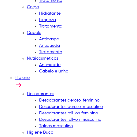
Tratamento
Corpo
Hidratante
Limpeza
Tratamento
Cabelo
Anticaspa
Antiqueda
Tratamento
Nutricosméticos
Anti-idade
Cabelo e unha
Higiene
Desodorantes
Desodorantes aerosol feminino
Desodorantes aerosol masculino
Desodorantes roll-on feminino
Desodorantes roll-on masculino
Talcos masculino
Higiene Bucal