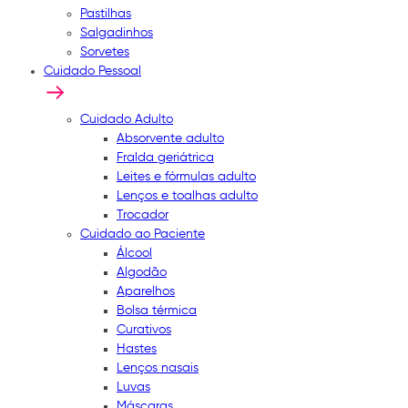
Pastilhas
Salgadinhos
Sorvetes
Cuidado Pessoal
Cuidado Adulto
Absorvente adulto
Fralda geriátrica
Leites e fórmulas adulto
Lenços e toalhas adulto
Trocador
Cuidado ao Paciente
Álcool
Algodão
Aparelhos
Bolsa térmica
Curativos
Hastes
Lenços nasais
Luvas
Máscaras