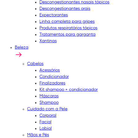
Descongestionantes nasais tópicos
Descongestionantes orais
Expectorantes
Linha completa para gripes
Produtos respiratórios tópicos
Tratamentos para garganta
Xantinas
Beleza
Cabelos
Acessórios
Condicionador
Finalizadores
Kit shampoo + condicionador
Máscaras
Shampoo
Cuidado com a Pele
Corporal
Facial
Labial
Mãos e Pés