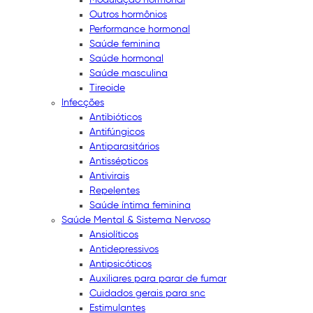
Outros hormônios
Performance hormonal
Saúde feminina
Saúde hormonal
Saúde masculina
Tireoide
Infecções
Antibióticos
Antifúngicos
Antiparasitários
Antissépticos
Antivirais
Repelentes
Saúde íntima feminina
Saúde Mental & Sistema Nervoso
Ansiolíticos
Antidepressivos
Antipsicóticos
Auxiliares para parar de fumar
Cuidados gerais para snc
Estimulantes