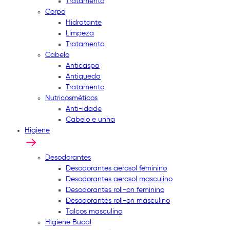
Tratamento
Corpo
Hidratante
Limpeza
Tratamento
Cabelo
Anticaspa
Antiqueda
Tratamento
Nutricosméticos
Anti-idade
Cabelo e unha
Higiene
Desodorantes
Desodorantes aerosol feminino
Desodorantes aerosol masculino
Desodorantes roll-on feminino
Desodorantes roll-on masculino
Talcos masculino
Higiene Bucal