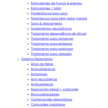
Estimulantes de humor & energia
Estimulantes / tdah
Fitoterápicos para sono
Nootrópicos para bem-estar mental
Sono & relaxamento
Suplementos neurotônicos
Tratamento dependência de álcool
Tratamento para alzheimer
Tratamento para epilepsia
Tratamento para parkinson
Tratamento para vertigem
Sistema Respiratório
Alívio da febre
Anticolinérgicos
Antigripais
Anti-leucotrienos
Antitussígenos
Associação beta2 + corticoide
Broncodilatadores
Combinações respiratórias
Corticoides inalatórios