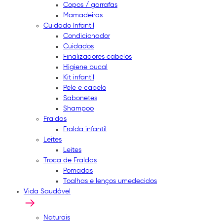
Copos / garrafas
Mamadeiras
Cuidado Infantil
Condicionador
Cuidados
Finalizadores cabelos
Higiene bucal
Kit infantil
Pele e cabelo
Sabonetes
Shampoo
Fraldas
Fralda infantil
Leites
Leites
Troca de Fraldas
Pomadas
Toalhas e lenços umedecidos
Vida Saudável
Naturais