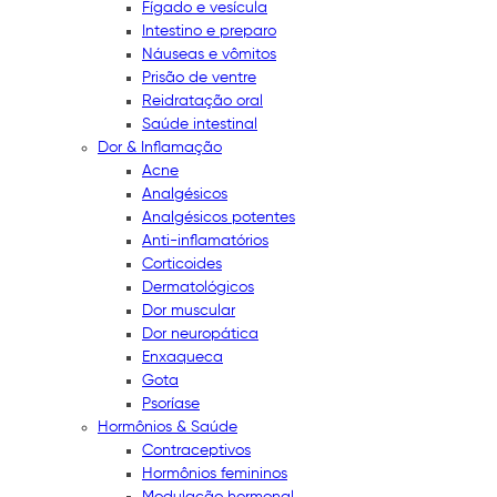
Fígado e vesícula
Intestino e preparo
Náuseas e vômitos
Prisão de ventre
Reidratação oral
Saúde intestinal
Dor & Inflamação
Acne
Analgésicos
Analgésicos potentes
Anti-inflamatórios
Corticoides
Dermatológicos
Dor muscular
Dor neuropática
Enxaqueca
Gota
Psoríase
Hormônios & Saúde
Contraceptivos
Hormônios femininos
Modulação hormonal