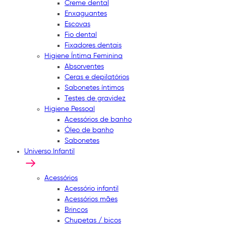
Creme dental
Enxaguantes
Escovas
Fio dental
Fixadores dentais
Higiene Íntima Feminina
Absorventes
Ceras e depilatórios
Sabonetes íntimos
Testes de gravidez
Higiene Pessoal
Acessórios de banho
Óleo de banho
Sabonetes
Universo Infantil
Acessórios
Acessório infantil
Acessórios mães
Brincos
Chupetas / bicos