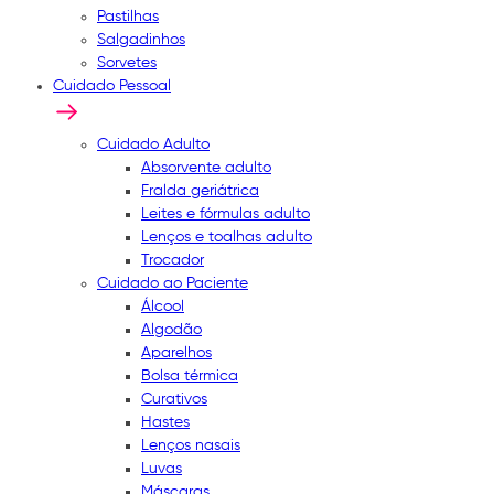
Pastilhas
Salgadinhos
Sorvetes
Cuidado Pessoal
Cuidado Adulto
Absorvente adulto
Fralda geriátrica
Leites e fórmulas adulto
Lenços e toalhas adulto
Trocador
Cuidado ao Paciente
Álcool
Algodão
Aparelhos
Bolsa térmica
Curativos
Hastes
Lenços nasais
Luvas
Máscaras