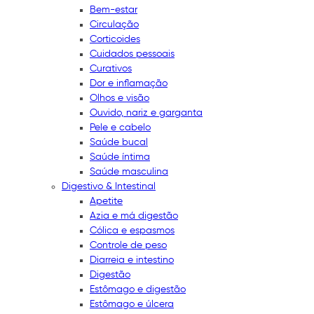
Bem-estar
Circulação
Corticoides
Cuidados pessoais
Curativos
Dor e inflamação
Olhos e visão
Ouvido, nariz e garganta
Pele e cabelo
Saúde bucal
Saúde íntima
Saúde masculina
Digestivo & Intestinal
Apetite
Azia e má digestão
Cólica e espasmos
Controle de peso
Diarreia e intestino
Digestão
Estômago e digestão
Estômago e úlcera