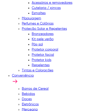
Acessórios e removedores
Cutelaria / pinças
Esmaltes
Maquiagem
Perfumes e Colônias
Proteção Solar e Repelentes
Bronzeadores
Kit pele verão
Pós-sol
Protetor corporal
Protetor facial
Protetor kids
Repelentes
Tintas e Colorações
Conveniência
Barras de Cereal
Bebidas
Doces
Eletrônicos
Mercearia