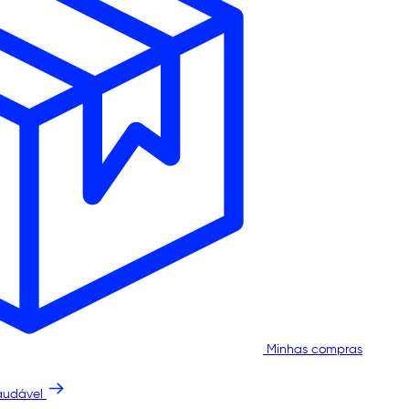
Minhas compras
audável