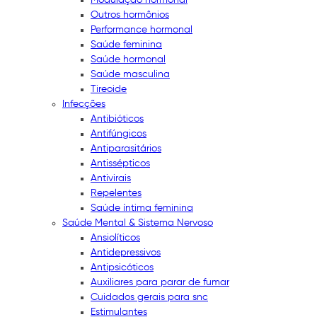
Outros hormônios
Performance hormonal
Saúde feminina
Saúde hormonal
Saúde masculina
Tireoide
Infecções
Antibióticos
Antifúngicos
Antiparasitários
Antissépticos
Antivirais
Repelentes
Saúde íntima feminina
Saúde Mental & Sistema Nervoso
Ansiolíticos
Antidepressivos
Antipsicóticos
Auxiliares para parar de fumar
Cuidados gerais para snc
Estimulantes