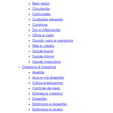
Bem-estar
Circulação
Corticoides
Cuidados pessoais
Curativos
Dor e inflamação
Olhos e visão
Ouvido, nariz e garganta
Pele e cabelo
Saúde bucal
Saúde íntima
Saúde masculina
Digestivo & Intestinal
Apetite
Azia e má digestão
Cólica e espasmos
Controle de peso
Diarreia e intestino
Digestão
Estômago e digestão
Estômago e úlcera