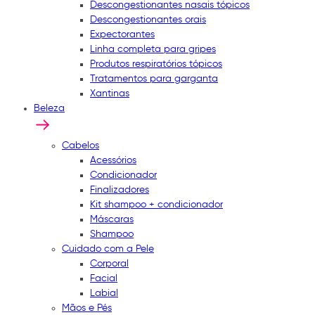
Descongestionantes nasais tópicos
Descongestionantes orais
Expectorantes
Linha completa para gripes
Produtos respiratórios tópicos
Tratamentos para garganta
Xantinas
Beleza
Cabelos
Acessórios
Condicionador
Finalizadores
Kit shampoo + condicionador
Máscaras
Shampoo
Cuidado com a Pele
Corporal
Facial
Labial
Mãos e Pés