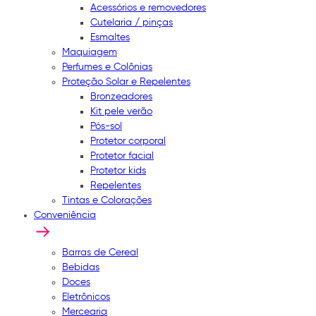
Acessórios e removedores
Cutelaria / pinças
Esmaltes
Maquiagem
Perfumes e Colônias
Proteção Solar e Repelentes
Bronzeadores
Kit pele verão
Pós-sol
Protetor corporal
Protetor facial
Protetor kids
Repelentes
Tintas e Colorações
Conveniência
Barras de Cereal
Bebidas
Doces
Eletrônicos
Mercearia