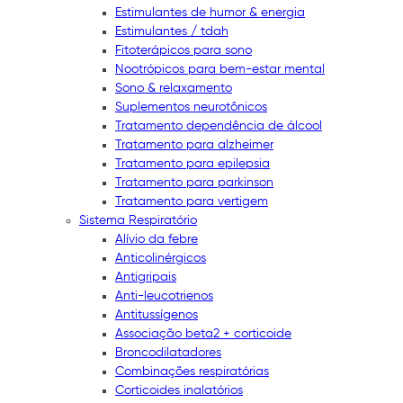
Estimulantes de humor & energia
Estimulantes / tdah
Fitoterápicos para sono
Nootrópicos para bem-estar mental
Sono & relaxamento
Suplementos neurotônicos
Tratamento dependência de álcool
Tratamento para alzheimer
Tratamento para epilepsia
Tratamento para parkinson
Tratamento para vertigem
Sistema Respiratório
Alívio da febre
Anticolinérgicos
Antigripais
Anti-leucotrienos
Antitussígenos
Associação beta2 + corticoide
Broncodilatadores
Combinações respiratórias
Corticoides inalatórios