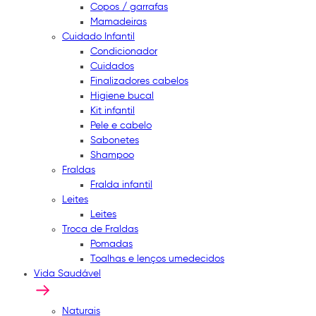
Copos / garrafas
Mamadeiras
Cuidado Infantil
Condicionador
Cuidados
Finalizadores cabelos
Higiene bucal
Kit infantil
Pele e cabelo
Sabonetes
Shampoo
Fraldas
Fralda infantil
Leites
Leites
Troca de Fraldas
Pomadas
Toalhas e lenços umedecidos
Vida Saudável
Naturais