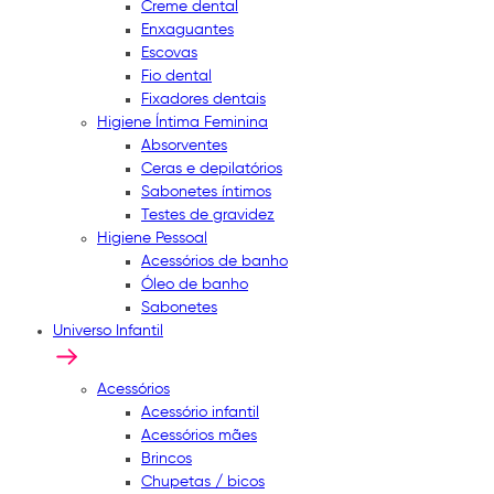
Creme dental
Enxaguantes
Escovas
Fio dental
Fixadores dentais
Higiene Íntima Feminina
Absorventes
Ceras e depilatórios
Sabonetes íntimos
Testes de gravidez
Higiene Pessoal
Acessórios de banho
Óleo de banho
Sabonetes
Universo Infantil
Acessórios
Acessório infantil
Acessórios mães
Brincos
Chupetas / bicos