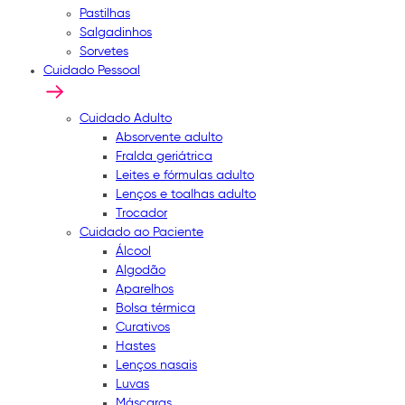
Pastilhas
Salgadinhos
Sorvetes
Cuidado Pessoal
Cuidado Adulto
Absorvente adulto
Fralda geriátrica
Leites e fórmulas adulto
Lenços e toalhas adulto
Trocador
Cuidado ao Paciente
Álcool
Algodão
Aparelhos
Bolsa térmica
Curativos
Hastes
Lenços nasais
Luvas
Máscaras