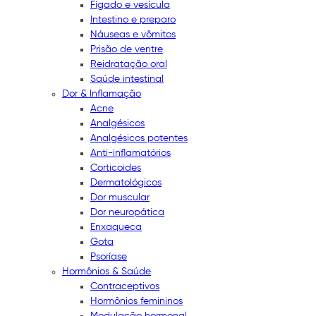
Fígado e vesícula
Intestino e preparo
Náuseas e vômitos
Prisão de ventre
Reidratação oral
Saúde intestinal
Dor & Inflamação
Acne
Analgésicos
Analgésicos potentes
Anti-inflamatórios
Corticoides
Dermatológicos
Dor muscular
Dor neuropática
Enxaqueca
Gota
Psoríase
Hormônios & Saúde
Contraceptivos
Hormônios femininos
Modulação hormonal