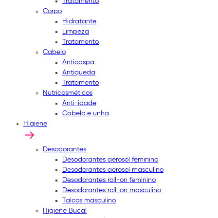
Tratamento
Corpo
Hidratante
Limpeza
Tratamento
Cabelo
Anticaspa
Antiqueda
Tratamento
Nutricosméticos
Anti-idade
Cabelo e unha
Higiene
Desodorantes
Desodorantes aerosol feminino
Desodorantes aerosol masculino
Desodorantes roll-on feminino
Desodorantes roll-on masculino
Talcos masculino
Higiene Bucal