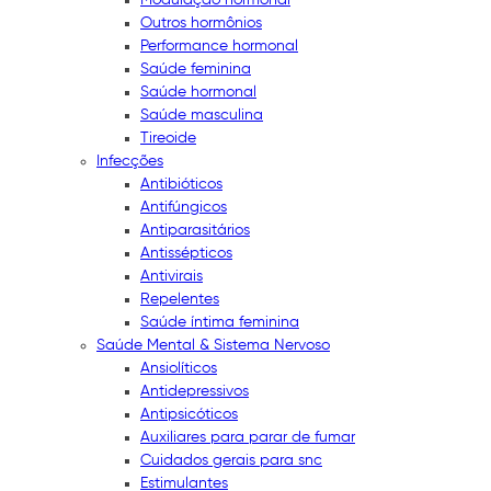
Outros hormônios
Performance hormonal
Saúde feminina
Saúde hormonal
Saúde masculina
Tireoide
Infecções
Antibióticos
Antifúngicos
Antiparasitários
Antissépticos
Antivirais
Repelentes
Saúde íntima feminina
Saúde Mental & Sistema Nervoso
Ansiolíticos
Antidepressivos
Antipsicóticos
Auxiliares para parar de fumar
Cuidados gerais para snc
Estimulantes