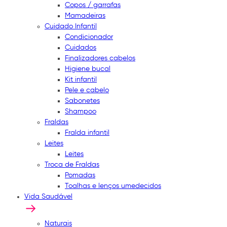
Copos / garrafas
Mamadeiras
Cuidado Infantil
Condicionador
Cuidados
Finalizadores cabelos
Higiene bucal
Kit infantil
Pele e cabelo
Sabonetes
Shampoo
Fraldas
Fralda infantil
Leites
Leites
Troca de Fraldas
Pomadas
Toalhas e lenços umedecidos
Vida Saudável
Naturais