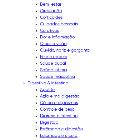
Bem-estar
Circulação
Corticoides
Cuidados pessoais
Curativos
Dor e inflamação
Olhos e visão
Ouvido, nariz e garganta
Pele e cabelo
Saúde bucal
Saúde íntima
Saúde masculina
Digestivo & Intestinal
Apetite
Azia e má digestão
Cólica e espasmos
Controle de peso
Diarreia e intestino
Digestão
Estômago e digestão
Estômago e úlcera