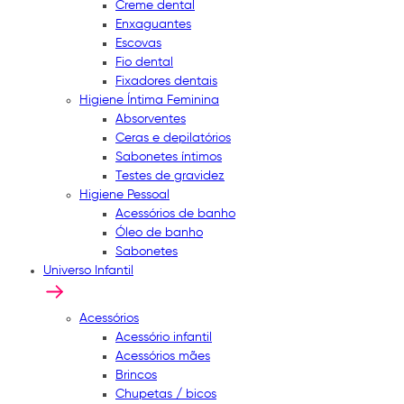
Creme dental
Enxaguantes
Escovas
Fio dental
Fixadores dentais
Higiene Íntima Feminina
Absorventes
Ceras e depilatórios
Sabonetes íntimos
Testes de gravidez
Higiene Pessoal
Acessórios de banho
Óleo de banho
Sabonetes
Universo Infantil
Acessórios
Acessório infantil
Acessórios mães
Brincos
Chupetas / bicos