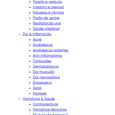
Fígado e vesícula
Intestino e preparo
Náuseas e vômitos
Prisão de ventre
Reidratação oral
Saúde intestinal
Dor & Inflamação
Acne
Analgésicos
Analgésicos potentes
Anti-inflamatórios
Corticoides
Dermatológicos
Dor muscular
Dor neuropática
Enxaqueca
Gota
Psoríase
Hormônios & Saúde
Contraceptivos
Hormônios femininos
Modulação hormonal