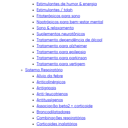
Estimulantes de humor & energia
Estimulantes / tdah
Fitoterápicos para sono
Nootrópicos para bem-estar mental
Sono & relaxamento
Suplementos neurotônicos
Tratamento dependência de álcool
Tratamento para alzheimer
Tratamento para epilepsia
Tratamento para parkinson
Tratamento para vertigem
Sistema Respiratório
Alívio da febre
Anticolinérgicos
Antigripais
Anti-leucotrienos
Antitussígenos
Associação beta2 + corticoide
Broncodilatadores
Combinações respiratórias
Corticoides inalatórios