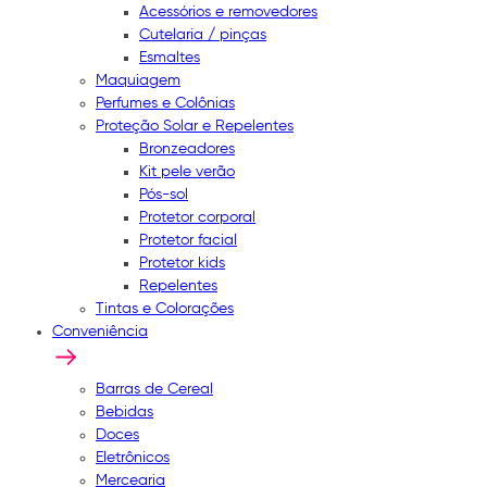
Acessórios e removedores
Cutelaria / pinças
Esmaltes
Maquiagem
Perfumes e Colônias
Proteção Solar e Repelentes
Bronzeadores
Kit pele verão
Pós-sol
Protetor corporal
Protetor facial
Protetor kids
Repelentes
Tintas e Colorações
Conveniência
Barras de Cereal
Bebidas
Doces
Eletrônicos
Mercearia