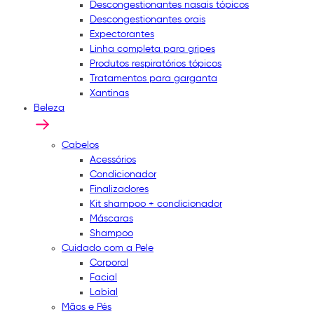
Descongestionantes nasais tópicos
Descongestionantes orais
Expectorantes
Linha completa para gripes
Produtos respiratórios tópicos
Tratamentos para garganta
Xantinas
Beleza
Cabelos
Acessórios
Condicionador
Finalizadores
Kit shampoo + condicionador
Máscaras
Shampoo
Cuidado com a Pele
Corporal
Facial
Labial
Mãos e Pés