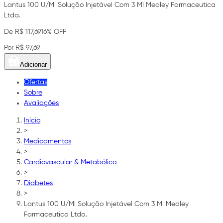
Lantus 100 U/Ml Solução Injetável Com 3 Ml Medley Farmaceutica
Ltda.
De R$ 117,69
16% OFF
Por R$ 97,69
Adicionar
Ofertas
Sobre
Avaliações
Início
>
Medicamentos
>
Cardiovascular & Metabólico
>
Diabetes
>
Lantus 100 U/Ml Solução Injetável Com 3 Ml Medley
Farmaceutica Ltda.