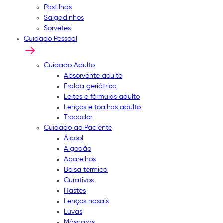
Pastilhas
Salgadinhos
Sorvetes
Cuidado Pessoal
Cuidado Adulto
Absorvente adulto
Fralda geriátrica
Leites e fórmulas adulto
Lenços e toalhas adulto
Trocador
Cuidado ao Paciente
Álcool
Algodão
Aparelhos
Bolsa térmica
Curativos
Hastes
Lenços nasais
Luvas
Máscaras