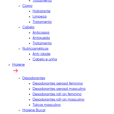
Tratamento
Corpo
Hidratante
Limpeza
Tratamento
Cabelo
Anticaspa
Antiqueda
Tratamento
Nutricosméticos
Anti-idade
Cabelo e unha
Higiene
Desodorantes
Desodorantes aerosol feminino
Desodorantes aerosol masculino
Desodorantes roll-on feminino
Desodorantes roll-on masculino
Talcos masculino
Higiene Bucal