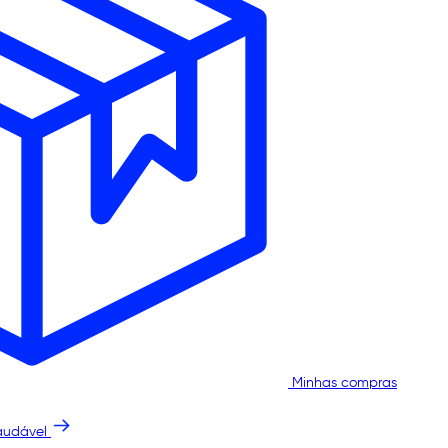
Minhas compras
audável