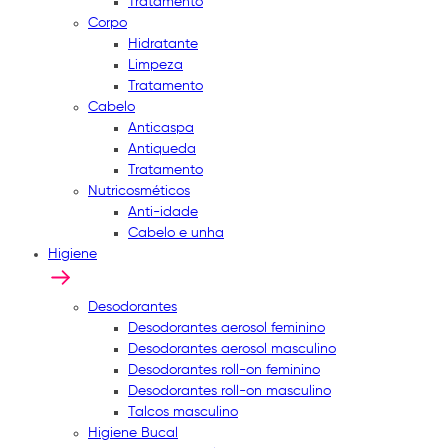
Tratamento
Corpo
Hidratante
Limpeza
Tratamento
Cabelo
Anticaspa
Antiqueda
Tratamento
Nutricosméticos
Anti-idade
Cabelo e unha
Higiene
Desodorantes
Desodorantes aerosol feminino
Desodorantes aerosol masculino
Desodorantes roll-on feminino
Desodorantes roll-on masculino
Talcos masculino
Higiene Bucal