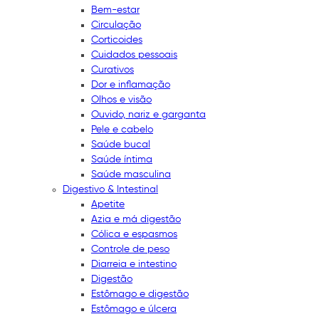
Bem-estar
Circulação
Corticoides
Cuidados pessoais
Curativos
Dor e inflamação
Olhos e visão
Ouvido, nariz e garganta
Pele e cabelo
Saúde bucal
Saúde íntima
Saúde masculina
Digestivo & Intestinal
Apetite
Azia e má digestão
Cólica e espasmos
Controle de peso
Diarreia e intestino
Digestão
Estômago e digestão
Estômago e úlcera