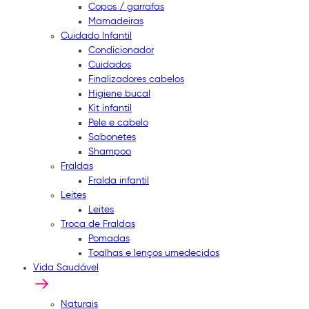
Copos / garrafas
Mamadeiras
Cuidado Infantil
Condicionador
Cuidados
Finalizadores cabelos
Higiene bucal
Kit infantil
Pele e cabelo
Sabonetes
Shampoo
Fraldas
Fralda infantil
Leites
Leites
Troca de Fraldas
Pomadas
Toalhas e lenços umedecidos
Vida Saudável
Naturais