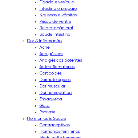
Fígado e vesícula
Intestino e preparo
Náuseas e vômitos
Prisão de ventre
Reidratação oral
Saúde intestinal
Dor & Inflamação
Acne
Analgésicos
Analgésicos potentes
Anti-inflamatórios
Corticoides
Dermatológicos
Dor muscular
Dor neuropática
Enxaqueca
Gota
Psoríase
Hormônios & Saúde
Contraceptivos
Hormônios femininos
Modulação hormonal