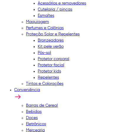
Acessórios e removedores
Cutelaria / pinças
Esmaltes
Maquiagem
Perfumes e Colônias
Proteção Solar e Repelentes
Bronzeadores
Kit pele verão
Pós-sol
Protetor corporal
Protetor facial
Protetor kids
Repelentes
Tintas e Colorações
Conveniência
Barras de Cereal
Bebidas
Doces
Eletrônicos
Mercearia