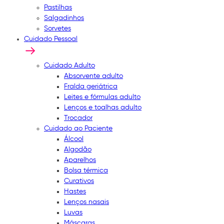
Pastilhas
Salgadinhos
Sorvetes
Cuidado Pessoal
Cuidado Adulto
Absorvente adulto
Fralda geriátrica
Leites e fórmulas adulto
Lenços e toalhas adulto
Trocador
Cuidado ao Paciente
Álcool
Algodão
Aparelhos
Bolsa térmica
Curativos
Hastes
Lenços nasais
Luvas
Máscaras