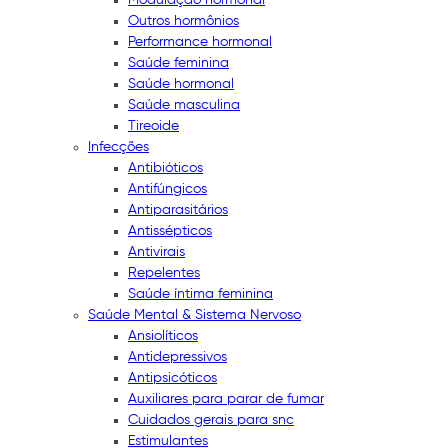
Outros hormônios
Performance hormonal
Saúde feminina
Saúde hormonal
Saúde masculina
Tireoide
Infecções
Antibióticos
Antifúngicos
Antiparasitários
Antissépticos
Antivirais
Repelentes
Saúde íntima feminina
Saúde Mental & Sistema Nervoso
Ansiolíticos
Antidepressivos
Antipsicóticos
Auxiliares para parar de fumar
Cuidados gerais para snc
Estimulantes