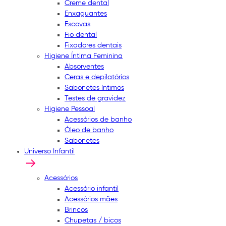
Creme dental
Enxaguantes
Escovas
Fio dental
Fixadores dentais
Higiene Íntima Feminina
Absorventes
Ceras e depilatórios
Sabonetes íntimos
Testes de gravidez
Higiene Pessoal
Acessórios de banho
Óleo de banho
Sabonetes
Universo Infantil
Acessórios
Acessório infantil
Acessórios mães
Brincos
Chupetas / bicos