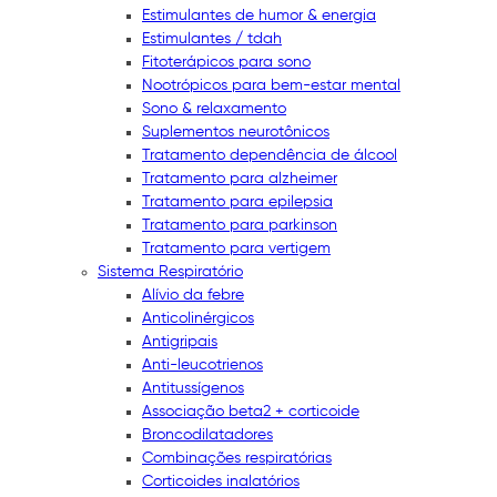
Estimulantes de humor & energia
Estimulantes / tdah
Fitoterápicos para sono
Nootrópicos para bem-estar mental
Sono & relaxamento
Suplementos neurotônicos
Tratamento dependência de álcool
Tratamento para alzheimer
Tratamento para epilepsia
Tratamento para parkinson
Tratamento para vertigem
Sistema Respiratório
Alívio da febre
Anticolinérgicos
Antigripais
Anti-leucotrienos
Antitussígenos
Associação beta2 + corticoide
Broncodilatadores
Combinações respiratórias
Corticoides inalatórios