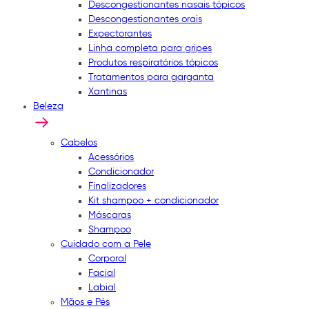
Descongestionantes nasais tópicos
Descongestionantes orais
Expectorantes
Linha completa para gripes
Produtos respiratórios tópicos
Tratamentos para garganta
Xantinas
Beleza
Cabelos
Acessórios
Condicionador
Finalizadores
Kit shampoo + condicionador
Máscaras
Shampoo
Cuidado com a Pele
Corporal
Facial
Labial
Mãos e Pés