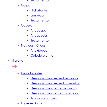
Tratamento
Corpo
Hidratante
Limpeza
Tratamento
Cabelo
Anticaspa
Antiqueda
Tratamento
Nutricosméticos
Anti-idade
Cabelo e unha
Higiene
Desodorantes
Desodorantes aerosol feminino
Desodorantes aerosol masculino
Desodorantes roll-on feminino
Desodorantes roll-on masculino
Talcos masculino
Higiene Bucal