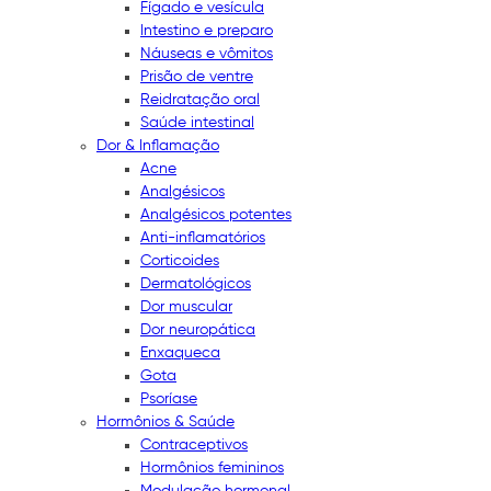
Fígado e vesícula
Intestino e preparo
Náuseas e vômitos
Prisão de ventre
Reidratação oral
Saúde intestinal
Dor & Inflamação
Acne
Analgésicos
Analgésicos potentes
Anti-inflamatórios
Corticoides
Dermatológicos
Dor muscular
Dor neuropática
Enxaqueca
Gota
Psoríase
Hormônios & Saúde
Contraceptivos
Hormônios femininos
Modulação hormonal