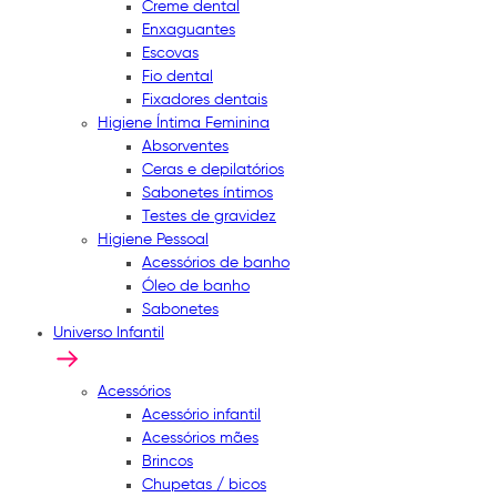
Creme dental
Enxaguantes
Escovas
Fio dental
Fixadores dentais
Higiene Íntima Feminina
Absorventes
Ceras e depilatórios
Sabonetes íntimos
Testes de gravidez
Higiene Pessoal
Acessórios de banho
Óleo de banho
Sabonetes
Universo Infantil
Acessórios
Acessório infantil
Acessórios mães
Brincos
Chupetas / bicos