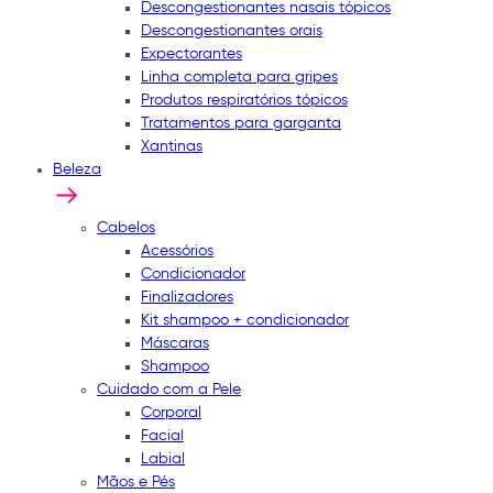
Descongestionantes nasais tópicos
Descongestionantes orais
Expectorantes
Linha completa para gripes
Produtos respiratórios tópicos
Tratamentos para garganta
Xantinas
Beleza
Cabelos
Acessórios
Condicionador
Finalizadores
Kit shampoo + condicionador
Máscaras
Shampoo
Cuidado com a Pele
Corporal
Facial
Labial
Mãos e Pés