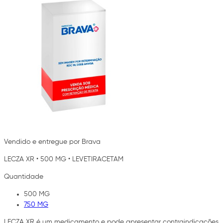
Vendido e entregue por Brava
LECZA XR
•
500 MG
•
LEVETIRACETAM
Quantidade
500 MG
750 MG
LECZA XR é um medicamento e pode apresentar contraindicações