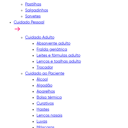
Pastilhas
Salgadinhos
Sorvetes
Cuidado Pessoal
Cuidado Adulto
Absorvente adulto
Fralda geriátrica
Leites e fórmulas adulto
Lenços e toalhas adulto
Trocador
Cuidado ao Paciente
Álcool
Algodão
Aparelhos
Bolsa térmica
Curativos
Hastes
Lenços nasais
Luvas
Máscaras