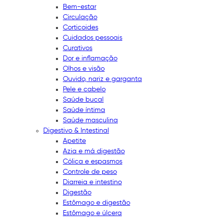
Bem-estar
Circulação
Corticoides
Cuidados pessoais
Curativos
Dor e inflamação
Olhos e visão
Ouvido, nariz e garganta
Pele e cabelo
Saúde bucal
Saúde íntima
Saúde masculina
Digestivo & Intestinal
Apetite
Azia e má digestão
Cólica e espasmos
Controle de peso
Diarreia e intestino
Digestão
Estômago e digestão
Estômago e úlcera