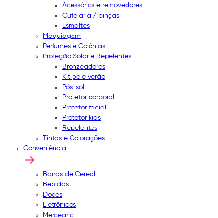
Acessórios e removedores
Cutelaria / pinças
Esmaltes
Maquiagem
Perfumes e Colônias
Proteção Solar e Repelentes
Bronzeadores
Kit pele verão
Pós-sol
Protetor corporal
Protetor facial
Protetor kids
Repelentes
Tintas e Colorações
Conveniência
Barras de Cereal
Bebidas
Doces
Eletrônicos
Mercearia