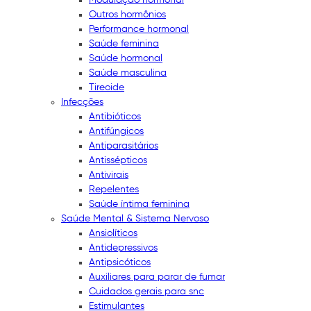
Outros hormônios
Performance hormonal
Saúde feminina
Saúde hormonal
Saúde masculina
Tireoide
Infecções
Antibióticos
Antifúngicos
Antiparasitários
Antissépticos
Antivirais
Repelentes
Saúde íntima feminina
Saúde Mental & Sistema Nervoso
Ansiolíticos
Antidepressivos
Antipsicóticos
Auxiliares para parar de fumar
Cuidados gerais para snc
Estimulantes