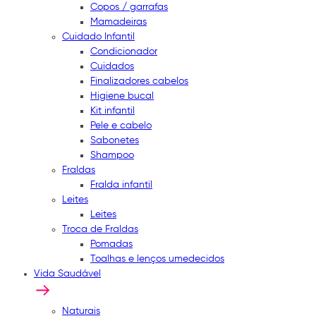
Copos / garrafas
Mamadeiras
Cuidado Infantil
Condicionador
Cuidados
Finalizadores cabelos
Higiene bucal
Kit infantil
Pele e cabelo
Sabonetes
Shampoo
Fraldas
Fralda infantil
Leites
Leites
Troca de Fraldas
Pomadas
Toalhas e lenços umedecidos
Vida Saudável
Naturais