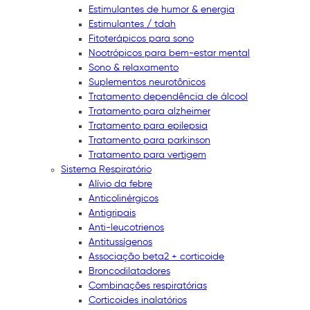
Estimulantes de humor & energia
Estimulantes / tdah
Fitoterápicos para sono
Nootrópicos para bem-estar mental
Sono & relaxamento
Suplementos neurotônicos
Tratamento dependência de álcool
Tratamento para alzheimer
Tratamento para epilepsia
Tratamento para parkinson
Tratamento para vertigem
Sistema Respiratório
Alívio da febre
Anticolinérgicos
Antigripais
Anti-leucotrienos
Antitussígenos
Associação beta2 + corticoide
Broncodilatadores
Combinações respiratórias
Corticoides inalatórios