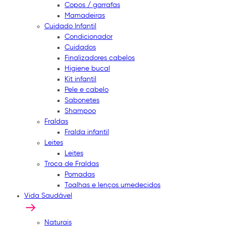
Copos / garrafas
Mamadeiras
Cuidado Infantil
Condicionador
Cuidados
Finalizadores cabelos
Higiene bucal
Kit infantil
Pele e cabelo
Sabonetes
Shampoo
Fraldas
Fralda infantil
Leites
Leites
Troca de Fraldas
Pomadas
Toalhas e lenços umedecidos
Vida Saudável
Naturais