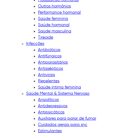
Outros hormônios
Performance hormonal
Saúde feminina
Saúde hormonal
Saúde masculina
Tireoide
Infecções
Antibióticos
Antifúngicos
Antiparasitários
Antissépticos
Antivirais
Repelentes
Saúde íntima feminina
Saúde Mental & Sistema Nervoso
Ansiolíticos
Antidepressivos
Antipsicóticos
Auxiliares para parar de fumar
Cuidados gerais para snc
Estimulantes