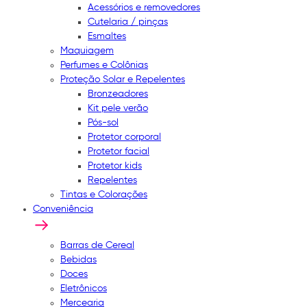
Acessórios e removedores
Cutelaria / pinças
Esmaltes
Maquiagem
Perfumes e Colônias
Proteção Solar e Repelentes
Bronzeadores
Kit pele verão
Pós-sol
Protetor corporal
Protetor facial
Protetor kids
Repelentes
Tintas e Colorações
Conveniência
Barras de Cereal
Bebidas
Doces
Eletrônicos
Mercearia