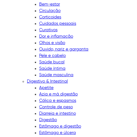
Bem-estar
Circulação
Corticoides
Cuidados pessoais
Curativos
Dor e inflamação
Olhos e visão
Ouvido, nariz e garganta
Pele e cabelo
Saúde bucal
Saúde íntima
Saúde masculina
Digestivo & Intestinal
Apetite
Azia e má digestão
Cólica e espasmos
Controle de peso
Diarreia e intestino
Digestão
Estômago e digestão
Estômago e úlcera