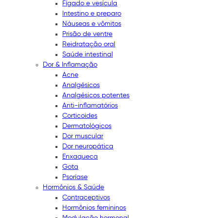
Fígado e vesícula
Intestino e preparo
Náuseas e vômitos
Prisão de ventre
Reidratação oral
Saúde intestinal
Dor & Inflamação
Acne
Analgésicos
Analgésicos potentes
Anti-inflamatórios
Corticoides
Dermatológicos
Dor muscular
Dor neuropática
Enxaqueca
Gota
Psoríase
Hormônios & Saúde
Contraceptivos
Hormônios femininos
Modulação hormonal