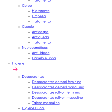
Tratamento
Corpo
Hidratante
Limpeza
Tratamento
Cabelo
Anticaspa
Antiqueda
Tratamento
Nutricosméticos
Anti-idade
Cabelo e unha
Higiene
Desodorantes
Desodorantes aerosol feminino
Desodorantes aerosol masculino
Desodorantes roll-on feminino
Desodorantes roll-on masculino
Talcos masculino
Higiene Bucal