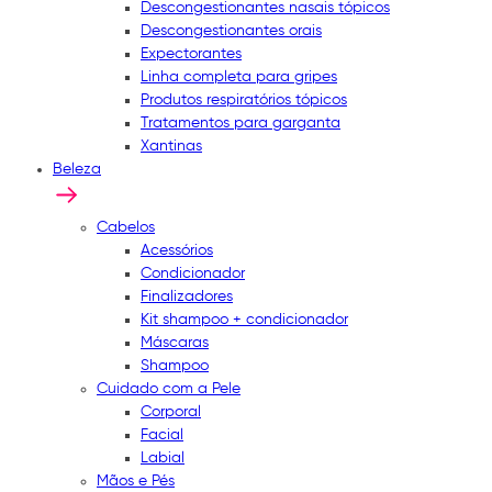
Descongestionantes nasais tópicos
Descongestionantes orais
Expectorantes
Linha completa para gripes
Produtos respiratórios tópicos
Tratamentos para garganta
Xantinas
Beleza
Cabelos
Acessórios
Condicionador
Finalizadores
Kit shampoo + condicionador
Máscaras
Shampoo
Cuidado com a Pele
Corporal
Facial
Labial
Mãos e Pés