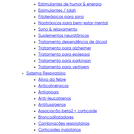
Estimulantes de humor & energia
Estimulantes / tdah
Fitoterápicos para sono
Nootrópicos para bem-estar mental
Sono & relaxamento
Suplementos neurotônicos
Tratamento dependência de álcool
Tratamento para alzheimer
Tratamento para epilepsia
Tratamento para parkinson
Tratamento para vertigem
Sistema Respiratório
Alívio da febre
Anticolinérgicos
Antigripais
Anti-leucotrienos
Antitussígenos
Associação beta2 + corticoide
Broncodilatadores
Combinações respiratórias
Corticoides inalatórios