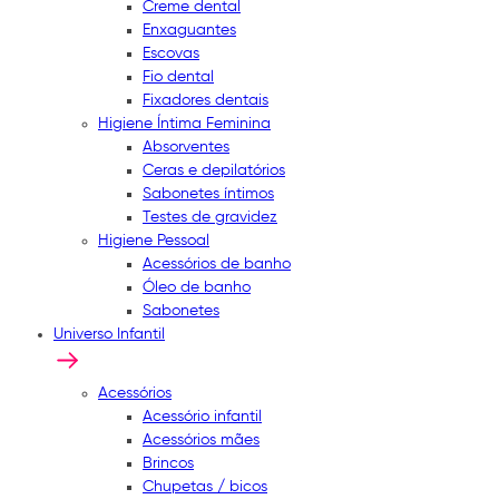
Creme dental
Enxaguantes
Escovas
Fio dental
Fixadores dentais
Higiene Íntima Feminina
Absorventes
Ceras e depilatórios
Sabonetes íntimos
Testes de gravidez
Higiene Pessoal
Acessórios de banho
Óleo de banho
Sabonetes
Universo Infantil
Acessórios
Acessório infantil
Acessórios mães
Brincos
Chupetas / bicos