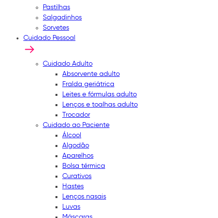
Pastilhas
Salgadinhos
Sorvetes
Cuidado Pessoal
Cuidado Adulto
Absorvente adulto
Fralda geriátrica
Leites e fórmulas adulto
Lenços e toalhas adulto
Trocador
Cuidado ao Paciente
Álcool
Algodão
Aparelhos
Bolsa térmica
Curativos
Hastes
Lenços nasais
Luvas
Máscaras