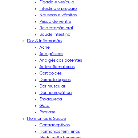
Fígado e vesícula
Intestino e preparo
Náuseas e vômitos
Prisão de ventre
Reidratação oral
Saúde intestinal
Dor & Inflamação
Acne
Analgésicos
Analgésicos potentes
Anti-inflamatórios
Corticoides
Dermatológicos
Dor muscular
Dor neuropática
Enxaqueca
Gota
Psoríase
Hormônios & Saúde
Contraceptivos
Hormônios femininos
Modulação hormonal