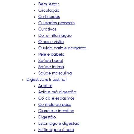
Bem-estar
Circulação
Corticoides
Cuidados pessoais
Curativos
Dor e inflamação
Olhos e visão
Ouvido, nariz e garganta
Pele e cabelo
Saúde bucal
Saúde íntima
Saúde masculina
Digestivo & Intestinal
Apetite
Azia e má digestão
Cólica e espasmos
Controle de peso
Diarreia e intestino
Digestão
Estômago e digestão
Estômago e úlcera