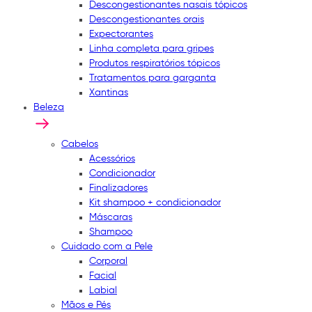
Descongestionantes nasais tópicos
Descongestionantes orais
Expectorantes
Linha completa para gripes
Produtos respiratórios tópicos
Tratamentos para garganta
Xantinas
Beleza
Cabelos
Acessórios
Condicionador
Finalizadores
Kit shampoo + condicionador
Máscaras
Shampoo
Cuidado com a Pele
Corporal
Facial
Labial
Mãos e Pés