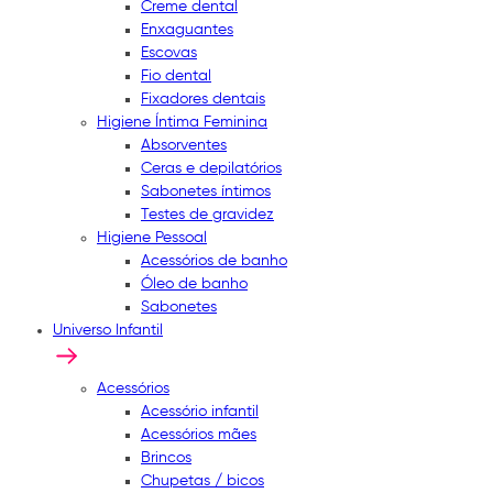
Creme dental
Enxaguantes
Escovas
Fio dental
Fixadores dentais
Higiene Íntima Feminina
Absorventes
Ceras e depilatórios
Sabonetes íntimos
Testes de gravidez
Higiene Pessoal
Acessórios de banho
Óleo de banho
Sabonetes
Universo Infantil
Acessórios
Acessório infantil
Acessórios mães
Brincos
Chupetas / bicos