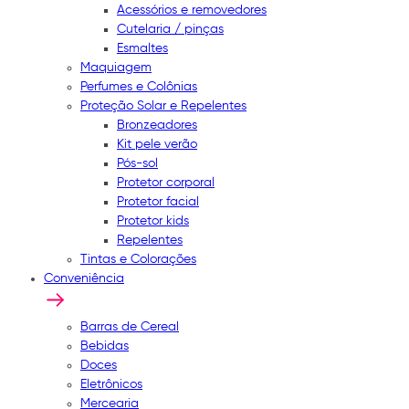
Acessórios e removedores
Cutelaria / pinças
Esmaltes
Maquiagem
Perfumes e Colônias
Proteção Solar e Repelentes
Bronzeadores
Kit pele verão
Pós-sol
Protetor corporal
Protetor facial
Protetor kids
Repelentes
Tintas e Colorações
Conveniência
Barras de Cereal
Bebidas
Doces
Eletrônicos
Mercearia