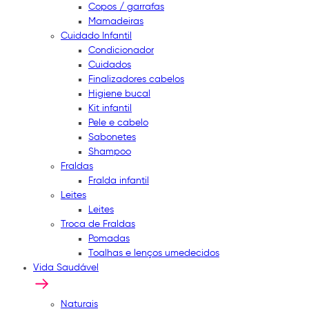
Copos / garrafas
Mamadeiras
Cuidado Infantil
Condicionador
Cuidados
Finalizadores cabelos
Higiene bucal
Kit infantil
Pele e cabelo
Sabonetes
Shampoo
Fraldas
Fralda infantil
Leites
Leites
Troca de Fraldas
Pomadas
Toalhas e lenços umedecidos
Vida Saudável
Naturais