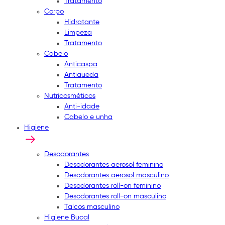
Tratamento
Corpo
Hidratante
Limpeza
Tratamento
Cabelo
Anticaspa
Antiqueda
Tratamento
Nutricosméticos
Anti-idade
Cabelo e unha
Higiene
Desodorantes
Desodorantes aerosol feminino
Desodorantes aerosol masculino
Desodorantes roll-on feminino
Desodorantes roll-on masculino
Talcos masculino
Higiene Bucal