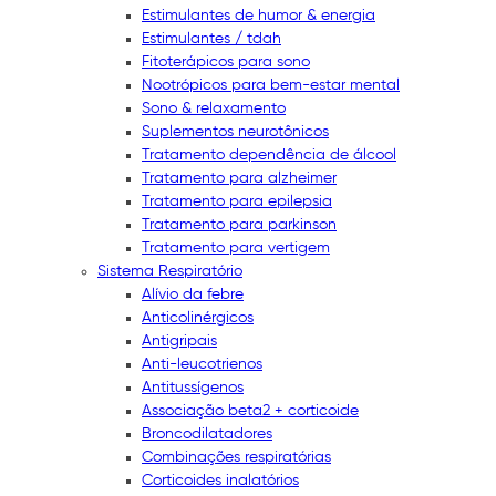
Estimulantes de humor & energia
Estimulantes / tdah
Fitoterápicos para sono
Nootrópicos para bem-estar mental
Sono & relaxamento
Suplementos neurotônicos
Tratamento dependência de álcool
Tratamento para alzheimer
Tratamento para epilepsia
Tratamento para parkinson
Tratamento para vertigem
Sistema Respiratório
Alívio da febre
Anticolinérgicos
Antigripais
Anti-leucotrienos
Antitussígenos
Associação beta2 + corticoide
Broncodilatadores
Combinações respiratórias
Corticoides inalatórios