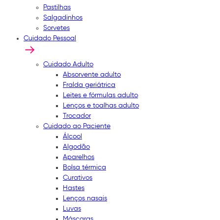
Pastilhas
Salgadinhos
Sorvetes
Cuidado Pessoal
Cuidado Adulto
Absorvente adulto
Fralda geriátrica
Leites e fórmulas adulto
Lenços e toalhas adulto
Trocador
Cuidado ao Paciente
Álcool
Algodão
Aparelhos
Bolsa térmica
Curativos
Hastes
Lenços nasais
Luvas
Máscaras