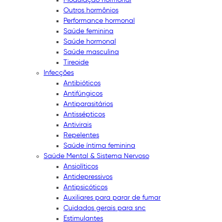
Outros hormônios
Performance hormonal
Saúde feminina
Saúde hormonal
Saúde masculina
Tireoide
Infecções
Antibióticos
Antifúngicos
Antiparasitários
Antissépticos
Antivirais
Repelentes
Saúde íntima feminina
Saúde Mental & Sistema Nervoso
Ansiolíticos
Antidepressivos
Antipsicóticos
Auxiliares para parar de fumar
Cuidados gerais para snc
Estimulantes