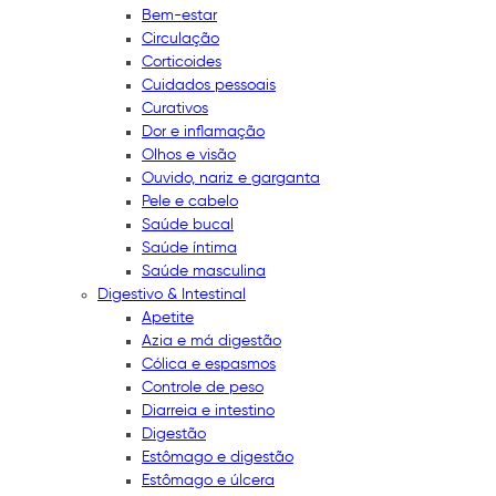
Bem-estar
Circulação
Corticoides
Cuidados pessoais
Curativos
Dor e inflamação
Olhos e visão
Ouvido, nariz e garganta
Pele e cabelo
Saúde bucal
Saúde íntima
Saúde masculina
Digestivo & Intestinal
Apetite
Azia e má digestão
Cólica e espasmos
Controle de peso
Diarreia e intestino
Digestão
Estômago e digestão
Estômago e úlcera