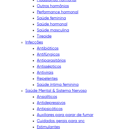
Outros hormônios
Performance hormonal
Saúde feminina
Saúde hormonal
Saúde masculina
Tireoide
Infecções
Antibióticos
Antifúngicos
Antiparasitários
Antissépticos
Antivirais
Repelentes
Saúde íntima feminina
Saúde Mental & Sistema Nervoso
Ansiolíticos
Antidepressivos
Antipsicóticos
Auxiliares para parar de fumar
Cuidados gerais para snc
Estimulantes