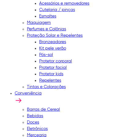
Acessórios e removedores
Cutelaria / pinças
Esmaltes
Maquiagem
Perfumes e Colônias
Proteção Solar e Repelentes
Bronzeadores
Kit pele verão
Pós-sol
Protetor corporal
Protetor facial
Protetor kids
Repelentes
Tintas e Colorações
Conveniência
Barras de Cereal
Bebidas
Doces
Eletrônicos
Mercearia