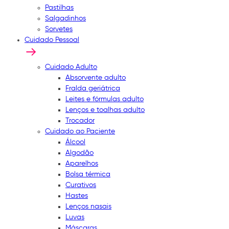
Pastilhas
Salgadinhos
Sorvetes
Cuidado Pessoal
Cuidado Adulto
Absorvente adulto
Fralda geriátrica
Leites e fórmulas adulto
Lenços e toalhas adulto
Trocador
Cuidado ao Paciente
Álcool
Algodão
Aparelhos
Bolsa térmica
Curativos
Hastes
Lenços nasais
Luvas
Máscaras