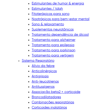
Estimulantes de humor & energia
Estimulantes / tdah
Fitoterápicos para sono
Nootrópicos para bem-estar mental
Sono & relaxamento
Suplementos neurotônicos
Tratamento dependência de álcool
Tratamento para alzheimer
Tratamento para epilepsia
Tratamento para parkinson
Tratamento para vertigem
Sistema Respiratório
Alívio da febre
Anticolinérgicos
Antigripais
Anti-leucotrienos
Antitussígenos
Associação beta2 + corticoide
Broncodilatadores
Combinações respiratórias
Corticoides inalatórios