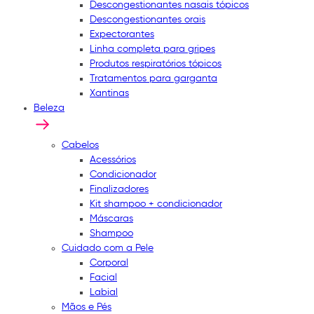
Descongestionantes nasais tópicos
Descongestionantes orais
Expectorantes
Linha completa para gripes
Produtos respiratórios tópicos
Tratamentos para garganta
Xantinas
Beleza
Cabelos
Acessórios
Condicionador
Finalizadores
Kit shampoo + condicionador
Máscaras
Shampoo
Cuidado com a Pele
Corporal
Facial
Labial
Mãos e Pés