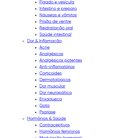
Fígado e vesícula
Intestino e preparo
Náuseas e vômitos
Prisão de ventre
Reidratação oral
Saúde intestinal
Dor & Inflamação
Acne
Analgésicos
Analgésicos potentes
Anti-inflamatórios
Corticoides
Dermatológicos
Dor muscular
Dor neuropática
Enxaqueca
Gota
Psoríase
Hormônios & Saúde
Contraceptivos
Hormônios femininos
Modulação hormonal