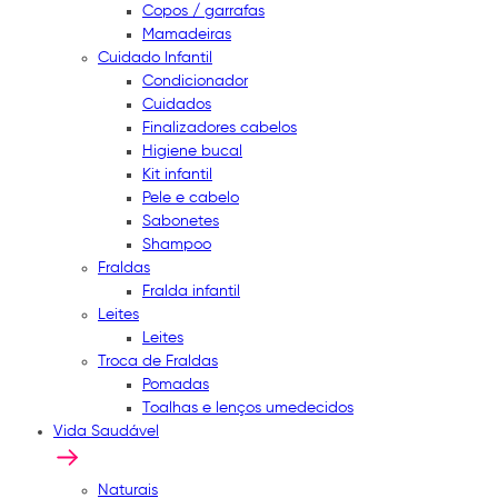
Copos / garrafas
Mamadeiras
Cuidado Infantil
Condicionador
Cuidados
Finalizadores cabelos
Higiene bucal
Kit infantil
Pele e cabelo
Sabonetes
Shampoo
Fraldas
Fralda infantil
Leites
Leites
Troca de Fraldas
Pomadas
Toalhas e lenços umedecidos
Vida Saudável
Naturais