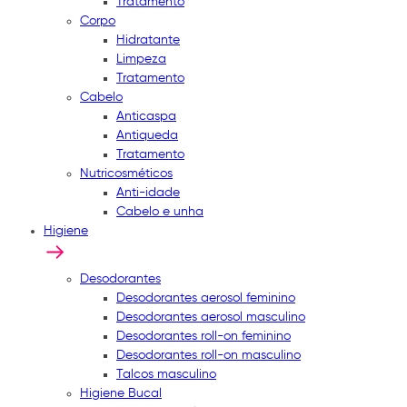
Tratamento
Corpo
Hidratante
Limpeza
Tratamento
Cabelo
Anticaspa
Antiqueda
Tratamento
Nutricosméticos
Anti-idade
Cabelo e unha
Higiene
Desodorantes
Desodorantes aerosol feminino
Desodorantes aerosol masculino
Desodorantes roll-on feminino
Desodorantes roll-on masculino
Talcos masculino
Higiene Bucal