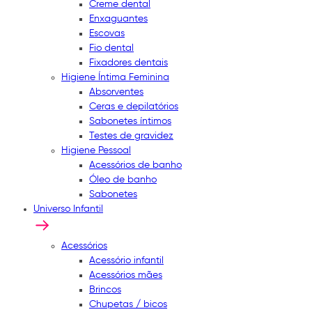
Creme dental
Enxaguantes
Escovas
Fio dental
Fixadores dentais
Higiene Íntima Feminina
Absorventes
Ceras e depilatórios
Sabonetes íntimos
Testes de gravidez
Higiene Pessoal
Acessórios de banho
Óleo de banho
Sabonetes
Universo Infantil
Acessórios
Acessório infantil
Acessórios mães
Brincos
Chupetas / bicos