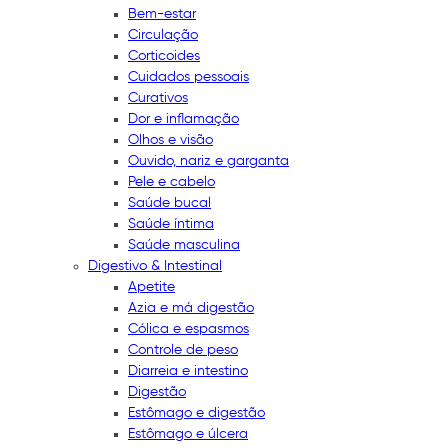
Bem-estar
Circulação
Corticoides
Cuidados pessoais
Curativos
Dor e inflamação
Olhos e visão
Ouvido, nariz e garganta
Pele e cabelo
Saúde bucal
Saúde íntima
Saúde masculina
Digestivo & Intestinal
Apetite
Azia e má digestão
Cólica e espasmos
Controle de peso
Diarreia e intestino
Digestão
Estômago e digestão
Estômago e úlcera