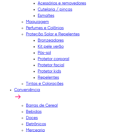
Acessórios e removedores
Cutelaria / pinças
Esmaltes
Maquiagem
Perfumes e Colônias
Proteção Solar e Repelentes
Bronzeadores
Kit pele verão
Pós-sol
Protetor corporal
Protetor facial
Protetor kids
Repelentes
Tintas e Colorações
Conveniência
Barras de Cereal
Bebidas
Doces
Eletrônicos
Mercearia