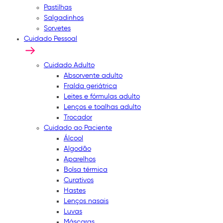
Pastilhas
Salgadinhos
Sorvetes
Cuidado Pessoal
Cuidado Adulto
Absorvente adulto
Fralda geriátrica
Leites e fórmulas adulto
Lenços e toalhas adulto
Trocador
Cuidado ao Paciente
Álcool
Algodão
Aparelhos
Bolsa térmica
Curativos
Hastes
Lenços nasais
Luvas
Máscaras