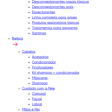
Descongestionantes nasais tópicos
Descongestionantes orais
Expectorantes
Linha completa para gripes
Produtos respiratórios tópicos
Tratamentos para garganta
Xantinas
Beleza
Cabelos
Acessórios
Condicionador
Finalizadores
Kit shampoo + condicionador
Máscaras
Shampoo
Cuidado com a Pele
Corporal
Facial
Labial
Mãos e Pés