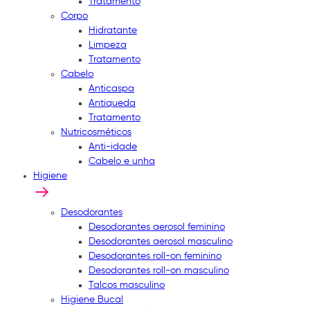
Tratamento
Corpo
Hidratante
Limpeza
Tratamento
Cabelo
Anticaspa
Antiqueda
Tratamento
Nutricosméticos
Anti-idade
Cabelo e unha
Higiene
Desodorantes
Desodorantes aerosol feminino
Desodorantes aerosol masculino
Desodorantes roll-on feminino
Desodorantes roll-on masculino
Talcos masculino
Higiene Bucal