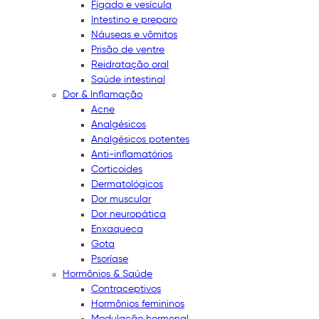
Fígado e vesícula
Intestino e preparo
Náuseas e vômitos
Prisão de ventre
Reidratação oral
Saúde intestinal
Dor & Inflamação
Acne
Analgésicos
Analgésicos potentes
Anti-inflamatórios
Corticoides
Dermatológicos
Dor muscular
Dor neuropática
Enxaqueca
Gota
Psoríase
Hormônios & Saúde
Contraceptivos
Hormônios femininos
Modulação hormonal