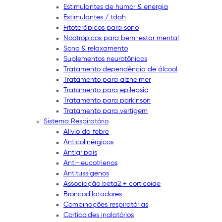
Estimulantes de humor & energia
Estimulantes / tdah
Fitoterápicos para sono
Nootrópicos para bem-estar mental
Sono & relaxamento
Suplementos neurotônicos
Tratamento dependência de álcool
Tratamento para alzheimer
Tratamento para epilepsia
Tratamento para parkinson
Tratamento para vertigem
Sistema Respiratório
Alívio da febre
Anticolinérgicos
Antigripais
Anti-leucotrienos
Antitussígenos
Associação beta2 + corticoide
Broncodilatadores
Combinações respiratórias
Corticoides inalatórios