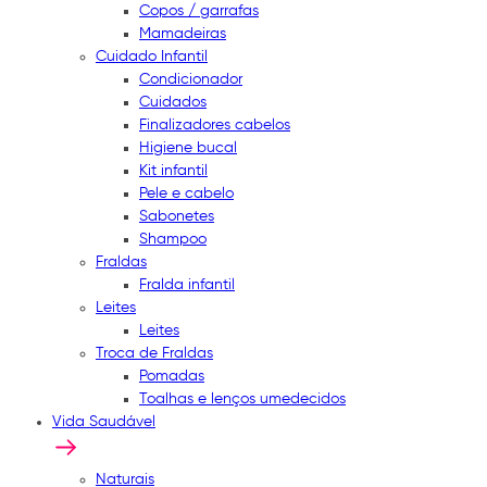
Copos / garrafas
Mamadeiras
Cuidado Infantil
Condicionador
Cuidados
Finalizadores cabelos
Higiene bucal
Kit infantil
Pele e cabelo
Sabonetes
Shampoo
Fraldas
Fralda infantil
Leites
Leites
Troca de Fraldas
Pomadas
Toalhas e lenços umedecidos
Vida Saudável
Naturais