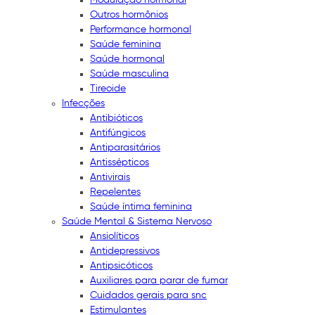
Outros hormônios
Performance hormonal
Saúde feminina
Saúde hormonal
Saúde masculina
Tireoide
Infecções
Antibióticos
Antifúngicos
Antiparasitários
Antissépticos
Antivirais
Repelentes
Saúde íntima feminina
Saúde Mental & Sistema Nervoso
Ansiolíticos
Antidepressivos
Antipsicóticos
Auxiliares para parar de fumar
Cuidados gerais para snc
Estimulantes