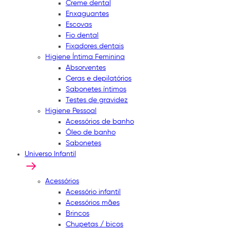
Creme dental
Enxaguantes
Escovas
Fio dental
Fixadores dentais
Higiene Íntima Feminina
Absorventes
Ceras e depilatórios
Sabonetes íntimos
Testes de gravidez
Higiene Pessoal
Acessórios de banho
Óleo de banho
Sabonetes
Universo Infantil
Acessórios
Acessório infantil
Acessórios mães
Brincos
Chupetas / bicos