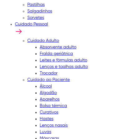
Pastilhas
Salgadinhos
Sorvetes
Cuidado Pessoal
Cuidado Adulto
Absorvente adulto
Fralda geriátrica
Leites e fórmulas adulto
Lenços e toalhas adulto
Trocador
Cuidado ao Paciente
Álcool
Algodão
Aparelhos
Bolsa térmica
Curativos
Hastes
Lenços nasais
Luvas
Máscaras