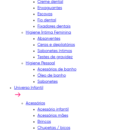
Creme dental
Enxaguantes
Escovas
Fio dental
Fixadores dentais
Higiene Íntima Feminina
Absorventes
Ceras e depilatórios
Sabonetes íntimos
Testes de gravidez
Higiene Pessoal
Acessórios de banho
Óleo de banho
Sabonetes
Universo Infantil
Acessórios
Acessório infantil
Acessórios mães
Brincos
Chupetas / bicos