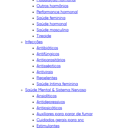
Outros hormônios
Performance hormonal
Saúde feminina
Saúde hormonal
Saúde masculina
Tireoide
Infecções
Antibióticos
Antifúngicos
Antiparasitários
Antissépticos
Antivirais
Repelentes
Saúde íntima feminina
Saúde Mental & Sistema Nervoso
Ansiolíticos
Antidepressivos
Antipsicóticos
Auxiliares para parar de fumar
Cuidados gerais para snc
Estimulantes