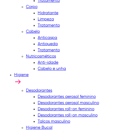
Tratamento
Corpo
Hidratante
Limpeza
Tratamento
Cabelo
Anticaspa
Antiqueda
Tratamento
Nutricosméticos
Anti-idade
Cabelo e unha
Higiene
Desodorantes
Desodorantes aerosol feminino
Desodorantes aerosol masculino
Desodorantes roll-on feminino
Desodorantes roll-on masculino
Talcos masculino
Higiene Bucal