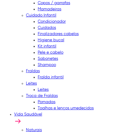
Copos / garrafas
Mamadeiras
Cuidado Infantil
Condicionador
Cuidados
Finalizadores cabelos
Higiene bucal
Kit infantil
Pele e cabelo
Sabonetes
Shampoo
Fraldas
Fralda infantil
Leites
Leites
Troca de Fraldas
Pomadas
Toalhas e lenços umedecidos
Vida Saudável
Naturais