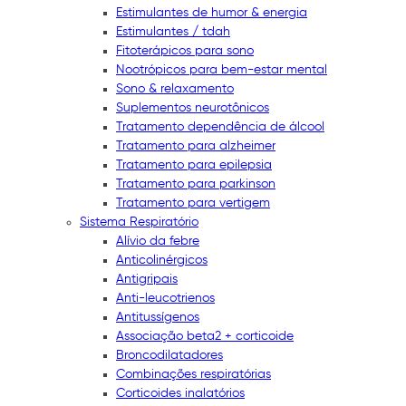
Estimulantes de humor & energia
Estimulantes / tdah
Fitoterápicos para sono
Nootrópicos para bem-estar mental
Sono & relaxamento
Suplementos neurotônicos
Tratamento dependência de álcool
Tratamento para alzheimer
Tratamento para epilepsia
Tratamento para parkinson
Tratamento para vertigem
Sistema Respiratório
Alívio da febre
Anticolinérgicos
Antigripais
Anti-leucotrienos
Antitussígenos
Associação beta2 + corticoide
Broncodilatadores
Combinações respiratórias
Corticoides inalatórios