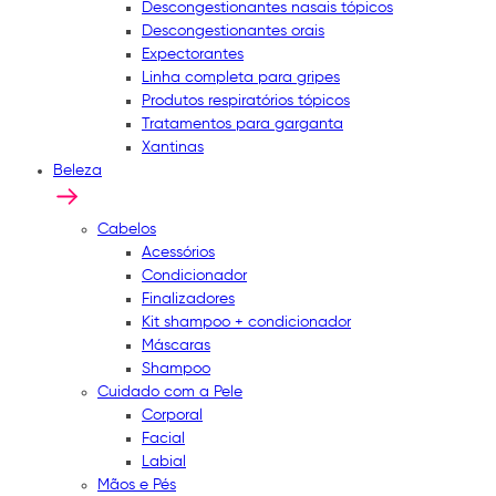
Descongestionantes nasais tópicos
Descongestionantes orais
Expectorantes
Linha completa para gripes
Produtos respiratórios tópicos
Tratamentos para garganta
Xantinas
Beleza
Cabelos
Acessórios
Condicionador
Finalizadores
Kit shampoo + condicionador
Máscaras
Shampoo
Cuidado com a Pele
Corporal
Facial
Labial
Mãos e Pés