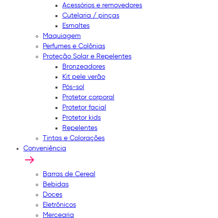
Acessórios e removedores
Cutelaria / pinças
Esmaltes
Maquiagem
Perfumes e Colônias
Proteção Solar e Repelentes
Bronzeadores
Kit pele verão
Pós-sol
Protetor corporal
Protetor facial
Protetor kids
Repelentes
Tintas e Colorações
Conveniência
Barras de Cereal
Bebidas
Doces
Eletrônicos
Mercearia