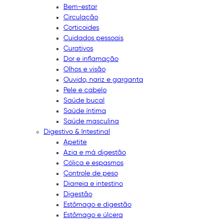
Bem-estar
Circulação
Corticoides
Cuidados pessoais
Curativos
Dor e inflamação
Olhos e visão
Ouvido, nariz e garganta
Pele e cabelo
Saúde bucal
Saúde íntima
Saúde masculina
Digestivo & Intestinal
Apetite
Azia e má digestão
Cólica e espasmos
Controle de peso
Diarreia e intestino
Digestão
Estômago e digestão
Estômago e úlcera