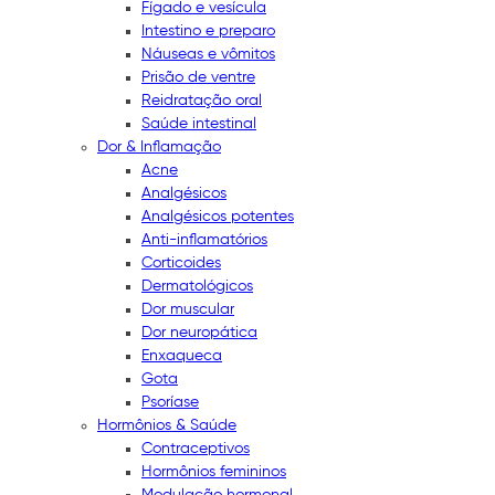
Fígado e vesícula
Intestino e preparo
Náuseas e vômitos
Prisão de ventre
Reidratação oral
Saúde intestinal
Dor & Inflamação
Acne
Analgésicos
Analgésicos potentes
Anti-inflamatórios
Corticoides
Dermatológicos
Dor muscular
Dor neuropática
Enxaqueca
Gota
Psoríase
Hormônios & Saúde
Contraceptivos
Hormônios femininos
Modulação hormonal