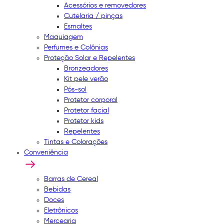
Acessórios e removedores
Cutelaria / pinças
Esmaltes
Maquiagem
Perfumes e Colônias
Proteção Solar e Repelentes
Bronzeadores
Kit pele verão
Pós-sol
Protetor corporal
Protetor facial
Protetor kids
Repelentes
Tintas e Colorações
Conveniência
Barras de Cereal
Bebidas
Doces
Eletrônicos
Mercearia