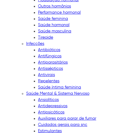
Outros hormônios
Performance hormonal
Saúde feminina
Saúde hormonal
Saúde masculina
Tireoide
Infecções
Antibióticos
Antifúngicos
Antiparasitários
Antissépticos
Antivirais
Repelentes
Saúde íntima feminina
Saúde Mental & Sistema Nervoso
Ansiolíticos
Antidepressivos
Antipsicóticos
Auxiliares para parar de fumar
Cuidados gerais para snc
Estimulantes