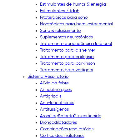
Estimulantes de humor & energia
Estimulantes / tdah
Fitoterápicos para sono
Nootrópicos para bem-estar mental
Sono & relaxamento
Suplementos neurotônicos
Tratamento dependência de álcool
Tratamento para alzheimer
Tratamento para epilepsia
Tratamento para parkinson
Tratamento para vertigem
Sistema Respiratório
Alívio da febre
Anticolinérgicos
Antigripais
Anti-leucotrienos
Antitussígenos
Associação beta2 + corticoide
Broncodilatadores
Combinações respiratórias
Corticoides inalatórios