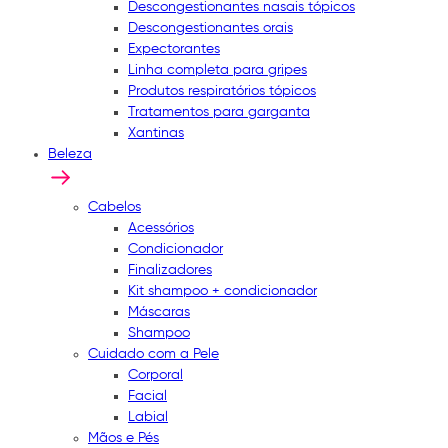
Descongestionantes nasais tópicos
Descongestionantes orais
Expectorantes
Linha completa para gripes
Produtos respiratórios tópicos
Tratamentos para garganta
Xantinas
Beleza
Cabelos
Acessórios
Condicionador
Finalizadores
Kit shampoo + condicionador
Máscaras
Shampoo
Cuidado com a Pele
Corporal
Facial
Labial
Mãos e Pés