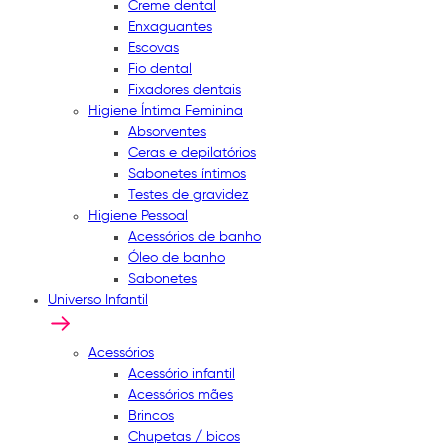
Creme dental
Enxaguantes
Escovas
Fio dental
Fixadores dentais
Higiene Íntima Feminina
Absorventes
Ceras e depilatórios
Sabonetes íntimos
Testes de gravidez
Higiene Pessoal
Acessórios de banho
Óleo de banho
Sabonetes
Universo Infantil
Acessórios
Acessório infantil
Acessórios mães
Brincos
Chupetas / bicos