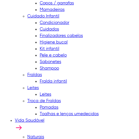
Copos / garrafas
Mamadeiras
Cuidado Infantil
Condicionador
Cuidados
Finalizadores cabelos
Higiene bucal
Kit infantil
Pele e cabelo
Sabonetes
Shampoo
Fraldas
Fralda infantil
Leites
Leites
Troca de Fraldas
Pomadas
Toalhas e lenços umedecidos
Vida Saudável
Naturais