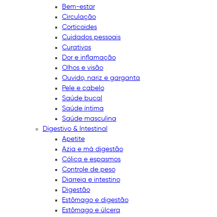
Bem-estar
Circulação
Corticoides
Cuidados pessoais
Curativos
Dor e inflamação
Olhos e visão
Ouvido, nariz e garganta
Pele e cabelo
Saúde bucal
Saúde íntima
Saúde masculina
Digestivo & Intestinal
Apetite
Azia e má digestão
Cólica e espasmos
Controle de peso
Diarreia e intestino
Digestão
Estômago e digestão
Estômago e úlcera