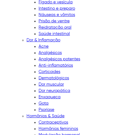
Fígado e vesícula
Intestino e preparo
Náuseas e vômitos
Prisão de ventre
Reidratação oral
Saúde intestinal
Dor & Inflamação
Acne
Analgésicos
Analgésicos potentes
Anti-inflamatórios
Corticoides
Dermatológicos
Dor muscular
Dor neuropática
Enxaqueca
Gota
Psoríase
Hormônios & Saúde
Contraceptivos
Hormônios femininos
Modulação hormonal