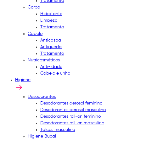
Tratamento
Corpo
Hidratante
Limpeza
Tratamento
Cabelo
Anticaspa
Antiqueda
Tratamento
Nutricosméticos
Anti-idade
Cabelo e unha
Higiene
Desodorantes
Desodorantes aerosol feminino
Desodorantes aerosol masculino
Desodorantes roll-on feminino
Desodorantes roll-on masculino
Talcos masculino
Higiene Bucal