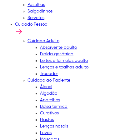
Pastilhas
Salgadinhos
Sorvetes
Cuidado Pessoal
Cuidado Adulto
Absorvente adulto
Fralda geriátrica
Leites e fórmulas adulto
Lenços e toalhas adulto
Trocador
Cuidado ao Paciente
Álcool
Algodão
Aparelhos
Bolsa térmica
Curativos
Hastes
Lenços nasais
Luvas
Máscaras