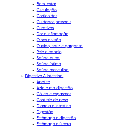
Bem-estar
Circulação
Corticoides
Cuidados pessoais
Curativos
Dor e inflamação
Olhos e visão
Ouvido, nariz e garganta
Pele e cabelo
Saúde bucal
Saúde íntima
Saúde masculina
Digestivo & Intestinal
Apetite
Azia e má digestão
Cólica e espasmos
Controle de peso
Diarreia e intestino
Digestão
Estômago e digestão
Estômago e úlcera