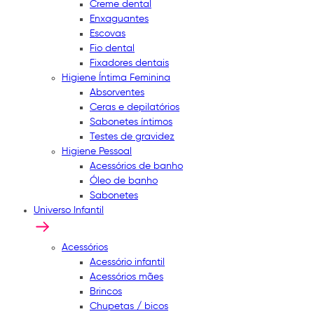
Creme dental
Enxaguantes
Escovas
Fio dental
Fixadores dentais
Higiene Íntima Feminina
Absorventes
Ceras e depilatórios
Sabonetes íntimos
Testes de gravidez
Higiene Pessoal
Acessórios de banho
Óleo de banho
Sabonetes
Universo Infantil
Acessórios
Acessório infantil
Acessórios mães
Brincos
Chupetas / bicos