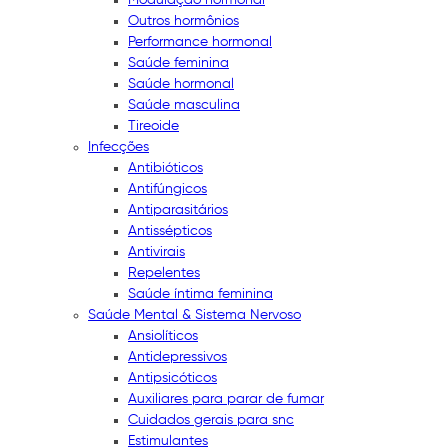
Outros hormônios
Performance hormonal
Saúde feminina
Saúde hormonal
Saúde masculina
Tireoide
Infecções
Antibióticos
Antifúngicos
Antiparasitários
Antissépticos
Antivirais
Repelentes
Saúde íntima feminina
Saúde Mental & Sistema Nervoso
Ansiolíticos
Antidepressivos
Antipsicóticos
Auxiliares para parar de fumar
Cuidados gerais para snc
Estimulantes