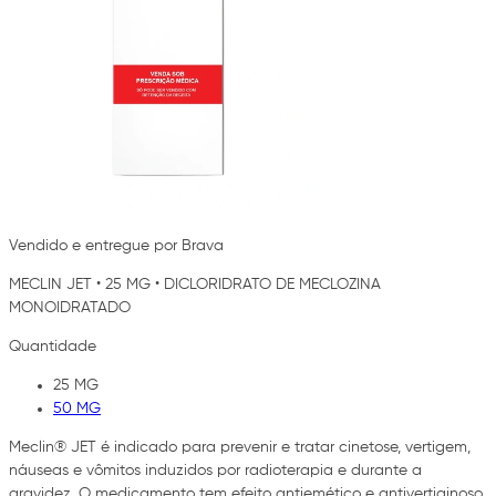
Vendido e entregue por Brava
MECLIN JET
•
25 MG
•
DICLORIDRATO DE MECLOZINA
MONOIDRATADO
Quantidade
25 MG
50 MG
Meclin® JET é indicado para prevenir e tratar cinetose, vertigem,
náuseas e vômitos induzidos por radioterapia e durante a
gravidez. O medicamento tem efeito antiemético e antivertiginoso,