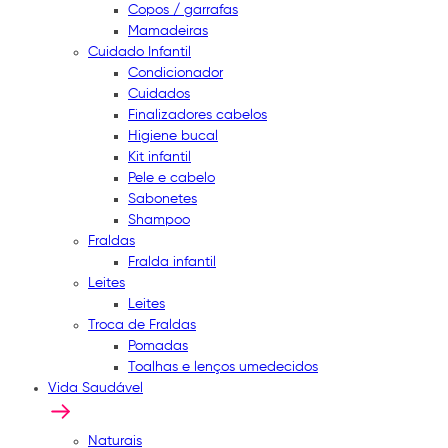
Copos / garrafas
Mamadeiras
Cuidado Infantil
Condicionador
Cuidados
Finalizadores cabelos
Higiene bucal
Kit infantil
Pele e cabelo
Sabonetes
Shampoo
Fraldas
Fralda infantil
Leites
Leites
Troca de Fraldas
Pomadas
Toalhas e lenços umedecidos
Vida Saudável
Naturais