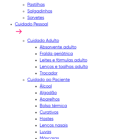
Pastilhas
Salgadinhos
Sorvetes
Cuidado Pessoal
Cuidado Adulto
Absorvente adulto
Fralda geriátrica
Leites e fórmulas adulto
Lenços e toalhas adulto
Trocador
Cuidado ao Paciente
Álcool
Algodão
Aparelhos
Bolsa térmica
Curativos
Hastes
Lenços nasais
Luvas
Máscaras