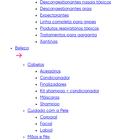
Descongestionantes nasais tópicos
Descongestionantes orais
Expectorantes
Linha completa para gripes
Produtos respiratórios tópicos
Tratamentos para garganta
Xantinas
Beleza
Cabelos
Acessórios
Condicionador
Finalizadores
Kit shampoo + condicionador
Máscaras
Shampoo
Cuidado com a Pele
Corporal
Facial
Labial
Mãos e Pés