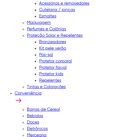
Acessórios e removedores
Cutelaria / pinças
Esmaltes
Maquiagem
Perfumes e Colônias
Proteção Solar e Repelentes
Bronzeadores
Kit pele verão
Pós-sol
Protetor corporal
Protetor facial
Protetor kids
Repelentes
Tintas e Colorações
Conveniência
Barras de Cereal
Bebidas
Doces
Eletrônicos
Mercearia