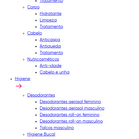
Tratamento
Corpo
Hidratante
Limpeza
Tratamento
Cabelo
Anticaspa
Antiqueda
Tratamento
Nutricosméticos
Anti-idade
Cabelo e unha
Higiene
Desodorantes
Desodorantes aerosol feminino
Desodorantes aerosol masculino
Desodorantes roll-on feminino
Desodorantes roll-on masculino
Talcos masculino
Higiene Bucal