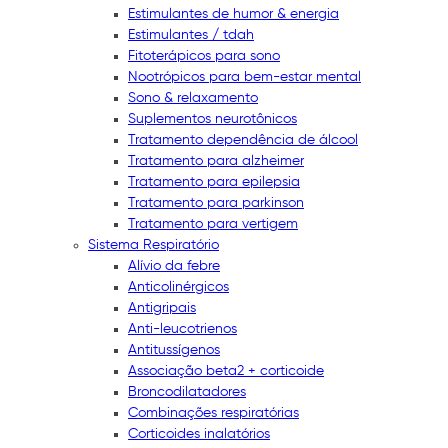
Estimulantes de humor & energia
Estimulantes / tdah
Fitoterápicos para sono
Nootrópicos para bem-estar mental
Sono & relaxamento
Suplementos neurotônicos
Tratamento dependência de álcool
Tratamento para alzheimer
Tratamento para epilepsia
Tratamento para parkinson
Tratamento para vertigem
Sistema Respiratório
Alívio da febre
Anticolinérgicos
Antigripais
Anti-leucotrienos
Antitussígenos
Associação beta2 + corticoide
Broncodilatadores
Combinações respiratórias
Corticoides inalatórios