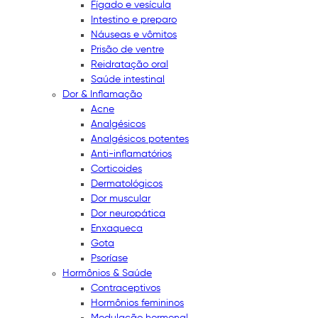
Fígado e vesícula
Intestino e preparo
Náuseas e vômitos
Prisão de ventre
Reidratação oral
Saúde intestinal
Dor & Inflamação
Acne
Analgésicos
Analgésicos potentes
Anti-inflamatórios
Corticoides
Dermatológicos
Dor muscular
Dor neuropática
Enxaqueca
Gota
Psoríase
Hormônios & Saúde
Contraceptivos
Hormônios femininos
Modulação hormonal