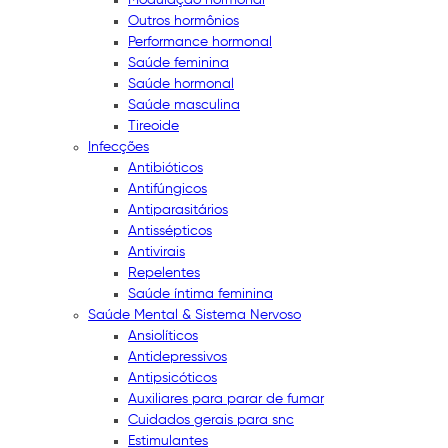
Outros hormônios
Performance hormonal
Saúde feminina
Saúde hormonal
Saúde masculina
Tireoide
Infecções
Antibióticos
Antifúngicos
Antiparasitários
Antissépticos
Antivirais
Repelentes
Saúde íntima feminina
Saúde Mental & Sistema Nervoso
Ansiolíticos
Antidepressivos
Antipsicóticos
Auxiliares para parar de fumar
Cuidados gerais para snc
Estimulantes