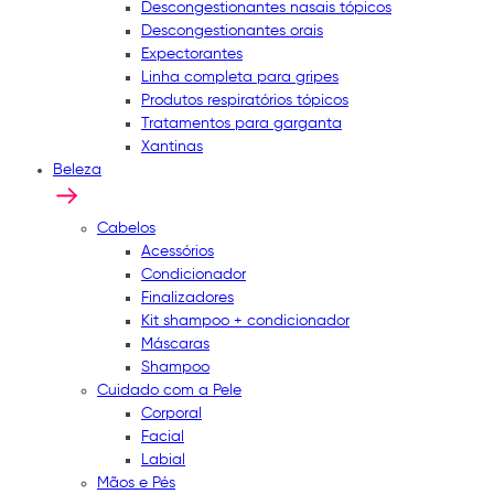
Descongestionantes nasais tópicos
Descongestionantes orais
Expectorantes
Linha completa para gripes
Produtos respiratórios tópicos
Tratamentos para garganta
Xantinas
Beleza
Cabelos
Acessórios
Condicionador
Finalizadores
Kit shampoo + condicionador
Máscaras
Shampoo
Cuidado com a Pele
Corporal
Facial
Labial
Mãos e Pés