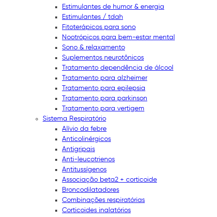
Estimulantes de humor & energia
Estimulantes / tdah
Fitoterápicos para sono
Nootrópicos para bem-estar mental
Sono & relaxamento
Suplementos neurotônicos
Tratamento dependência de álcool
Tratamento para alzheimer
Tratamento para epilepsia
Tratamento para parkinson
Tratamento para vertigem
Sistema Respiratório
Alívio da febre
Anticolinérgicos
Antigripais
Anti-leucotrienos
Antitussígenos
Associação beta2 + corticoide
Broncodilatadores
Combinações respiratórias
Corticoides inalatórios