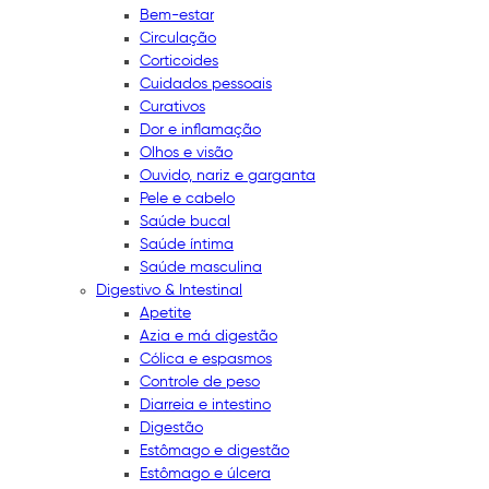
Bem-estar
Circulação
Corticoides
Cuidados pessoais
Curativos
Dor e inflamação
Olhos e visão
Ouvido, nariz e garganta
Pele e cabelo
Saúde bucal
Saúde íntima
Saúde masculina
Digestivo & Intestinal
Apetite
Azia e má digestão
Cólica e espasmos
Controle de peso
Diarreia e intestino
Digestão
Estômago e digestão
Estômago e úlcera