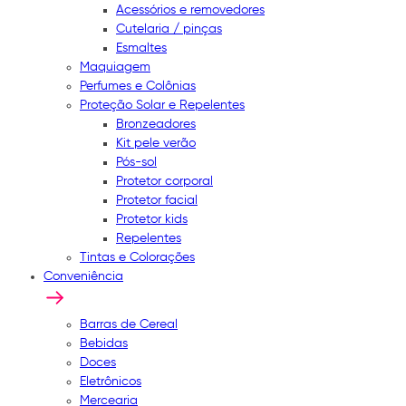
Acessórios e removedores
Cutelaria / pinças
Esmaltes
Maquiagem
Perfumes e Colônias
Proteção Solar e Repelentes
Bronzeadores
Kit pele verão
Pós-sol
Protetor corporal
Protetor facial
Protetor kids
Repelentes
Tintas e Colorações
Conveniência
Barras de Cereal
Bebidas
Doces
Eletrônicos
Mercearia