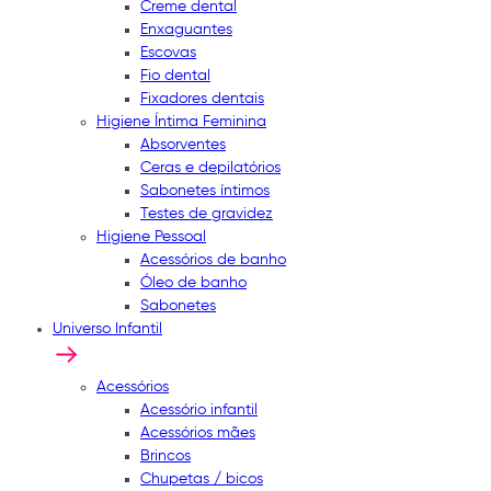
Creme dental
Enxaguantes
Escovas
Fio dental
Fixadores dentais
Higiene Íntima Feminina
Absorventes
Ceras e depilatórios
Sabonetes íntimos
Testes de gravidez
Higiene Pessoal
Acessórios de banho
Óleo de banho
Sabonetes
Universo Infantil
Acessórios
Acessório infantil
Acessórios mães
Brincos
Chupetas / bicos