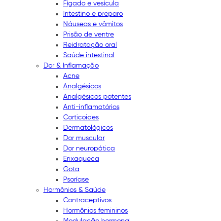
Fígado e vesícula
Intestino e preparo
Náuseas e vômitos
Prisão de ventre
Reidratação oral
Saúde intestinal
Dor & Inflamação
Acne
Analgésicos
Analgésicos potentes
Anti-inflamatórios
Corticoides
Dermatológicos
Dor muscular
Dor neuropática
Enxaqueca
Gota
Psoríase
Hormônios & Saúde
Contraceptivos
Hormônios femininos
Modulação hormonal