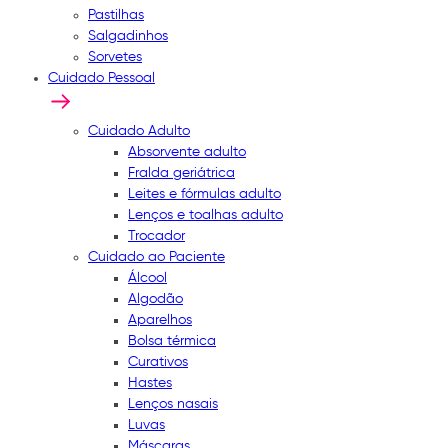
Pastilhas
Salgadinhos
Sorvetes
Cuidado Pessoal
Cuidado Adulto
Absorvente adulto
Fralda geriátrica
Leites e fórmulas adulto
Lenços e toalhas adulto
Trocador
Cuidado ao Paciente
Álcool
Algodão
Aparelhos
Bolsa térmica
Curativos
Hastes
Lenços nasais
Luvas
Máscaras