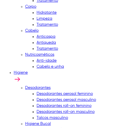
Tratamento
Corpo
Hidratante
Limpeza
Tratamento
Cabelo
Anticaspa
Antiqueda
Tratamento
Nutricosméticos
Anti-idade
Cabelo e unha
Higiene
Desodorantes
Desodorantes aerosol feminino
Desodorantes aerosol masculino
Desodorantes roll-on feminino
Desodorantes roll-on masculino
Talcos masculino
Higiene Bucal