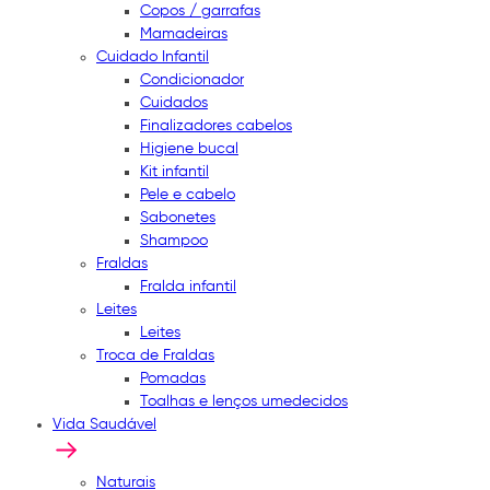
Copos / garrafas
Mamadeiras
Cuidado Infantil
Condicionador
Cuidados
Finalizadores cabelos
Higiene bucal
Kit infantil
Pele e cabelo
Sabonetes
Shampoo
Fraldas
Fralda infantil
Leites
Leites
Troca de Fraldas
Pomadas
Toalhas e lenços umedecidos
Vida Saudável
Naturais