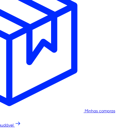
Minhas compras
audável