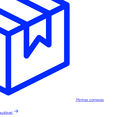
Minhas compras
audável