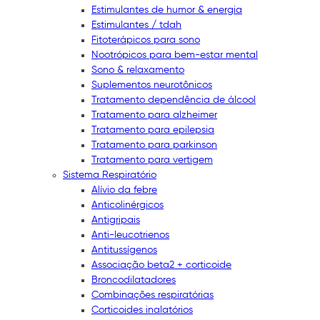
Estimulantes de humor & energia
Estimulantes / tdah
Fitoterápicos para sono
Nootrópicos para bem-estar mental
Sono & relaxamento
Suplementos neurotônicos
Tratamento dependência de álcool
Tratamento para alzheimer
Tratamento para epilepsia
Tratamento para parkinson
Tratamento para vertigem
Sistema Respiratório
Alívio da febre
Anticolinérgicos
Antigripais
Anti-leucotrienos
Antitussígenos
Associação beta2 + corticoide
Broncodilatadores
Combinações respiratórias
Corticoides inalatórios