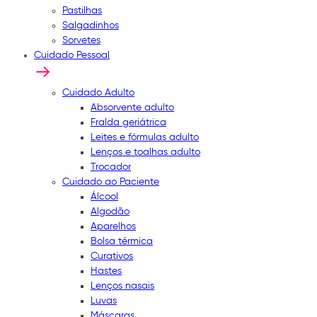
Pastilhas
Salgadinhos
Sorvetes
Cuidado Pessoal
Cuidado Adulto
Absorvente adulto
Fralda geriátrica
Leites e fórmulas adulto
Lenços e toalhas adulto
Trocador
Cuidado ao Paciente
Álcool
Algodão
Aparelhos
Bolsa térmica
Curativos
Hastes
Lenços nasais
Luvas
Máscaras