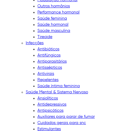
Outros hormônios
Performance hormonal
Saúde feminina
Saúde hormonal
Saúde masculina
Tireoide
Infecções
Antibióticos
Antifúngicos
Antiparasitários
Antissépticos
Antivirais
Repelentes
Saúde íntima feminina
Saúde Mental & Sistema Nervoso
Ansiolíticos
Antidepressivos
Antipsicóticos
Auxiliares para parar de fumar
Cuidados gerais para snc
Estimulantes