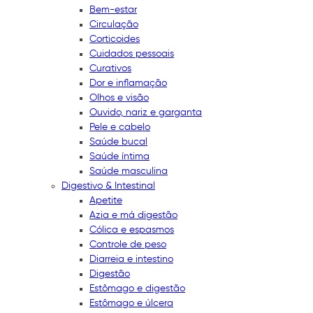
Bem-estar
Circulação
Corticoides
Cuidados pessoais
Curativos
Dor e inflamação
Olhos e visão
Ouvido, nariz e garganta
Pele e cabelo
Saúde bucal
Saúde íntima
Saúde masculina
Digestivo & Intestinal
Apetite
Azia e má digestão
Cólica e espasmos
Controle de peso
Diarreia e intestino
Digestão
Estômago e digestão
Estômago e úlcera