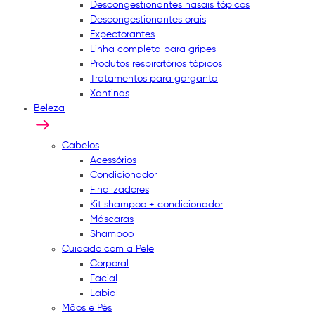
Descongestionantes nasais tópicos
Descongestionantes orais
Expectorantes
Linha completa para gripes
Produtos respiratórios tópicos
Tratamentos para garganta
Xantinas
Beleza
Cabelos
Acessórios
Condicionador
Finalizadores
Kit shampoo + condicionador
Máscaras
Shampoo
Cuidado com a Pele
Corporal
Facial
Labial
Mãos e Pés