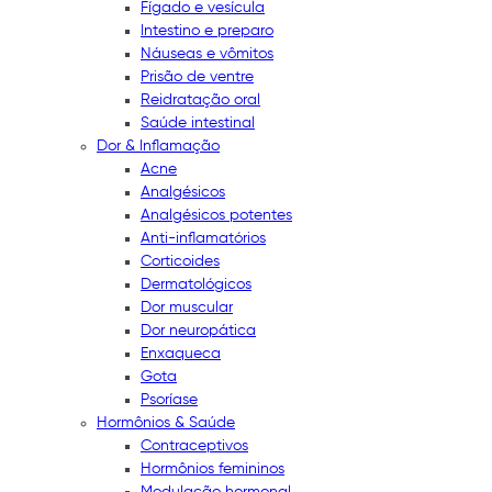
Fígado e vesícula
Intestino e preparo
Náuseas e vômitos
Prisão de ventre
Reidratação oral
Saúde intestinal
Dor & Inflamação
Acne
Analgésicos
Analgésicos potentes
Anti-inflamatórios
Corticoides
Dermatológicos
Dor muscular
Dor neuropática
Enxaqueca
Gota
Psoríase
Hormônios & Saúde
Contraceptivos
Hormônios femininos
Modulação hormonal