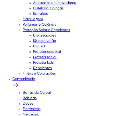
Acessórios e removedores
Cutelaria / pinças
Esmaltes
Maquiagem
Perfumes e Colônias
Proteção Solar e Repelentes
Bronzeadores
Kit pele verão
Pós-sol
Protetor corporal
Protetor facial
Protetor kids
Repelentes
Tintas e Colorações
Conveniência
Barras de Cereal
Bebidas
Doces
Eletrônicos
Mercearia