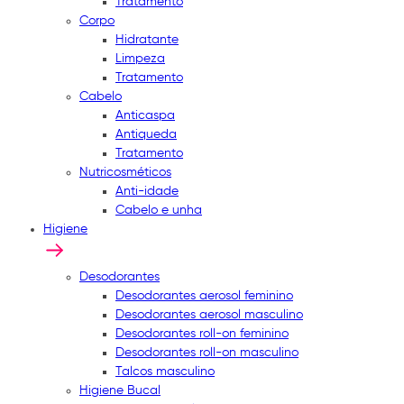
Tratamento
Corpo
Hidratante
Limpeza
Tratamento
Cabelo
Anticaspa
Antiqueda
Tratamento
Nutricosméticos
Anti-idade
Cabelo e unha
Higiene
Desodorantes
Desodorantes aerosol feminino
Desodorantes aerosol masculino
Desodorantes roll-on feminino
Desodorantes roll-on masculino
Talcos masculino
Higiene Bucal