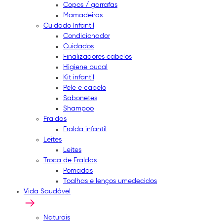
Copos / garrafas
Mamadeiras
Cuidado Infantil
Condicionador
Cuidados
Finalizadores cabelos
Higiene bucal
Kit infantil
Pele e cabelo
Sabonetes
Shampoo
Fraldas
Fralda infantil
Leites
Leites
Troca de Fraldas
Pomadas
Toalhas e lenços umedecidos
Vida Saudável
Naturais