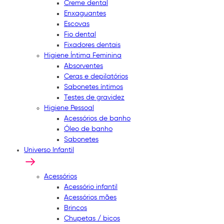
Creme dental
Enxaguantes
Escovas
Fio dental
Fixadores dentais
Higiene Íntima Feminina
Absorventes
Ceras e depilatórios
Sabonetes íntimos
Testes de gravidez
Higiene Pessoal
Acessórios de banho
Óleo de banho
Sabonetes
Universo Infantil
Acessórios
Acessório infantil
Acessórios mães
Brincos
Chupetas / bicos