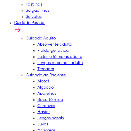
Pastilhas
Salgadinhos
Sorvetes
Cuidado Pessoal
Cuidado Adulto
Absorvente adulto
Fralda geriátrica
Leites e fórmulas adulto
Lenços e toalhas adulto
Trocador
Cuidado ao Paciente
Álcool
Algodão
Aparelhos
Bolsa térmica
Curativos
Hastes
Lenços nasais
Luvas
Máscaras