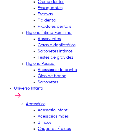
Creme dental
Enxaguantes
Escovas
Fio dental
Fixadores dentais
Higiene Íntima Feminina
Absorventes
Ceras e depilatórios
Sabonetes íntimos
Testes de gravidez
Higiene Pessoal
Acessórios de banho
Óleo de banho
Sabonetes
Universo Infantil
Acessórios
Acessório infantil
Acessórios mães
Brincos
Chupetas / bicos