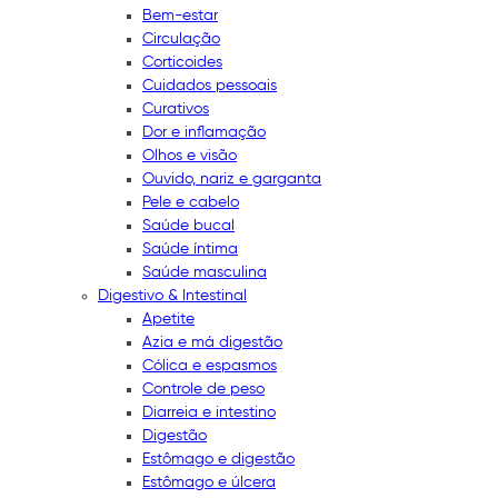
Bem-estar
Circulação
Corticoides
Cuidados pessoais
Curativos
Dor e inflamação
Olhos e visão
Ouvido, nariz e garganta
Pele e cabelo
Saúde bucal
Saúde íntima
Saúde masculina
Digestivo & Intestinal
Apetite
Azia e má digestão
Cólica e espasmos
Controle de peso
Diarreia e intestino
Digestão
Estômago e digestão
Estômago e úlcera