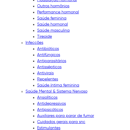
Outros hormônios
Performance hormonal
Saúde feminina
Saúde hormonal
Saúde masculina
Tireoide
Infecções
Antibióticos
Antifúngicos
Antiparasitários
Antissépticos
Antivirais
Repelentes
Saúde íntima feminina
Saúde Mental & Sistema Nervoso
Ansiolíticos
Antidepressivos
Antipsicóticos
Auxiliares para parar de fumar
Cuidados gerais para snc
Estimulantes