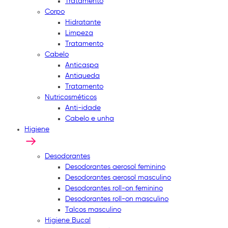
Tratamento
Corpo
Hidratante
Limpeza
Tratamento
Cabelo
Anticaspa
Antiqueda
Tratamento
Nutricosméticos
Anti-idade
Cabelo e unha
Higiene
Desodorantes
Desodorantes aerosol feminino
Desodorantes aerosol masculino
Desodorantes roll-on feminino
Desodorantes roll-on masculino
Talcos masculino
Higiene Bucal