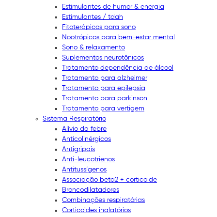
Estimulantes de humor & energia
Estimulantes / tdah
Fitoterápicos para sono
Nootrópicos para bem-estar mental
Sono & relaxamento
Suplementos neurotônicos
Tratamento dependência de álcool
Tratamento para alzheimer
Tratamento para epilepsia
Tratamento para parkinson
Tratamento para vertigem
Sistema Respiratório
Alívio da febre
Anticolinérgicos
Antigripais
Anti-leucotrienos
Antitussígenos
Associação beta2 + corticoide
Broncodilatadores
Combinações respiratórias
Corticoides inalatórios