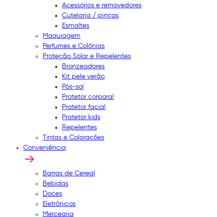
Acessórios e removedores
Cutelaria / pinças
Esmaltes
Maquiagem
Perfumes e Colônias
Proteção Solar e Repelentes
Bronzeadores
Kit pele verão
Pós-sol
Protetor corporal
Protetor facial
Protetor kids
Repelentes
Tintas e Colorações
Conveniência
Barras de Cereal
Bebidas
Doces
Eletrônicos
Mercearia