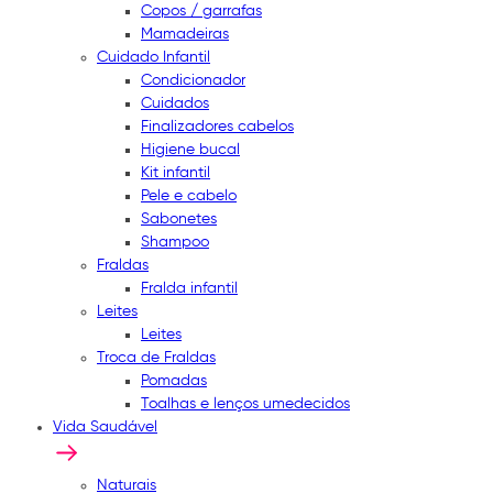
Copos / garrafas
Mamadeiras
Cuidado Infantil
Condicionador
Cuidados
Finalizadores cabelos
Higiene bucal
Kit infantil
Pele e cabelo
Sabonetes
Shampoo
Fraldas
Fralda infantil
Leites
Leites
Troca de Fraldas
Pomadas
Toalhas e lenços umedecidos
Vida Saudável
Naturais