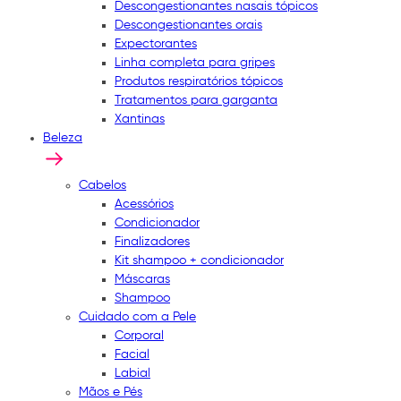
Descongestionantes nasais tópicos
Descongestionantes orais
Expectorantes
Linha completa para gripes
Produtos respiratórios tópicos
Tratamentos para garganta
Xantinas
Beleza
Cabelos
Acessórios
Condicionador
Finalizadores
Kit shampoo + condicionador
Máscaras
Shampoo
Cuidado com a Pele
Corporal
Facial
Labial
Mãos e Pés