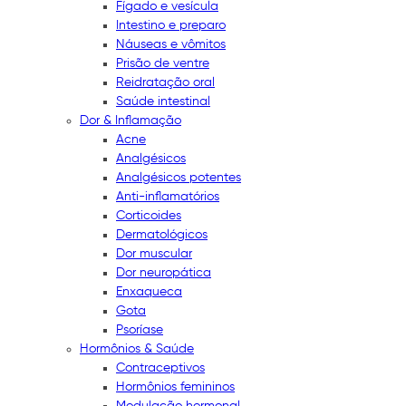
Fígado e vesícula
Intestino e preparo
Náuseas e vômitos
Prisão de ventre
Reidratação oral
Saúde intestinal
Dor & Inflamação
Acne
Analgésicos
Analgésicos potentes
Anti-inflamatórios
Corticoides
Dermatológicos
Dor muscular
Dor neuropática
Enxaqueca
Gota
Psoríase
Hormônios & Saúde
Contraceptivos
Hormônios femininos
Modulação hormonal