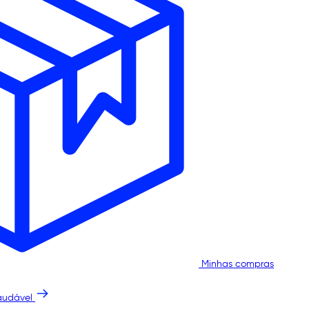
Minhas compras
audável