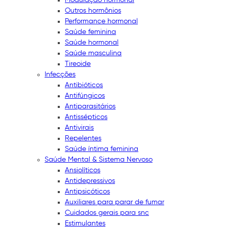
Outros hormônios
Performance hormonal
Saúde feminina
Saúde hormonal
Saúde masculina
Tireoide
Infecções
Antibióticos
Antifúngicos
Antiparasitários
Antissépticos
Antivirais
Repelentes
Saúde íntima feminina
Saúde Mental & Sistema Nervoso
Ansiolíticos
Antidepressivos
Antipsicóticos
Auxiliares para parar de fumar
Cuidados gerais para snc
Estimulantes