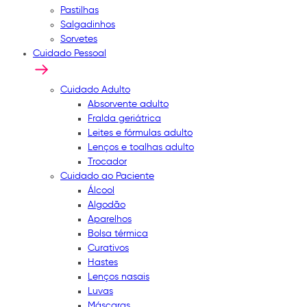
Pastilhas
Salgadinhos
Sorvetes
Cuidado Pessoal
Cuidado Adulto
Absorvente adulto
Fralda geriátrica
Leites e fórmulas adulto
Lenços e toalhas adulto
Trocador
Cuidado ao Paciente
Álcool
Algodão
Aparelhos
Bolsa térmica
Curativos
Hastes
Lenços nasais
Luvas
Máscaras