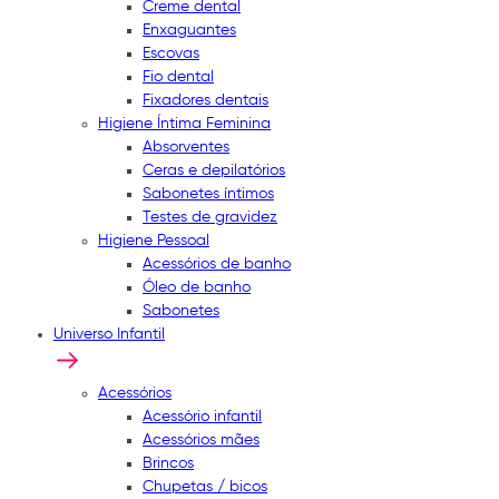
Creme dental
Enxaguantes
Escovas
Fio dental
Fixadores dentais
Higiene Íntima Feminina
Absorventes
Ceras e depilatórios
Sabonetes íntimos
Testes de gravidez
Higiene Pessoal
Acessórios de banho
Óleo de banho
Sabonetes
Universo Infantil
Acessórios
Acessório infantil
Acessórios mães
Brincos
Chupetas / bicos