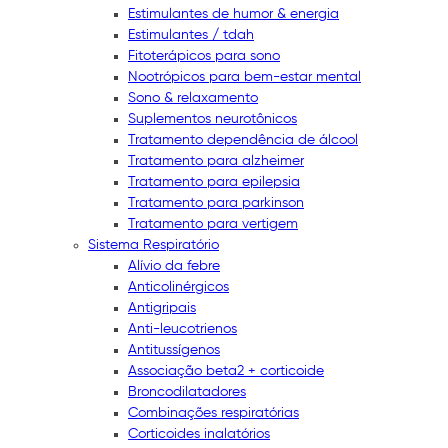
Estimulantes de humor & energia
Estimulantes / tdah
Fitoterápicos para sono
Nootrópicos para bem-estar mental
Sono & relaxamento
Suplementos neurotônicos
Tratamento dependência de álcool
Tratamento para alzheimer
Tratamento para epilepsia
Tratamento para parkinson
Tratamento para vertigem
Sistema Respiratório
Alívio da febre
Anticolinérgicos
Antigripais
Anti-leucotrienos
Antitussígenos
Associação beta2 + corticoide
Broncodilatadores
Combinações respiratórias
Corticoides inalatórios