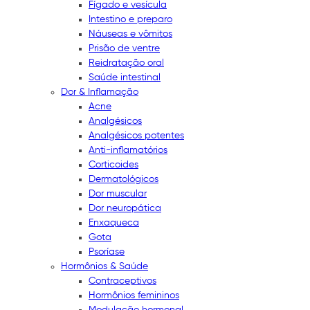
Fígado e vesícula
Intestino e preparo
Náuseas e vômitos
Prisão de ventre
Reidratação oral
Saúde intestinal
Dor & Inflamação
Acne
Analgésicos
Analgésicos potentes
Anti-inflamatórios
Corticoides
Dermatológicos
Dor muscular
Dor neuropática
Enxaqueca
Gota
Psoríase
Hormônios & Saúde
Contraceptivos
Hormônios femininos
Modulação hormonal