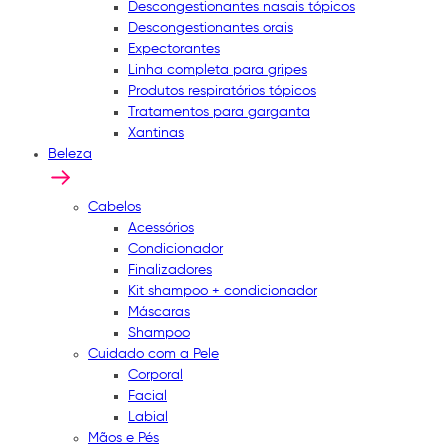
Descongestionantes nasais tópicos
Descongestionantes orais
Expectorantes
Linha completa para gripes
Produtos respiratórios tópicos
Tratamentos para garganta
Xantinas
Beleza
Cabelos
Acessórios
Condicionador
Finalizadores
Kit shampoo + condicionador
Máscaras
Shampoo
Cuidado com a Pele
Corporal
Facial
Labial
Mãos e Pés