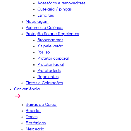
Acessórios e removedores
Cutelaria / pinças
Esmaltes
Maquiagem
Perfumes e Colônias
Proteção Solar e Repelentes
Bronzeadores
Kit pele verão
Pós-sol
Protetor corporal
Protetor facial
Protetor kids
Repelentes
Tintas e Colorações
Conveniência
Barras de Cereal
Bebidas
Doces
Eletrônicos
Mercearia