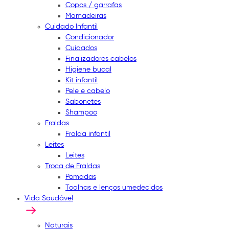
Copos / garrafas
Mamadeiras
Cuidado Infantil
Condicionador
Cuidados
Finalizadores cabelos
Higiene bucal
Kit infantil
Pele e cabelo
Sabonetes
Shampoo
Fraldas
Fralda infantil
Leites
Leites
Troca de Fraldas
Pomadas
Toalhas e lenços umedecidos
Vida Saudável
Naturais