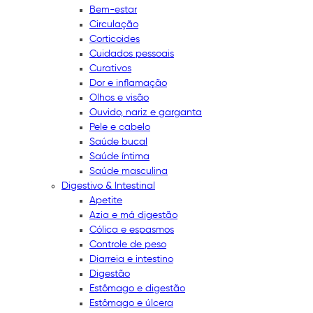
Bem-estar
Circulação
Corticoides
Cuidados pessoais
Curativos
Dor e inflamação
Olhos e visão
Ouvido, nariz e garganta
Pele e cabelo
Saúde bucal
Saúde íntima
Saúde masculina
Digestivo & Intestinal
Apetite
Azia e má digestão
Cólica e espasmos
Controle de peso
Diarreia e intestino
Digestão
Estômago e digestão
Estômago e úlcera