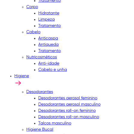
Tratamento
Corpo
Hidratante
Limpeza
Tratamento
Cabelo
Anticaspa
Antiqueda
Tratamento
Nutricosméticos
Anti-idade
Cabelo e unha
Higiene
Desodorantes
Desodorantes aerosol feminino
Desodorantes aerosol masculino
Desodorantes roll-on feminino
Desodorantes roll-on masculino
Talcos masculino
Higiene Bucal