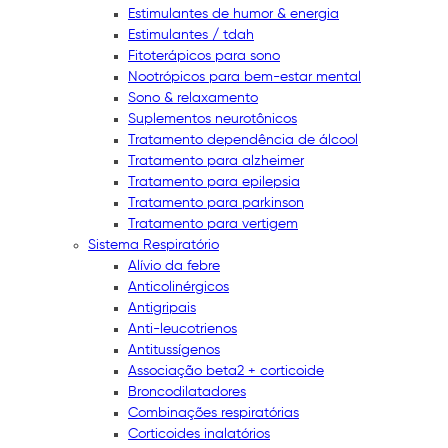
Estimulantes de humor & energia
Estimulantes / tdah
Fitoterápicos para sono
Nootrópicos para bem-estar mental
Sono & relaxamento
Suplementos neurotônicos
Tratamento dependência de álcool
Tratamento para alzheimer
Tratamento para epilepsia
Tratamento para parkinson
Tratamento para vertigem
Sistema Respiratório
Alívio da febre
Anticolinérgicos
Antigripais
Anti-leucotrienos
Antitussígenos
Associação beta2 + corticoide
Broncodilatadores
Combinações respiratórias
Corticoides inalatórios