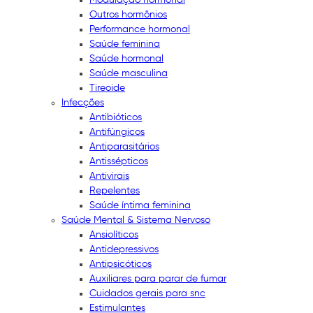
Outros hormônios
Performance hormonal
Saúde feminina
Saúde hormonal
Saúde masculina
Tireoide
Infecções
Antibióticos
Antifúngicos
Antiparasitários
Antissépticos
Antivirais
Repelentes
Saúde íntima feminina
Saúde Mental & Sistema Nervoso
Ansiolíticos
Antidepressivos
Antipsicóticos
Auxiliares para parar de fumar
Cuidados gerais para snc
Estimulantes