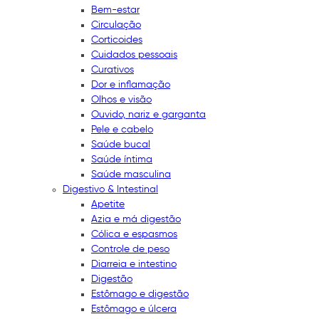
Bem-estar
Circulação
Corticoides
Cuidados pessoais
Curativos
Dor e inflamação
Olhos e visão
Ouvido, nariz e garganta
Pele e cabelo
Saúde bucal
Saúde íntima
Saúde masculina
Digestivo & Intestinal
Apetite
Azia e má digestão
Cólica e espasmos
Controle de peso
Diarreia e intestino
Digestão
Estômago e digestão
Estômago e úlcera