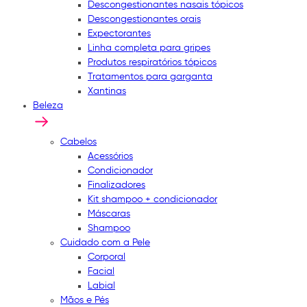
Descongestionantes nasais tópicos
Descongestionantes orais
Expectorantes
Linha completa para gripes
Produtos respiratórios tópicos
Tratamentos para garganta
Xantinas
Beleza
Cabelos
Acessórios
Condicionador
Finalizadores
Kit shampoo + condicionador
Máscaras
Shampoo
Cuidado com a Pele
Corporal
Facial
Labial
Mãos e Pés