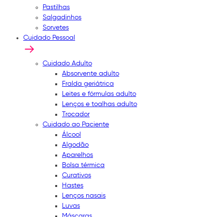
Pastilhas
Salgadinhos
Sorvetes
Cuidado Pessoal
Cuidado Adulto
Absorvente adulto
Fralda geriátrica
Leites e fórmulas adulto
Lenços e toalhas adulto
Trocador
Cuidado ao Paciente
Álcool
Algodão
Aparelhos
Bolsa térmica
Curativos
Hastes
Lenços nasais
Luvas
Máscaras