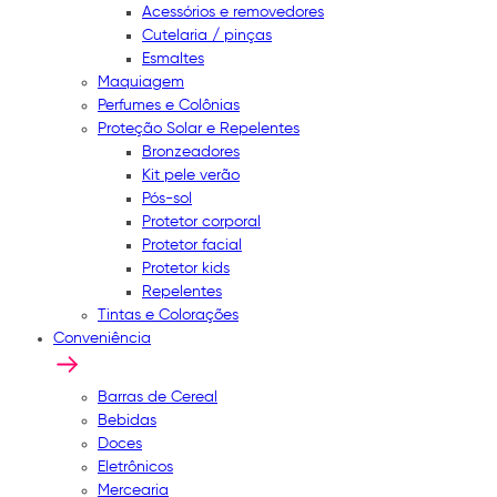
Acessórios e removedores
Cutelaria / pinças
Esmaltes
Maquiagem
Perfumes e Colônias
Proteção Solar e Repelentes
Bronzeadores
Kit pele verão
Pós-sol
Protetor corporal
Protetor facial
Protetor kids
Repelentes
Tintas e Colorações
Conveniência
Barras de Cereal
Bebidas
Doces
Eletrônicos
Mercearia