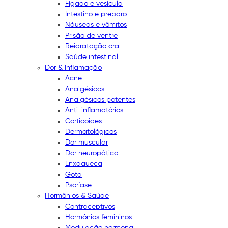
Fígado e vesícula
Intestino e preparo
Náuseas e vômitos
Prisão de ventre
Reidratação oral
Saúde intestinal
Dor & Inflamação
Acne
Analgésicos
Analgésicos potentes
Anti-inflamatórios
Corticoides
Dermatológicos
Dor muscular
Dor neuropática
Enxaqueca
Gota
Psoríase
Hormônios & Saúde
Contraceptivos
Hormônios femininos
Modulação hormonal