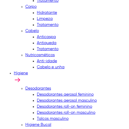
Tratamento
Corpo
Hidratante
Limpeza
Tratamento
Cabelo
Anticaspa
Antiqueda
Tratamento
Nutricosméticos
Anti-idade
Cabelo e unha
Higiene
Desodorantes
Desodorantes aerosol feminino
Desodorantes aerosol masculino
Desodorantes roll-on feminino
Desodorantes roll-on masculino
Talcos masculino
Higiene Bucal