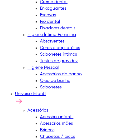
Creme dental
Enxaguantes
Escovas
Fio dental
Fixadores dentais
Higiene Íntima Feminina
Absorventes
Ceras e depilatórios
Sabonetes íntimos
Testes de gravidez
Higiene Pessoal
Acessórios de banho
Óleo de banho
Sabonetes
Universo Infantil
Acessórios
Acessório infantil
Acessórios mães
Brincos
Chupetas / bicos