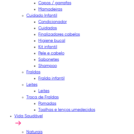
Copos / garrafas
Mamadeiras
Cuidado Infantil
Condicionador
Cuidados
Finalizadores cabelos
Higiene bucal
Kit infantil
Pele e cabelo
Sabonetes
Shampoo
Fraldas
Fralda infantil
Leites
Leites
Troca de Fraldas
Pomadas
Toalhas e lenços umedecidos
Vida Saudável
Naturais