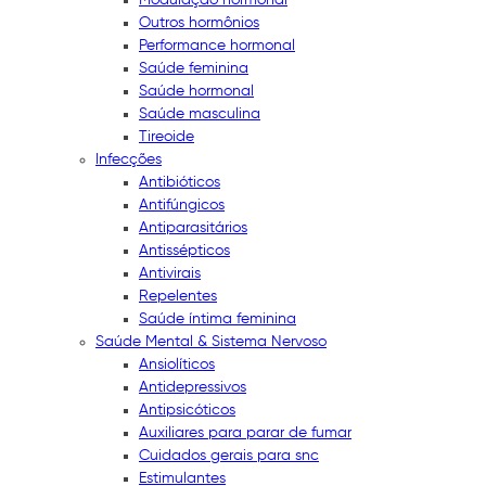
Outros hormônios
Performance hormonal
Saúde feminina
Saúde hormonal
Saúde masculina
Tireoide
Infecções
Antibióticos
Antifúngicos
Antiparasitários
Antissépticos
Antivirais
Repelentes
Saúde íntima feminina
Saúde Mental & Sistema Nervoso
Ansiolíticos
Antidepressivos
Antipsicóticos
Auxiliares para parar de fumar
Cuidados gerais para snc
Estimulantes