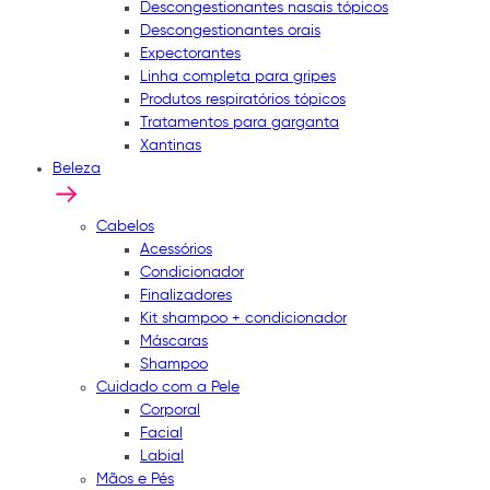
Descongestionantes nasais tópicos
Descongestionantes orais
Expectorantes
Linha completa para gripes
Produtos respiratórios tópicos
Tratamentos para garganta
Xantinas
Beleza
Cabelos
Acessórios
Condicionador
Finalizadores
Kit shampoo + condicionador
Máscaras
Shampoo
Cuidado com a Pele
Corporal
Facial
Labial
Mãos e Pés