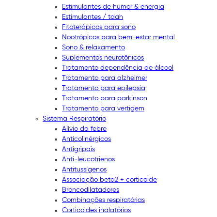
Estimulantes de humor & energia
Estimulantes / tdah
Fitoterápicos para sono
Nootrópicos para bem-estar mental
Sono & relaxamento
Suplementos neurotônicos
Tratamento dependência de álcool
Tratamento para alzheimer
Tratamento para epilepsia
Tratamento para parkinson
Tratamento para vertigem
Sistema Respiratório
Alívio da febre
Anticolinérgicos
Antigripais
Anti-leucotrienos
Antitussígenos
Associação beta2 + corticoide
Broncodilatadores
Combinações respiratórias
Corticoides inalatórios