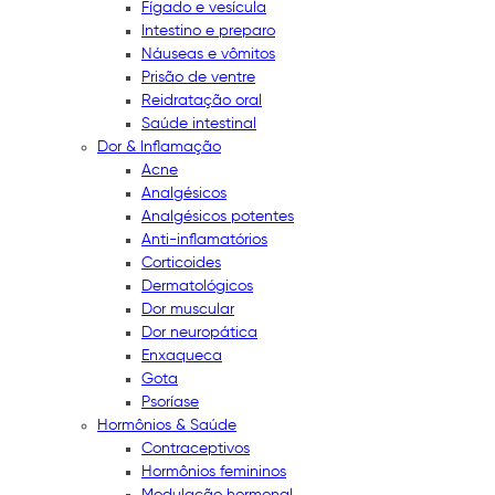
Fígado e vesícula
Intestino e preparo
Náuseas e vômitos
Prisão de ventre
Reidratação oral
Saúde intestinal
Dor & Inflamação
Acne
Analgésicos
Analgésicos potentes
Anti-inflamatórios
Corticoides
Dermatológicos
Dor muscular
Dor neuropática
Enxaqueca
Gota
Psoríase
Hormônios & Saúde
Contraceptivos
Hormônios femininos
Modulação hormonal