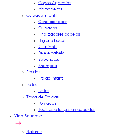
Copos / garrafas
Mamadeiras
Cuidado Infantil
Condicionador
Cuidados
Finalizadores cabelos
Higiene bucal
Kit infantil
Pele e cabelo
Sabonetes
Shampoo
Fraldas
Fralda infantil
Leites
Leites
Troca de Fraldas
Pomadas
Toalhas e lenços umedecidos
Vida Saudável
Naturais