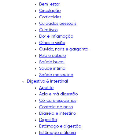
Bem-estar
Circulação
Corticoides
Cuidados pessoais
Curativos
Dor e inflamação
Olhos e visão
Ouvido, nariz e garganta
Pele e cabelo
Saúde bucal
Saúde íntima
Saúde masculina
Digestivo & Intestinal
Apetite
Azia e má digestão
Cólica e espasmos
Controle de peso
Diarreia e intestino
Digestão
Estômago e digestão
Estômago e úlcera