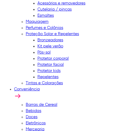
Acessórios e removedores
Cutelaria / pinças
Esmaltes
Maquiagem
Perfumes e Colônias
Proteção Solar e Repelentes
Bronzeadores
Kit pele verão
Pós-sol
Protetor corporal
Protetor facial
Protetor kids
Repelentes
Tintas e Colorações
Conveniência
Barras de Cereal
Bebidas
Doces
Eletrônicos
Mercearia