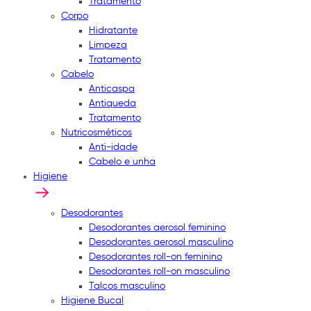
Tratamento
Corpo
Hidratante
Limpeza
Tratamento
Cabelo
Anticaspa
Antiqueda
Tratamento
Nutricosméticos
Anti-idade
Cabelo e unha
Higiene
Desodorantes
Desodorantes aerosol feminino
Desodorantes aerosol masculino
Desodorantes roll-on feminino
Desodorantes roll-on masculino
Talcos masculino
Higiene Bucal