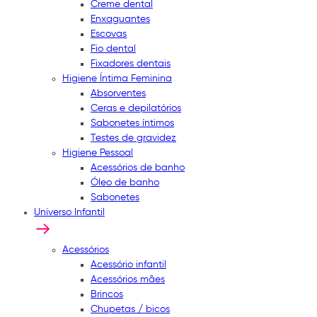
Creme dental
Enxaguantes
Escovas
Fio dental
Fixadores dentais
Higiene Íntima Feminina
Absorventes
Ceras e depilatórios
Sabonetes íntimos
Testes de gravidez
Higiene Pessoal
Acessórios de banho
Óleo de banho
Sabonetes
Universo Infantil
Acessórios
Acessório infantil
Acessórios mães
Brincos
Chupetas / bicos