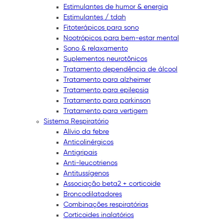
Estimulantes de humor & energia
Estimulantes / tdah
Fitoterápicos para sono
Nootrópicos para bem-estar mental
Sono & relaxamento
Suplementos neurotônicos
Tratamento dependência de álcool
Tratamento para alzheimer
Tratamento para epilepsia
Tratamento para parkinson
Tratamento para vertigem
Sistema Respiratório
Alívio da febre
Anticolinérgicos
Antigripais
Anti-leucotrienos
Antitussígenos
Associação beta2 + corticoide
Broncodilatadores
Combinações respiratórias
Corticoides inalatórios