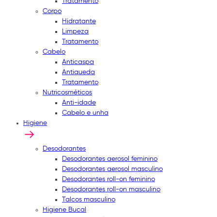
Tratamento
Corpo
Hidratante
Limpeza
Tratamento
Cabelo
Anticaspa
Antiqueda
Tratamento
Nutricosméticos
Anti-idade
Cabelo e unha
Higiene
Desodorantes
Desodorantes aerosol feminino
Desodorantes aerosol masculino
Desodorantes roll-on feminino
Desodorantes roll-on masculino
Talcos masculino
Higiene Bucal