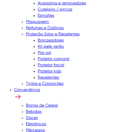
Acessórios e removedores
Cutelaria / pinças
Esmaltes
Maquiagem
Perfumes e Colônias
Proteção Solar e Repelentes
Bronzeadores
Kit pele verão
Pós-sol
Protetor corporal
Protetor facial
Protetor kids
Repelentes
Tintas e Colorações
Conveniência
Barras de Cereal
Bebidas
Doces
Eletrônicos
Mercearia