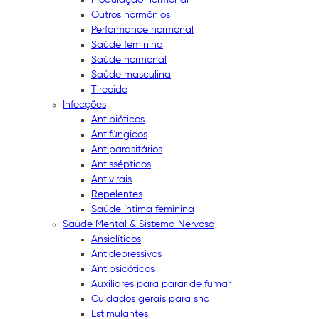
Outros hormônios
Performance hormonal
Saúde feminina
Saúde hormonal
Saúde masculina
Tireoide
Infecções
Antibióticos
Antifúngicos
Antiparasitários
Antissépticos
Antivirais
Repelentes
Saúde íntima feminina
Saúde Mental & Sistema Nervoso
Ansiolíticos
Antidepressivos
Antipsicóticos
Auxiliares para parar de fumar
Cuidados gerais para snc
Estimulantes