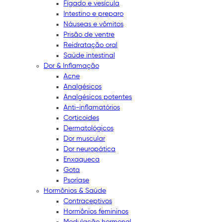
Fígado e vesícula
Intestino e preparo
Náuseas e vômitos
Prisão de ventre
Reidratação oral
Saúde intestinal
Dor & Inflamação
Acne
Analgésicos
Analgésicos potentes
Anti-inflamatórios
Corticoides
Dermatológicos
Dor muscular
Dor neuropática
Enxaqueca
Gota
Psoríase
Hormônios & Saúde
Contraceptivos
Hormônios femininos
Modulação hormonal