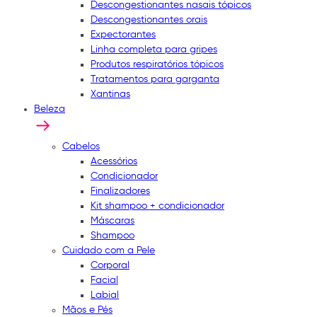
Descongestionantes nasais tópicos
Descongestionantes orais
Expectorantes
Linha completa para gripes
Produtos respiratórios tópicos
Tratamentos para garganta
Xantinas
Beleza
Cabelos
Acessórios
Condicionador
Finalizadores
Kit shampoo + condicionador
Máscaras
Shampoo
Cuidado com a Pele
Corporal
Facial
Labial
Mãos e Pés