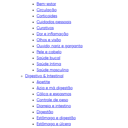
Bem-estar
Circulação
Corticoides
Cuidados pessoais
Curativos
Dor e inflamação
Olhos e visão
Ouvido, nariz e garganta
Pele e cabelo
Saúde bucal
Saúde íntima
Saúde masculina
Digestivo & Intestinal
Apetite
Azia e má digestão
Cólica e espasmos
Controle de peso
Diarreia e intestino
Digestão
Estômago e digestão
Estômago e úlcera