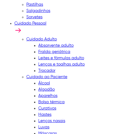
Pastilhas
Salgadinhos
Sorvetes
Cuidado Pessoal
Cuidado Adulto
Absorvente adulto
Fralda geriátrica
Leites e fórmulas adulto
Lenços e toalhas adulto
Trocador
Cuidado ao Paciente
Álcool
Algodão
Aparelhos
Bolsa térmica
Curativos
Hastes
Lenços nasais
Luvas
Máscaras