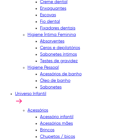
Creme dental
Enxaguantes
Escovas
Fio dental
Fixadores dentais
Higiene Íntima Feminina
Absorventes
Ceras e depilatórios
Sabonetes íntimos
Testes de gravidez
Higiene Pessoal
Acessórios de banho
Óleo de banho
Sabonetes
Universo Infantil
Acessórios
Acessório infantil
Acessórios mães
Brincos
Chupetas / bicos