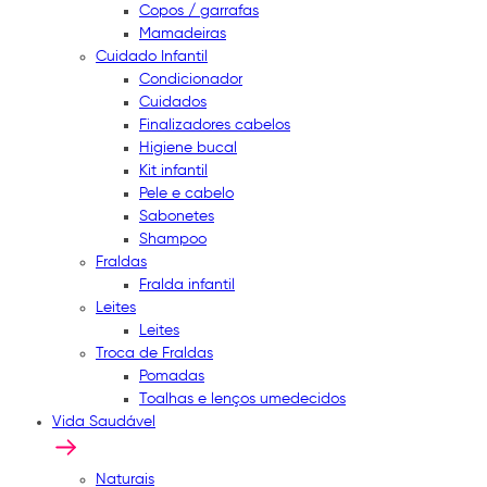
Copos / garrafas
Mamadeiras
Cuidado Infantil
Condicionador
Cuidados
Finalizadores cabelos
Higiene bucal
Kit infantil
Pele e cabelo
Sabonetes
Shampoo
Fraldas
Fralda infantil
Leites
Leites
Troca de Fraldas
Pomadas
Toalhas e lenços umedecidos
Vida Saudável
Naturais