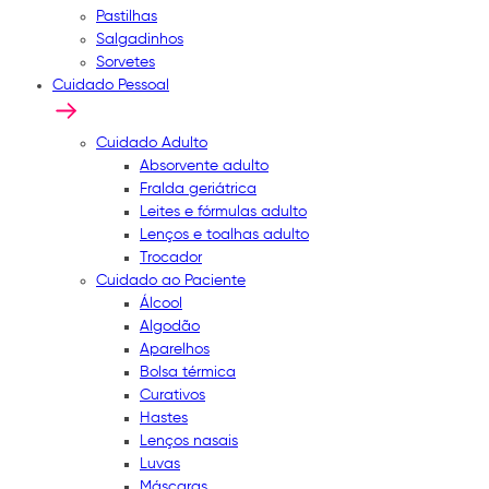
Pastilhas
Salgadinhos
Sorvetes
Cuidado Pessoal
Cuidado Adulto
Absorvente adulto
Fralda geriátrica
Leites e fórmulas adulto
Lenços e toalhas adulto
Trocador
Cuidado ao Paciente
Álcool
Algodão
Aparelhos
Bolsa térmica
Curativos
Hastes
Lenços nasais
Luvas
Máscaras