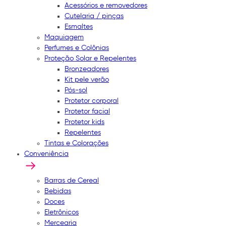
Acessórios e removedores
Cutelaria / pinças
Esmaltes
Maquiagem
Perfumes e Colônias
Proteção Solar e Repelentes
Bronzeadores
Kit pele verão
Pós-sol
Protetor corporal
Protetor facial
Protetor kids
Repelentes
Tintas e Colorações
Conveniência
Barras de Cereal
Bebidas
Doces
Eletrônicos
Mercearia