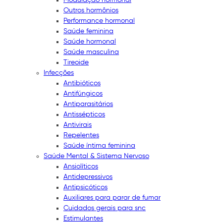
Outros hormônios
Performance hormonal
Saúde feminina
Saúde hormonal
Saúde masculina
Tireoide
Infecções
Antibióticos
Antifúngicos
Antiparasitários
Antissépticos
Antivirais
Repelentes
Saúde íntima feminina
Saúde Mental & Sistema Nervoso
Ansiolíticos
Antidepressivos
Antipsicóticos
Auxiliares para parar de fumar
Cuidados gerais para snc
Estimulantes