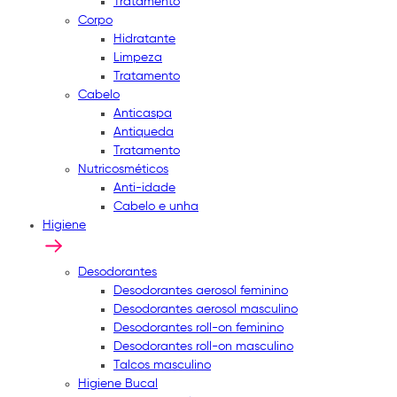
Tratamento
Corpo
Hidratante
Limpeza
Tratamento
Cabelo
Anticaspa
Antiqueda
Tratamento
Nutricosméticos
Anti-idade
Cabelo e unha
Higiene
Desodorantes
Desodorantes aerosol feminino
Desodorantes aerosol masculino
Desodorantes roll-on feminino
Desodorantes roll-on masculino
Talcos masculino
Higiene Bucal