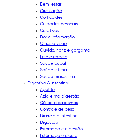
Bem-estar
Circulação
Corticoides
Cuidados pessoais
Curativos
Dor e inflamação
Olhos e visão
Ouvido, nariz e garganta
Pele e cabelo
Saúde bucal
Saúde íntima
Saúde masculina
Digestivo & Intestinal
Apetite
Azia e má digestão
Cólica e espasmos
Controle de peso
Diarreia e intestino
Digestão
Estômago e digestão
Estômago e úlcera