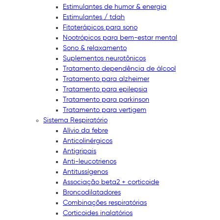
Estimulantes de humor & energia
Estimulantes / tdah
Fitoterápicos para sono
Nootrópicos para bem-estar mental
Sono & relaxamento
Suplementos neurotônicos
Tratamento dependência de álcool
Tratamento para alzheimer
Tratamento para epilepsia
Tratamento para parkinson
Tratamento para vertigem
Sistema Respiratório
Alívio da febre
Anticolinérgicos
Antigripais
Anti-leucotrienos
Antitussígenos
Associação beta2 + corticoide
Broncodilatadores
Combinações respiratórias
Corticoides inalatórios