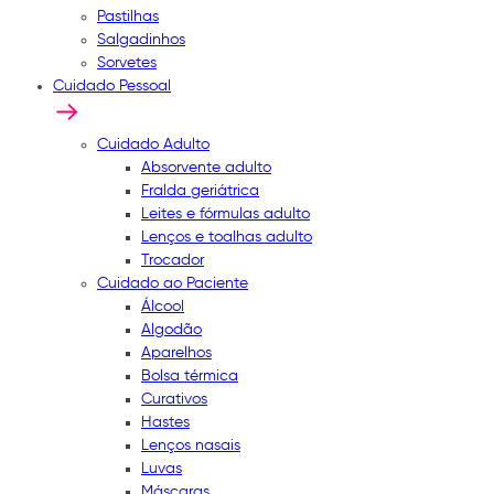
Pastilhas
Salgadinhos
Sorvetes
Cuidado Pessoal
Cuidado Adulto
Absorvente adulto
Fralda geriátrica
Leites e fórmulas adulto
Lenços e toalhas adulto
Trocador
Cuidado ao Paciente
Álcool
Algodão
Aparelhos
Bolsa térmica
Curativos
Hastes
Lenços nasais
Luvas
Máscaras