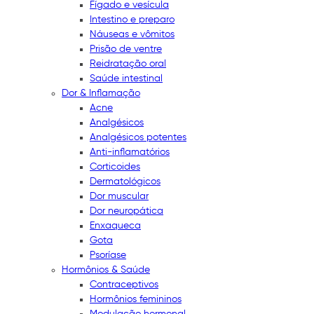
Fígado e vesícula
Intestino e preparo
Náuseas e vômitos
Prisão de ventre
Reidratação oral
Saúde intestinal
Dor & Inflamação
Acne
Analgésicos
Analgésicos potentes
Anti-inflamatórios
Corticoides
Dermatológicos
Dor muscular
Dor neuropática
Enxaqueca
Gota
Psoríase
Hormônios & Saúde
Contraceptivos
Hormônios femininos
Modulação hormonal