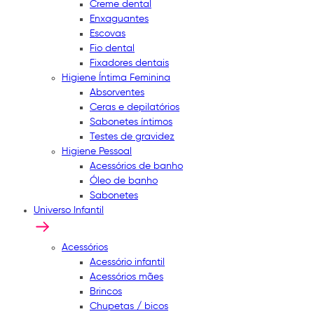
Creme dental
Enxaguantes
Escovas
Fio dental
Fixadores dentais
Higiene Íntima Feminina
Absorventes
Ceras e depilatórios
Sabonetes íntimos
Testes de gravidez
Higiene Pessoal
Acessórios de banho
Óleo de banho
Sabonetes
Universo Infantil
Acessórios
Acessório infantil
Acessórios mães
Brincos
Chupetas / bicos