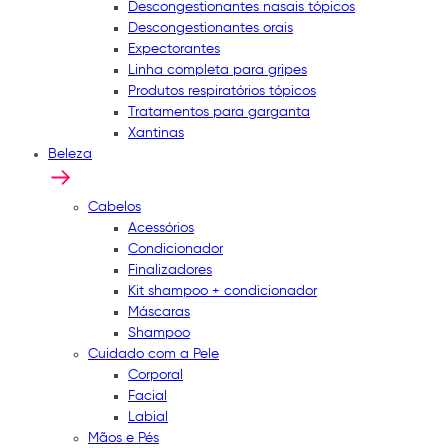
Descongestionantes nasais tópicos
Descongestionantes orais
Expectorantes
Linha completa para gripes
Produtos respiratórios tópicos
Tratamentos para garganta
Xantinas
Beleza
Cabelos
Acessórios
Condicionador
Finalizadores
Kit shampoo + condicionador
Máscaras
Shampoo
Cuidado com a Pele
Corporal
Facial
Labial
Mãos e Pés