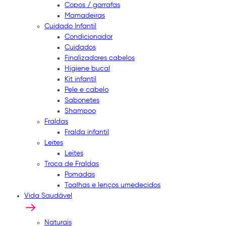
Copos / garrafas
Mamadeiras
Cuidado Infantil
Condicionador
Cuidados
Finalizadores cabelos
Higiene bucal
Kit infantil
Pele e cabelo
Sabonetes
Shampoo
Fraldas
Fralda infantil
Leites
Leites
Troca de Fraldas
Pomadas
Toalhas e lenços umedecidos
Vida Saudável
Naturais