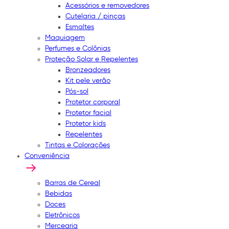
Acessórios e removedores
Cutelaria / pinças
Esmaltes
Maquiagem
Perfumes e Colônias
Proteção Solar e Repelentes
Bronzeadores
Kit pele verão
Pós-sol
Protetor corporal
Protetor facial
Protetor kids
Repelentes
Tintas e Colorações
Conveniência
Barras de Cereal
Bebidas
Doces
Eletrônicos
Mercearia