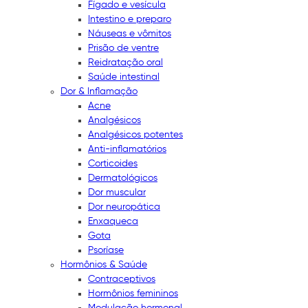
Fígado e vesícula
Intestino e preparo
Náuseas e vômitos
Prisão de ventre
Reidratação oral
Saúde intestinal
Dor & Inflamação
Acne
Analgésicos
Analgésicos potentes
Anti-inflamatórios
Corticoides
Dermatológicos
Dor muscular
Dor neuropática
Enxaqueca
Gota
Psoríase
Hormônios & Saúde
Contraceptivos
Hormônios femininos
Modulação hormonal