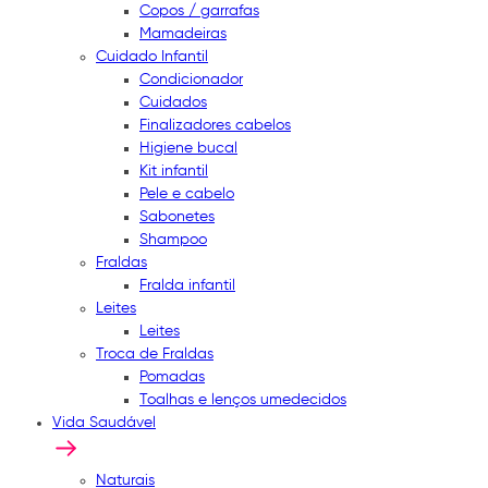
Copos / garrafas
Mamadeiras
Cuidado Infantil
Condicionador
Cuidados
Finalizadores cabelos
Higiene bucal
Kit infantil
Pele e cabelo
Sabonetes
Shampoo
Fraldas
Fralda infantil
Leites
Leites
Troca de Fraldas
Pomadas
Toalhas e lenços umedecidos
Vida Saudável
Naturais