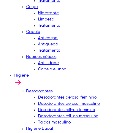
Tratamento
Corpo
Hidratante
Limpeza
Tratamento
Cabelo
Anticaspa
Antiqueda
Tratamento
Nutricosméticos
Anti-idade
Cabelo e unha
Higiene
Desodorantes
Desodorantes aerosol feminino
Desodorantes aerosol masculino
Desodorantes roll-on feminino
Desodorantes roll-on masculino
Talcos masculino
Higiene Bucal