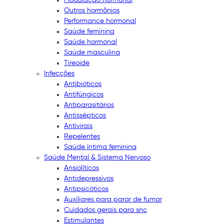
Outros hormônios
Performance hormonal
Saúde feminina
Saúde hormonal
Saúde masculina
Tireoide
Infecções
Antibióticos
Antifúngicos
Antiparasitários
Antissépticos
Antivirais
Repelentes
Saúde íntima feminina
Saúde Mental & Sistema Nervoso
Ansiolíticos
Antidepressivos
Antipsicóticos
Auxiliares para parar de fumar
Cuidados gerais para snc
Estimulantes