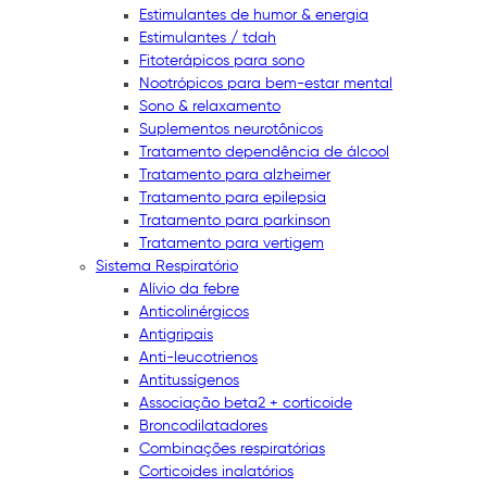
Estimulantes de humor & energia
Estimulantes / tdah
Fitoterápicos para sono
Nootrópicos para bem-estar mental
Sono & relaxamento
Suplementos neurotônicos
Tratamento dependência de álcool
Tratamento para alzheimer
Tratamento para epilepsia
Tratamento para parkinson
Tratamento para vertigem
Sistema Respiratório
Alívio da febre
Anticolinérgicos
Antigripais
Anti-leucotrienos
Antitussígenos
Associação beta2 + corticoide
Broncodilatadores
Combinações respiratórias
Corticoides inalatórios