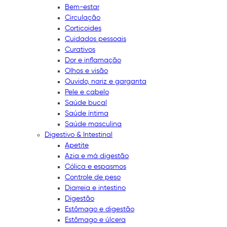
Bem-estar
Circulação
Corticoides
Cuidados pessoais
Curativos
Dor e inflamação
Olhos e visão
Ouvido, nariz e garganta
Pele e cabelo
Saúde bucal
Saúde íntima
Saúde masculina
Digestivo & Intestinal
Apetite
Azia e má digestão
Cólica e espasmos
Controle de peso
Diarreia e intestino
Digestão
Estômago e digestão
Estômago e úlcera