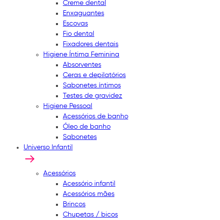
Creme dental
Enxaguantes
Escovas
Fio dental
Fixadores dentais
Higiene Íntima Feminina
Absorventes
Ceras e depilatórios
Sabonetes íntimos
Testes de gravidez
Higiene Pessoal
Acessórios de banho
Óleo de banho
Sabonetes
Universo Infantil
Acessórios
Acessório infantil
Acessórios mães
Brincos
Chupetas / bicos