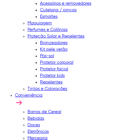
Acessórios e removedores
Cutelaria / pinças
Esmaltes
Maquiagem
Perfumes e Colônias
Proteção Solar e Repelentes
Bronzeadores
Kit pele verão
Pós-sol
Protetor corporal
Protetor facial
Protetor kids
Repelentes
Tintas e Colorações
Conveniência
Barras de Cereal
Bebidas
Doces
Eletrônicos
Mercearia