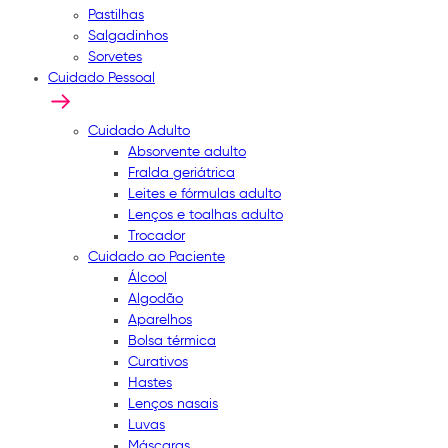
Pastilhas
Salgadinhos
Sorvetes
Cuidado Pessoal
Cuidado Adulto
Absorvente adulto
Fralda geriátrica
Leites e fórmulas adulto
Lenços e toalhas adulto
Trocador
Cuidado ao Paciente
Álcool
Algodão
Aparelhos
Bolsa térmica
Curativos
Hastes
Lenços nasais
Luvas
Máscaras