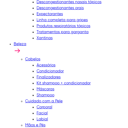
Descongestionantes nasais tópicos
Descongestionantes orais
Expectorantes
Linha completa para gripes
Produtos respiratórios tópicos
Tratamentos para garganta
Xantinas
Beleza
Cabelos
Acessórios
Condicionador
Finalizadores
Kit shampoo + condicionador
Máscaras
Shampoo
Cuidado com a Pele
Corporal
Facial
Labial
Mãos e Pés