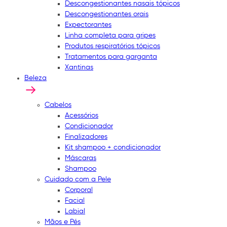
Descongestionantes nasais tópicos
Descongestionantes orais
Expectorantes
Linha completa para gripes
Produtos respiratórios tópicos
Tratamentos para garganta
Xantinas
Beleza
Cabelos
Acessórios
Condicionador
Finalizadores
Kit shampoo + condicionador
Máscaras
Shampoo
Cuidado com a Pele
Corporal
Facial
Labial
Mãos e Pés