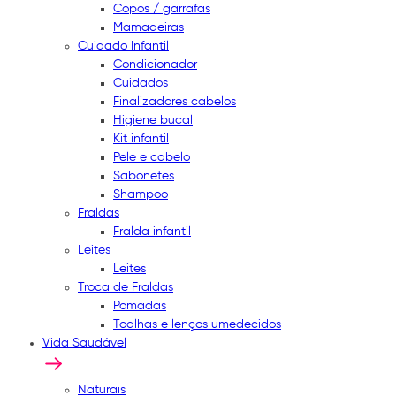
Copos / garrafas
Mamadeiras
Cuidado Infantil
Condicionador
Cuidados
Finalizadores cabelos
Higiene bucal
Kit infantil
Pele e cabelo
Sabonetes
Shampoo
Fraldas
Fralda infantil
Leites
Leites
Troca de Fraldas
Pomadas
Toalhas e lenços umedecidos
Vida Saudável
Naturais