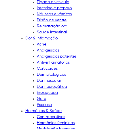
Fígado e vesícula
Intestino e preparo
Náuseas e vômitos
Prisão de ventre
Reidratação oral
Saúde intestinal
Dor & Inflamação
Acne
Analgésicos
Analgésicos potentes
Anti-inflamatórios
Corticoides
Dermatológicos
Dor muscular
Dor neuropática
Enxaqueca
Gota
Psoríase
Hormônios & Saúde
Contraceptivos
Hormônios femininos
Modulação hormonal