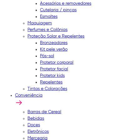
Acessórios e removedores
Cutelaria / pinças
Esmaltes
Maquiagem
Perfumes e Colônias
Proteção Solar e Repelentes
Bronzeadores
Kit pele verão
Pós-sol
Protetor corporal
Protetor facial
Protetor kids
Repelentes
Tintas e Colorações
Conveniência
Barras de Cereal
Bebidas
Doces
Eletrônicos
Mercearia