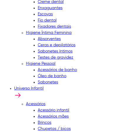
Creme dental
Enxaguantes
Escovas
Fio dental
Fixadores dentais
Higiene Íntima Feminina
Absorventes
Ceras e depilatórios
Sabonetes íntimos
Testes de gravidez
Higiene Pessoal
Acessórios de banho
Óleo de banho
Sabonetes
Universo Infantil
Acessórios
Acessório infantil
Acessórios mães
Brincos
Chupetas / bicos