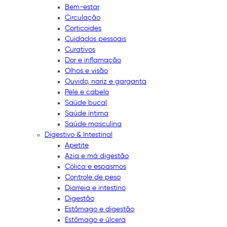
Bem-estar
Circulação
Corticoides
Cuidados pessoais
Curativos
Dor e inflamação
Olhos e visão
Ouvido, nariz e garganta
Pele e cabelo
Saúde bucal
Saúde íntima
Saúde masculina
Digestivo & Intestinal
Apetite
Azia e má digestão
Cólica e espasmos
Controle de peso
Diarreia e intestino
Digestão
Estômago e digestão
Estômago e úlcera