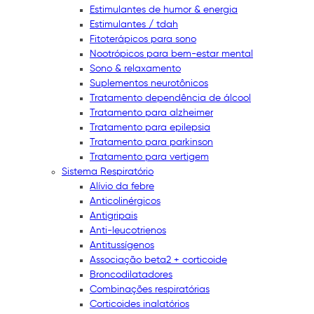
Estimulantes de humor & energia
Estimulantes / tdah
Fitoterápicos para sono
Nootrópicos para bem-estar mental
Sono & relaxamento
Suplementos neurotônicos
Tratamento dependência de álcool
Tratamento para alzheimer
Tratamento para epilepsia
Tratamento para parkinson
Tratamento para vertigem
Sistema Respiratório
Alívio da febre
Anticolinérgicos
Antigripais
Anti-leucotrienos
Antitussígenos
Associação beta2 + corticoide
Broncodilatadores
Combinações respiratórias
Corticoides inalatórios