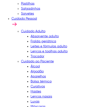
Pastilhas
Salgadinhos
Sorvetes
Cuidado Pessoal
Cuidado Adulto
Absorvente adulto
Fralda geriátrica
Leites e fórmulas adulto
Lenços e toalhas adulto
Trocador
Cuidado ao Paciente
Álcool
Algodão
Aparelhos
Bolsa térmica
Curativos
Hastes
Lenços nasais
Luvas
Máscaras