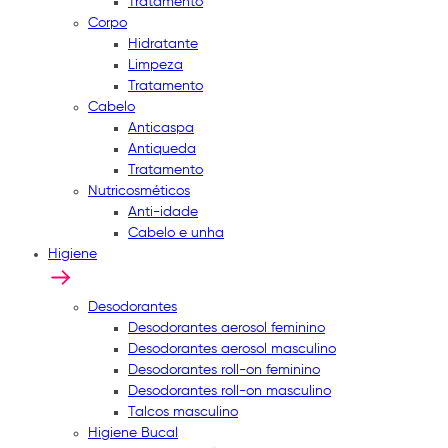
Tratamento
Corpo
Hidratante
Limpeza
Tratamento
Cabelo
Anticaspa
Antiqueda
Tratamento
Nutricosméticos
Anti-idade
Cabelo e unha
Higiene
Desodorantes
Desodorantes aerosol feminino
Desodorantes aerosol masculino
Desodorantes roll-on feminino
Desodorantes roll-on masculino
Talcos masculino
Higiene Bucal