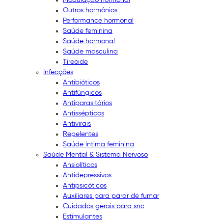
Outros hormônios
Performance hormonal
Saúde feminina
Saúde hormonal
Saúde masculina
Tireoide
Infecções
Antibióticos
Antifúngicos
Antiparasitários
Antissépticos
Antivirais
Repelentes
Saúde íntima feminina
Saúde Mental & Sistema Nervoso
Ansiolíticos
Antidepressivos
Antipsicóticos
Auxiliares para parar de fumar
Cuidados gerais para snc
Estimulantes