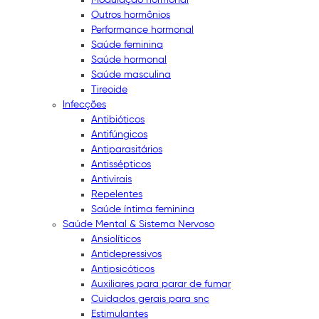
Outros hormônios
Performance hormonal
Saúde feminina
Saúde hormonal
Saúde masculina
Tireoide
Infecções
Antibióticos
Antifúngicos
Antiparasitários
Antissépticos
Antivirais
Repelentes
Saúde íntima feminina
Saúde Mental & Sistema Nervoso
Ansiolíticos
Antidepressivos
Antipsicóticos
Auxiliares para parar de fumar
Cuidados gerais para snc
Estimulantes