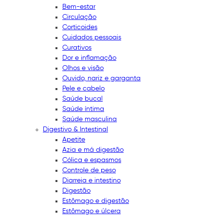
Bem-estar
Circulação
Corticoides
Cuidados pessoais
Curativos
Dor e inflamação
Olhos e visão
Ouvido, nariz e garganta
Pele e cabelo
Saúde bucal
Saúde íntima
Saúde masculina
Digestivo & Intestinal
Apetite
Azia e má digestão
Cólica e espasmos
Controle de peso
Diarreia e intestino
Digestão
Estômago e digestão
Estômago e úlcera