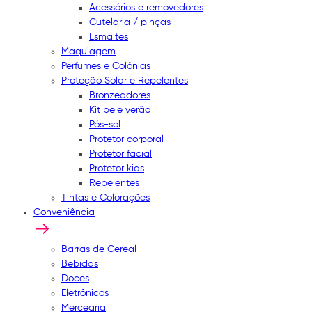
Acessórios e removedores
Cutelaria / pinças
Esmaltes
Maquiagem
Perfumes e Colônias
Proteção Solar e Repelentes
Bronzeadores
Kit pele verão
Pós-sol
Protetor corporal
Protetor facial
Protetor kids
Repelentes
Tintas e Colorações
Conveniência
Barras de Cereal
Bebidas
Doces
Eletrônicos
Mercearia