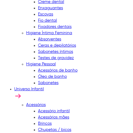
Creme dental
Enxaguantes
Escovas
Fio dental
Fixadores dentais
Higiene Íntima Feminina
Absorventes
Ceras e depilatórios
Sabonetes íntimos
Testes de gravidez
Higiene Pessoal
Acessórios de banho
Óleo de banho
Sabonetes
Universo Infantil
Acessórios
Acessório infantil
Acessórios mães
Brincos
Chupetas / bicos