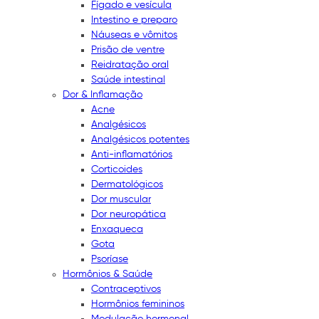
Fígado e vesícula
Intestino e preparo
Náuseas e vômitos
Prisão de ventre
Reidratação oral
Saúde intestinal
Dor & Inflamação
Acne
Analgésicos
Analgésicos potentes
Anti-inflamatórios
Corticoides
Dermatológicos
Dor muscular
Dor neuropática
Enxaqueca
Gota
Psoríase
Hormônios & Saúde
Contraceptivos
Hormônios femininos
Modulação hormonal