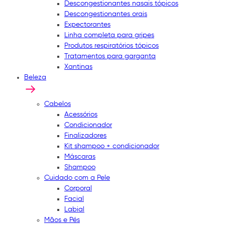
Descongestionantes nasais tópicos
Descongestionantes orais
Expectorantes
Linha completa para gripes
Produtos respiratórios tópicos
Tratamentos para garganta
Xantinas
Beleza
Cabelos
Acessórios
Condicionador
Finalizadores
Kit shampoo + condicionador
Máscaras
Shampoo
Cuidado com a Pele
Corporal
Facial
Labial
Mãos e Pés