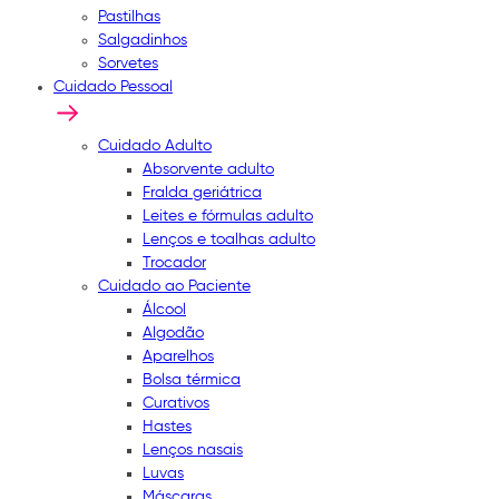
Pastilhas
Salgadinhos
Sorvetes
Cuidado Pessoal
Cuidado Adulto
Absorvente adulto
Fralda geriátrica
Leites e fórmulas adulto
Lenços e toalhas adulto
Trocador
Cuidado ao Paciente
Álcool
Algodão
Aparelhos
Bolsa térmica
Curativos
Hastes
Lenços nasais
Luvas
Máscaras