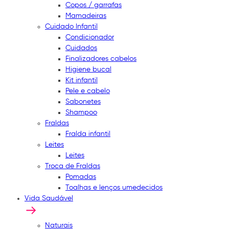
Copos / garrafas
Mamadeiras
Cuidado Infantil
Condicionador
Cuidados
Finalizadores cabelos
Higiene bucal
Kit infantil
Pele e cabelo
Sabonetes
Shampoo
Fraldas
Fralda infantil
Leites
Leites
Troca de Fraldas
Pomadas
Toalhas e lenços umedecidos
Vida Saudável
Naturais