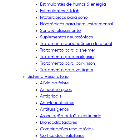
Estimulantes de humor & energia
Estimulantes / tdah
Fitoterápicos para sono
Nootrópicos para bem-estar mental
Sono & relaxamento
Suplementos neurotônicos
Tratamento dependência de álcool
Tratamento para alzheimer
Tratamento para epilepsia
Tratamento para parkinson
Tratamento para vertigem
Sistema Respiratório
Alívio da febre
Anticolinérgicos
Antigripais
Anti-leucotrienos
Antitussígenos
Associação beta2 + corticoide
Broncodilatadores
Combinações respiratórias
Corticoides inalatórios