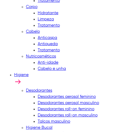
Tratamento
Corpo
Hidratante
Limpeza
Tratamento
Cabelo
Anticaspa
Antiqueda
Tratamento
Nutricosméticos
Anti-idade
Cabelo e unha
Higiene
Desodorantes
Desodorantes aerosol feminino
Desodorantes aerosol masculino
Desodorantes roll-on feminino
Desodorantes roll-on masculino
Talcos masculino
Higiene Bucal