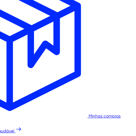
Minhas compras
audável