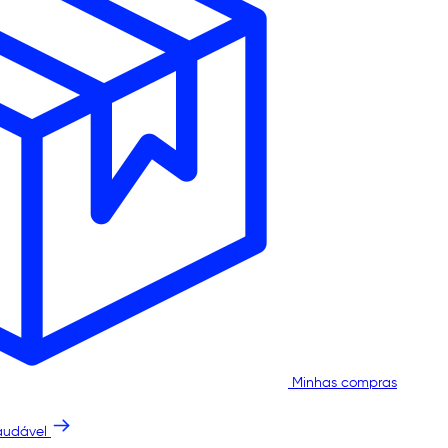
Minhas compras
audável