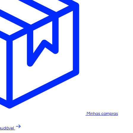
Minhas compras
audável