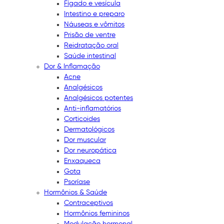
Fígado e vesícula
Intestino e preparo
Náuseas e vômitos
Prisão de ventre
Reidratação oral
Saúde intestinal
Dor & Inflamação
Acne
Analgésicos
Analgésicos potentes
Anti-inflamatórios
Corticoides
Dermatológicos
Dor muscular
Dor neuropática
Enxaqueca
Gota
Psoríase
Hormônios & Saúde
Contraceptivos
Hormônios femininos
Modulação hormonal