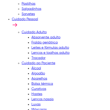
Pastilhas
Salgadinhos
Sorvetes
Cuidado Pessoal
Cuidado Adulto
Absorvente adulto
Fralda geriátrica
Leites e fórmulas adulto
Lenços e toalhas adulto
Trocador
Cuidado ao Paciente
Álcool
Algodão
Aparelhos
Bolsa térmica
Curativos
Hastes
Lenços nasais
Luvas
Máscaras