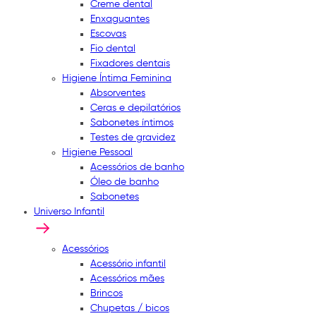
Creme dental
Enxaguantes
Escovas
Fio dental
Fixadores dentais
Higiene Íntima Feminina
Absorventes
Ceras e depilatórios
Sabonetes íntimos
Testes de gravidez
Higiene Pessoal
Acessórios de banho
Óleo de banho
Sabonetes
Universo Infantil
Acessórios
Acessório infantil
Acessórios mães
Brincos
Chupetas / bicos