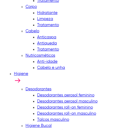
Tratamento
Corpo
Hidratante
Limpeza
Tratamento
Cabelo
Anticaspa
Antiqueda
Tratamento
Nutricosméticos
Anti-idade
Cabelo e unha
Higiene
Desodorantes
Desodorantes aerosol feminino
Desodorantes aerosol masculino
Desodorantes roll-on feminino
Desodorantes roll-on masculino
Talcos masculino
Higiene Bucal