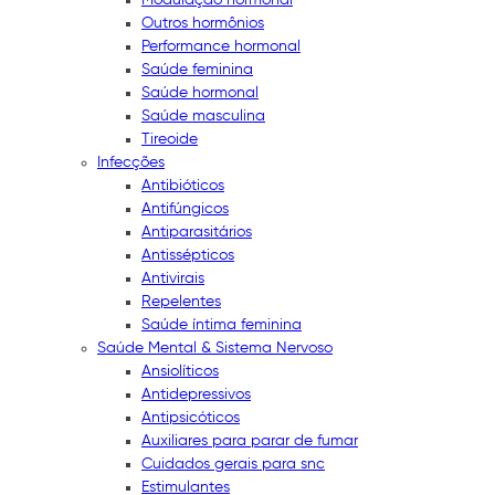
Outros hormônios
Performance hormonal
Saúde feminina
Saúde hormonal
Saúde masculina
Tireoide
Infecções
Antibióticos
Antifúngicos
Antiparasitários
Antissépticos
Antivirais
Repelentes
Saúde íntima feminina
Saúde Mental & Sistema Nervoso
Ansiolíticos
Antidepressivos
Antipsicóticos
Auxiliares para parar de fumar
Cuidados gerais para snc
Estimulantes