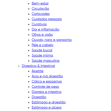
Bem-estar
Circulação
Corticoides
Cuidados pessoais
Curativos
Dor e inflamação
Olhos e visão
Ouvido, nariz e garganta
Pele e cabelo
Saúde bucal
Saúde íntima
Saúde masculina
Digestivo & Intestinal
Apetite
Azia e má digestão
Cólica e espasmos
Controle de peso
Diarreia e intestino
Digestão
Estômago e digestão
Estômago e úlcera