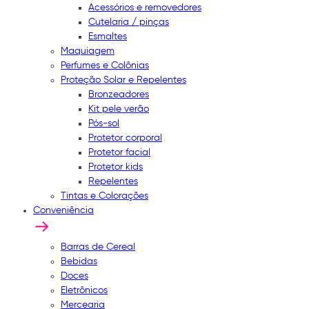
Acessórios e removedores
Cutelaria / pinças
Esmaltes
Maquiagem
Perfumes e Colônias
Proteção Solar e Repelentes
Bronzeadores
Kit pele verão
Pós-sol
Protetor corporal
Protetor facial
Protetor kids
Repelentes
Tintas e Colorações
Conveniência
Barras de Cereal
Bebidas
Doces
Eletrônicos
Mercearia