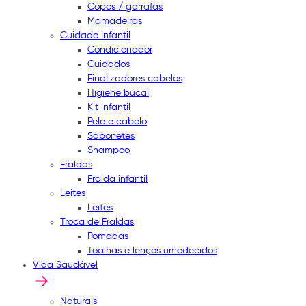
Copos / garrafas
Mamadeiras
Cuidado Infantil
Condicionador
Cuidados
Finalizadores cabelos
Higiene bucal
Kit infantil
Pele e cabelo
Sabonetes
Shampoo
Fraldas
Fralda infantil
Leites
Leites
Troca de Fraldas
Pomadas
Toalhas e lenços umedecidos
Vida Saudável
Naturais