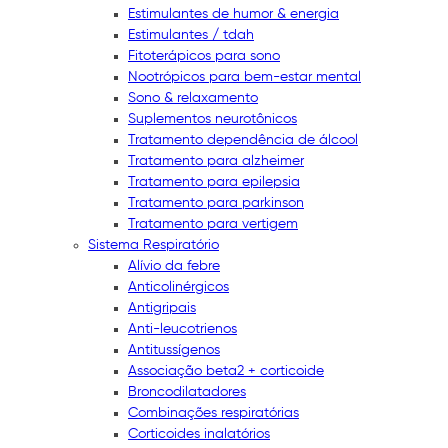
Estimulantes de humor & energia
Estimulantes / tdah
Fitoterápicos para sono
Nootrópicos para bem-estar mental
Sono & relaxamento
Suplementos neurotônicos
Tratamento dependência de álcool
Tratamento para alzheimer
Tratamento para epilepsia
Tratamento para parkinson
Tratamento para vertigem
Sistema Respiratório
Alívio da febre
Anticolinérgicos
Antigripais
Anti-leucotrienos
Antitussígenos
Associação beta2 + corticoide
Broncodilatadores
Combinações respiratórias
Corticoides inalatórios