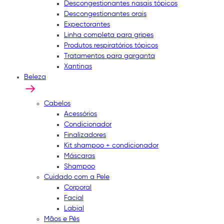
Descongestionantes nasais tópicos
Descongestionantes orais
Expectorantes
Linha completa para gripes
Produtos respiratórios tópicos
Tratamentos para garganta
Xantinas
Beleza
Cabelos
Acessórios
Condicionador
Finalizadores
Kit shampoo + condicionador
Máscaras
Shampoo
Cuidado com a Pele
Corporal
Facial
Labial
Mãos e Pés