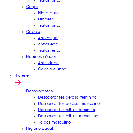
Tratamento
Corpo
Hidratante
Limpeza
Tratamento
Cabelo
Anticaspa
Antiqueda
Tratamento
Nutricosméticos
Anti-idade
Cabelo e unha
Higiene
Desodorantes
Desodorantes aerosol feminino
Desodorantes aerosol masculino
Desodorantes roll-on feminino
Desodorantes roll-on masculino
Talcos masculino
Higiene Bucal