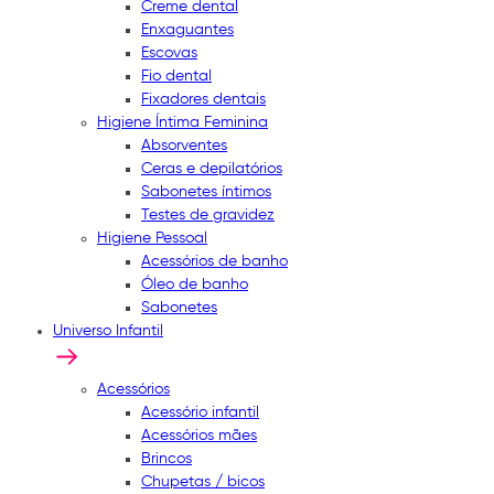
Creme dental
Enxaguantes
Escovas
Fio dental
Fixadores dentais
Higiene Íntima Feminina
Absorventes
Ceras e depilatórios
Sabonetes íntimos
Testes de gravidez
Higiene Pessoal
Acessórios de banho
Óleo de banho
Sabonetes
Universo Infantil
Acessórios
Acessório infantil
Acessórios mães
Brincos
Chupetas / bicos