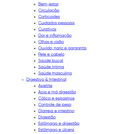
Bem-estar
Circulação
Corticoides
Cuidados pessoais
Curativos
Dor e inflamação
Olhos e visão
Ouvido, nariz e garganta
Pele e cabelo
Saúde bucal
Saúde íntima
Saúde masculina
Digestivo & Intestinal
Apetite
Azia e má digestão
Cólica e espasmos
Controle de peso
Diarreia e intestino
Digestão
Estômago e digestão
Estômago e úlcera