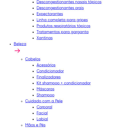
Descongestionantes nasais tópicos
Descongestionantes orais
Expectorantes
Linha completa para gripes
Produtos respiratórios tópicos
Tratamentos para garganta
Xantinas
Beleza
Cabelos
Acessórios
Condicionador
Finalizadores
Kit shampoo + condicionador
Máscaras
Shampoo
Cuidado com a Pele
Corporal
Facial
Labial
Mãos e Pés