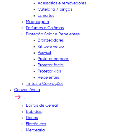
Acessórios e removedores
Cutelaria / pinças
Esmaltes
Maquiagem
Perfumes e Colônias
Proteção Solar e Repelentes
Bronzeadores
Kit pele verão
Pós-sol
Protetor corporal
Protetor facial
Protetor kids
Repelentes
Tintas e Colorações
Conveniência
Barras de Cereal
Bebidas
Doces
Eletrônicos
Mercearia