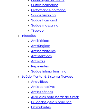
Outros hormônios
Performance hormonal
Saúde feminina
Saúde hormonal
Saúde masculina
Tireoide
Infecções
Antibióticos
Antifúngicos
Antiparasitários
Antissépticos
Antivirais
Repelentes
Saúde íntima feminina
Saúde Mental & Sistema Nervoso
Ansiolíticos
Antidepressivos
Antipsicóticos
Auxiliares para parar de fumar
Cuidados gerais para snc
Estimulantes