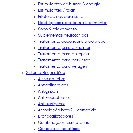
Estimulantes de humor & energia
Estimulantes / tdah
Fitoterápicos para sono
Nootrópicos para bem-estar mental
Sono & relaxamento
Suplementos neurotônicos
Tratamento dependência de álcool
Tratamento para alzheimer
Tratamento para epilepsia
Tratamento para parkinson
Tratamento para vertigem
Sistema Respiratório
Alívio da febre
Anticolinérgicos
Antigripais
Anti-leucotrienos
Antitussígenos
Associação beta2 + corticoide
Broncodilatadores
Combinações respiratórias
Corticoides inalatórios