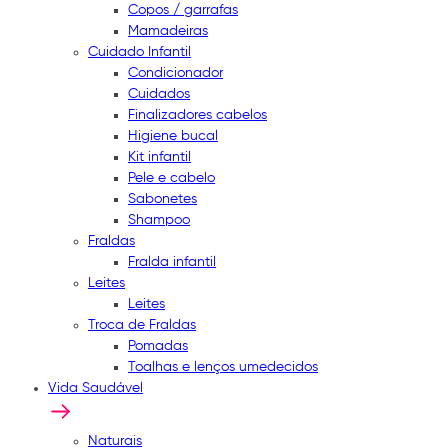
Copos / garrafas
Mamadeiras
Cuidado Infantil
Condicionador
Cuidados
Finalizadores cabelos
Higiene bucal
Kit infantil
Pele e cabelo
Sabonetes
Shampoo
Fraldas
Fralda infantil
Leites
Leites
Troca de Fraldas
Pomadas
Toalhas e lenços umedecidos
Vida Saudável
Naturais