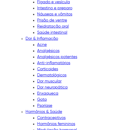
Fígado e vesícula
Intestino e preparo
Náuseas e vômitos
Prisão de ventre
Reidratação oral
Saúde intestinal
Dor & Inflamação
Acne
Analgésicos
Analgésicos potentes
Anti-inflamatórios
Corticoides
Dermatológicos
Dor muscular
Dor neuropática
Enxaqueca
Gota
Psoríase
Hormônios & Saúde
Contraceptivos
Hormônios femininos
Modulação hormonal