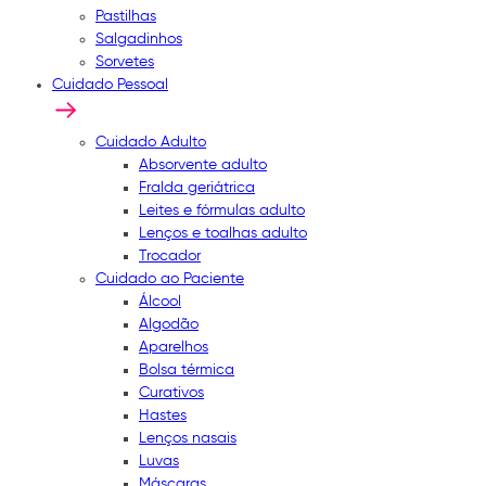
Pastilhas
Salgadinhos
Sorvetes
Cuidado Pessoal
Cuidado Adulto
Absorvente adulto
Fralda geriátrica
Leites e fórmulas adulto
Lenços e toalhas adulto
Trocador
Cuidado ao Paciente
Álcool
Algodão
Aparelhos
Bolsa térmica
Curativos
Hastes
Lenços nasais
Luvas
Máscaras