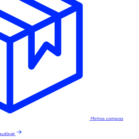
Minhas compras
audável