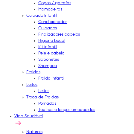
Copos / garrafas
Mamadeiras
Cuidado Infantil
Condicionador
Cuidados
Finalizadores cabelos
Higiene bucal
Kit infantil
Pele e cabelo
Sabonetes
Shampoo
Fraldas
Fralda infantil
Leites
Leites
Troca de Fraldas
Pomadas
Toalhas e lenços umedecidos
Vida Saudável
Naturais