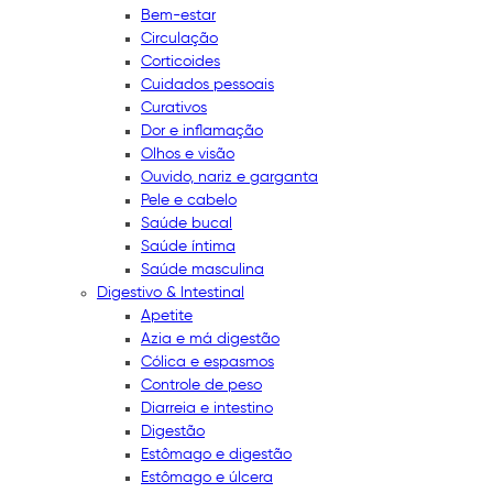
Bem-estar
Circulação
Corticoides
Cuidados pessoais
Curativos
Dor e inflamação
Olhos e visão
Ouvido, nariz e garganta
Pele e cabelo
Saúde bucal
Saúde íntima
Saúde masculina
Digestivo & Intestinal
Apetite
Azia e má digestão
Cólica e espasmos
Controle de peso
Diarreia e intestino
Digestão
Estômago e digestão
Estômago e úlcera