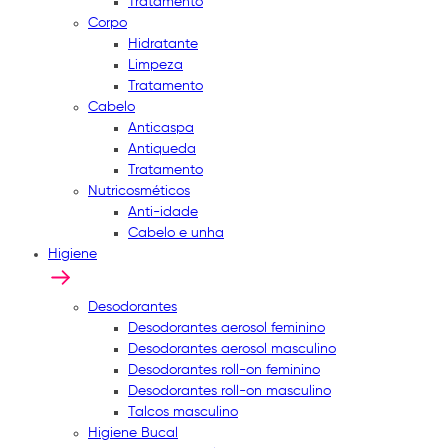
Tratamento
Corpo
Hidratante
Limpeza
Tratamento
Cabelo
Anticaspa
Antiqueda
Tratamento
Nutricosméticos
Anti-idade
Cabelo e unha
Higiene
Desodorantes
Desodorantes aerosol feminino
Desodorantes aerosol masculino
Desodorantes roll-on feminino
Desodorantes roll-on masculino
Talcos masculino
Higiene Bucal