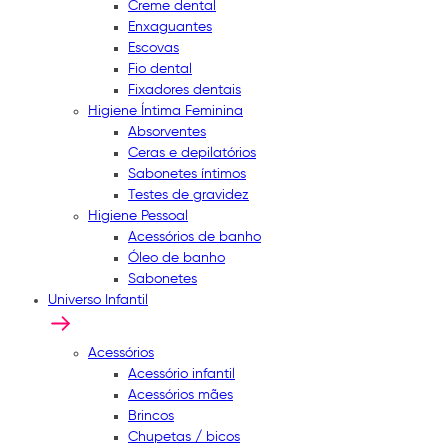
Creme dental
Enxaguantes
Escovas
Fio dental
Fixadores dentais
Higiene Íntima Feminina
Absorventes
Ceras e depilatórios
Sabonetes íntimos
Testes de gravidez
Higiene Pessoal
Acessórios de banho
Óleo de banho
Sabonetes
Universo Infantil
Acessórios
Acessório infantil
Acessórios mães
Brincos
Chupetas / bicos