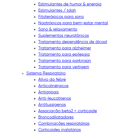
Estimulantes de humor & energia
Estimulantes / tdah
Fitoterápicos para sono
Nootrópicos para bem-estar mental
Sono & relaxamento
Suplementos neurotônicos
Tratamento dependência de álcool
Tratamento para alzheimer
Tratamento para epilepsia
Tratamento para parkinson
Tratamento para vertigem
Sistema Respiratório
Alívio da febre
Anticolinérgicos
Antigripais
Anti-leucotrienos
Antitussígenos
Associação beta2 + corticoide
Broncodilatadores
Combinações respiratórias
Corticoides inalatórios