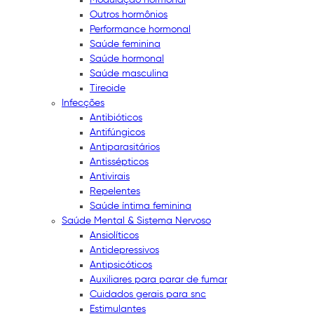
Outros hormônios
Performance hormonal
Saúde feminina
Saúde hormonal
Saúde masculina
Tireoide
Infecções
Antibióticos
Antifúngicos
Antiparasitários
Antissépticos
Antivirais
Repelentes
Saúde íntima feminina
Saúde Mental & Sistema Nervoso
Ansiolíticos
Antidepressivos
Antipsicóticos
Auxiliares para parar de fumar
Cuidados gerais para snc
Estimulantes