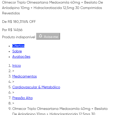
Olmecor Triplo Olmesartana Medoxomila 40mg + Besilato De
Anlodipino 10mg + Hidroclorotiazida 12,5mg 30 Comprimidos
Revestidos
De R$ 180,31
16% OFF
Por R$ 149,66
Avise-me
Produto indisponível
Ofertas
Sobre
Avaliações
Início
>
Medicamentos
>
Cardiovascular & Metabólico
>
Pressão Alta
>
Olmecor Triplo Olmesartana Medoxomila 40mg + Besilato
De Anlodipino 10mg + Hidroclorotiazida 12,5mg 30