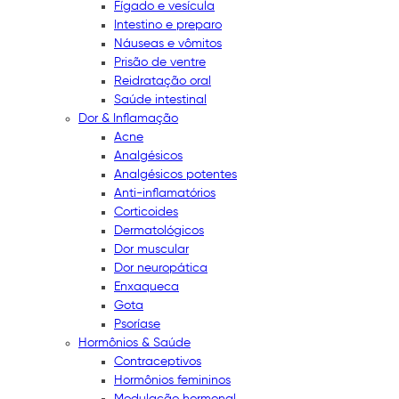
Fígado e vesícula
Intestino e preparo
Náuseas e vômitos
Prisão de ventre
Reidratação oral
Saúde intestinal
Dor & Inflamação
Acne
Analgésicos
Analgésicos potentes
Anti-inflamatórios
Corticoides
Dermatológicos
Dor muscular
Dor neuropática
Enxaqueca
Gota
Psoríase
Hormônios & Saúde
Contraceptivos
Hormônios femininos
Modulação hormonal