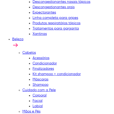
Descongestionantes nasais tópicos
Descongestionantes orais
Expectorantes
Linha completa para gripes
Produtos respiratórios tópicos
Tratamentos para garganta
Xantinas
Beleza
Cabelos
Acessórios
Condicionador
Finalizadores
Kit shampoo + condicionador
Máscaras
Shampoo
Cuidado com a Pele
Corporal
Facial
Labial
Mãos e Pés