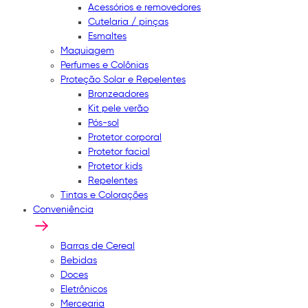
Acessórios e removedores
Cutelaria / pinças
Esmaltes
Maquiagem
Perfumes e Colônias
Proteção Solar e Repelentes
Bronzeadores
Kit pele verão
Pós-sol
Protetor corporal
Protetor facial
Protetor kids
Repelentes
Tintas e Colorações
Conveniência
Barras de Cereal
Bebidas
Doces
Eletrônicos
Mercearia