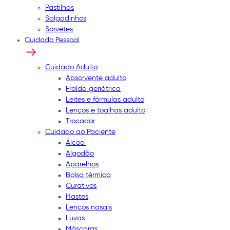
Pastilhas
Salgadinhos
Sorvetes
Cuidado Pessoal
Cuidado Adulto
Absorvente adulto
Fralda geriátrica
Leites e fórmulas adulto
Lenços e toalhas adulto
Trocador
Cuidado ao Paciente
Álcool
Algodão
Aparelhos
Bolsa térmica
Curativos
Hastes
Lenços nasais
Luvas
Máscaras