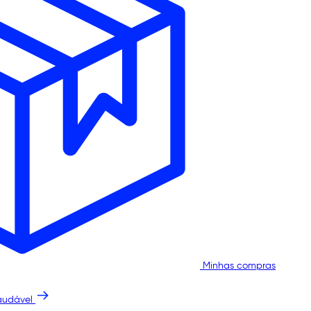
Minhas compras
audável