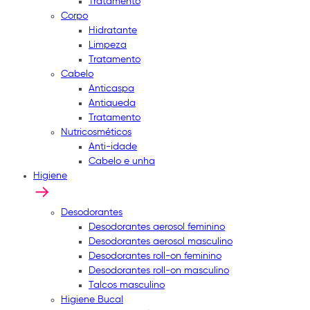
Tratamento
Corpo
Hidratante
Limpeza
Tratamento
Cabelo
Anticaspa
Antiqueda
Tratamento
Nutricosméticos
Anti-idade
Cabelo e unha
Higiene
Desodorantes
Desodorantes aerosol feminino
Desodorantes aerosol masculino
Desodorantes roll-on feminino
Desodorantes roll-on masculino
Talcos masculino
Higiene Bucal