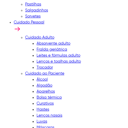
Pastilhas
Salgadinhos
Sorvetes
Cuidado Pessoal
Cuidado Adulto
Absorvente adulto
Fralda geriátrica
Leites e fórmulas adulto
Lenços e toalhas adulto
Trocador
Cuidado ao Paciente
Álcool
Algodão
Aparelhos
Bolsa térmica
Curativos
Hastes
Lenços nasais
Luvas
Máscaras