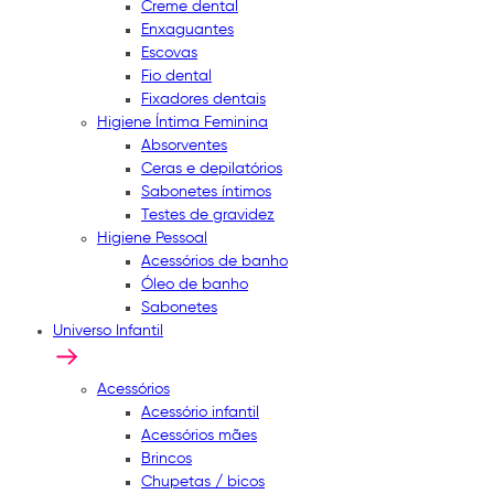
Creme dental
Enxaguantes
Escovas
Fio dental
Fixadores dentais
Higiene Íntima Feminina
Absorventes
Ceras e depilatórios
Sabonetes íntimos
Testes de gravidez
Higiene Pessoal
Acessórios de banho
Óleo de banho
Sabonetes
Universo Infantil
Acessórios
Acessório infantil
Acessórios mães
Brincos
Chupetas / bicos