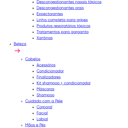
Descongestionantes nasais tópicos
Descongestionantes orais
Expectorantes
Linha completa para gripes
Produtos respiratórios tópicos
Tratamentos para garganta
Xantinas
Beleza
Cabelos
Acessórios
Condicionador
Finalizadores
Kit shampoo + condicionador
Máscaras
Shampoo
Cuidado com a Pele
Corporal
Facial
Labial
Mãos e Pés