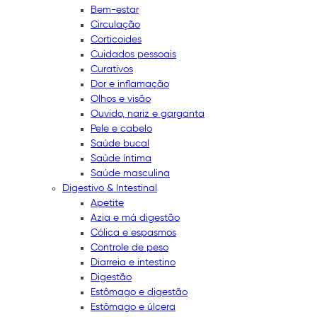
Bem-estar
Circulação
Corticoides
Cuidados pessoais
Curativos
Dor e inflamação
Olhos e visão
Ouvido, nariz e garganta
Pele e cabelo
Saúde bucal
Saúde íntima
Saúde masculina
Digestivo & Intestinal
Apetite
Azia e má digestão
Cólica e espasmos
Controle de peso
Diarreia e intestino
Digestão
Estômago e digestão
Estômago e úlcera