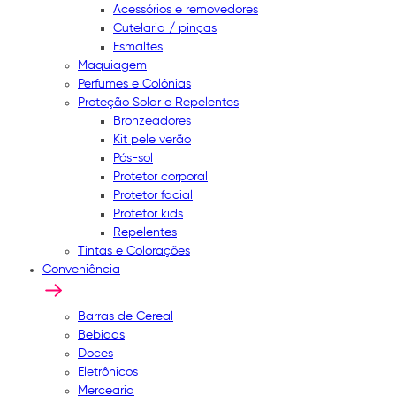
Acessórios e removedores
Cutelaria / pinças
Esmaltes
Maquiagem
Perfumes e Colônias
Proteção Solar e Repelentes
Bronzeadores
Kit pele verão
Pós-sol
Protetor corporal
Protetor facial
Protetor kids
Repelentes
Tintas e Colorações
Conveniência
Barras de Cereal
Bebidas
Doces
Eletrônicos
Mercearia