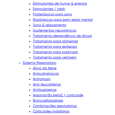
Estimulantes de humor & energia
Estimulantes / tdah
Fitoterápicos para sono
Nootrópicos para bem-estar mental
Sono & relaxamento
Suplementos neurotônicos
Tratamento dependência de álcool
Tratamento para alzheimer
Tratamento para epilepsia
Tratamento para parkinson
Tratamento para vertigem
Sistema Respiratório
Alívio da febre
Anticolinérgicos
Antigripais
Anti-leucotrienos
Antitussígenos
Associação beta2 + corticoide
Broncodilatadores
Combinações respiratórias
Corticoides inalatórios