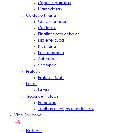
Copos / garrafas
Mamadeiras
Cuidado Infantil
Condicionador
Cuidados
Finalizadores cabelos
Higiene bucal
Kit infantil
Pele e cabelo
Sabonetes
Shampoo
Fraldas
Fralda infantil
Leites
Leites
Troca de Fraldas
Pomadas
Toalhas e lenços umedecidos
Vida Saudável
Naturais