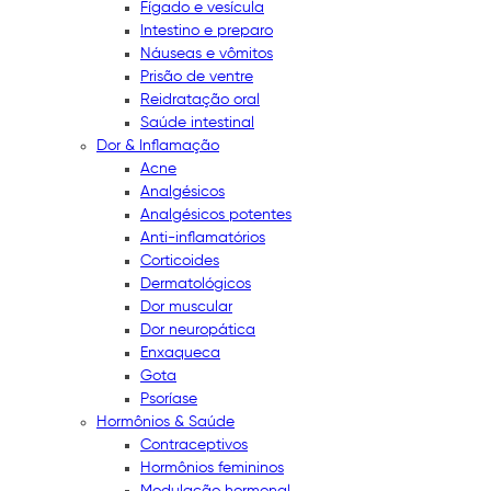
Fígado e vesícula
Intestino e preparo
Náuseas e vômitos
Prisão de ventre
Reidratação oral
Saúde intestinal
Dor & Inflamação
Acne
Analgésicos
Analgésicos potentes
Anti-inflamatórios
Corticoides
Dermatológicos
Dor muscular
Dor neuropática
Enxaqueca
Gota
Psoríase
Hormônios & Saúde
Contraceptivos
Hormônios femininos
Modulação hormonal