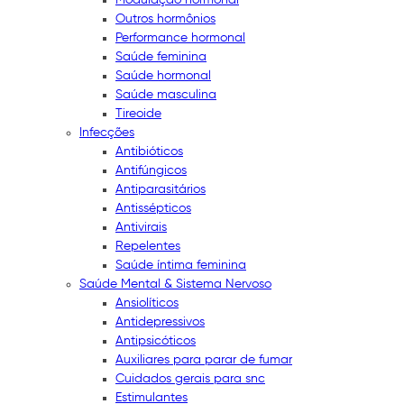
Outros hormônios
Performance hormonal
Saúde feminina
Saúde hormonal
Saúde masculina
Tireoide
Infecções
Antibióticos
Antifúngicos
Antiparasitários
Antissépticos
Antivirais
Repelentes
Saúde íntima feminina
Saúde Mental & Sistema Nervoso
Ansiolíticos
Antidepressivos
Antipsicóticos
Auxiliares para parar de fumar
Cuidados gerais para snc
Estimulantes