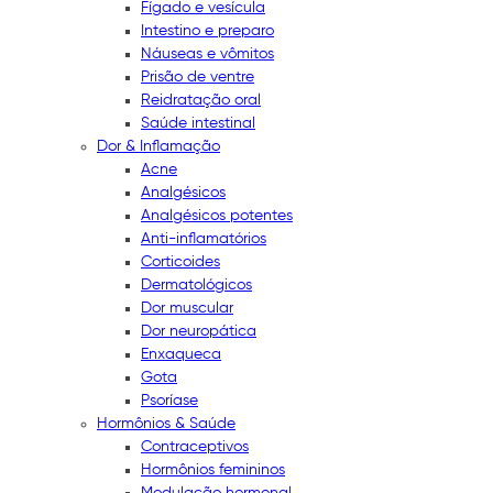
Fígado e vesícula
Intestino e preparo
Náuseas e vômitos
Prisão de ventre
Reidratação oral
Saúde intestinal
Dor & Inflamação
Acne
Analgésicos
Analgésicos potentes
Anti-inflamatórios
Corticoides
Dermatológicos
Dor muscular
Dor neuropática
Enxaqueca
Gota
Psoríase
Hormônios & Saúde
Contraceptivos
Hormônios femininos
Modulação hormonal