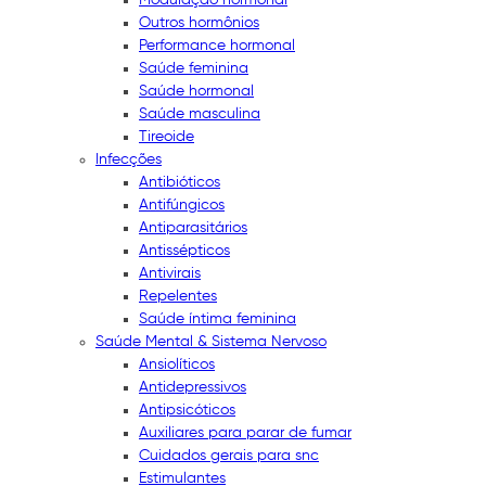
Outros hormônios
Performance hormonal
Saúde feminina
Saúde hormonal
Saúde masculina
Tireoide
Infecções
Antibióticos
Antifúngicos
Antiparasitários
Antissépticos
Antivirais
Repelentes
Saúde íntima feminina
Saúde Mental & Sistema Nervoso
Ansiolíticos
Antidepressivos
Antipsicóticos
Auxiliares para parar de fumar
Cuidados gerais para snc
Estimulantes