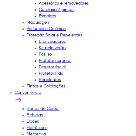
Acessórios e removedores
Cutelaria / pinças
Esmaltes
Maquiagem
Perfumes e Colônias
Proteção Solar e Repelentes
Bronzeadores
Kit pele verão
Pós-sol
Protetor corporal
Protetor facial
Protetor kids
Repelentes
Tintas e Colorações
Conveniência
Barras de Cereal
Bebidas
Doces
Eletrônicos
Mercearia