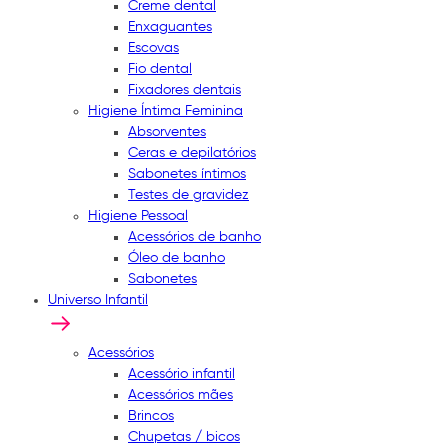
Creme dental
Enxaguantes
Escovas
Fio dental
Fixadores dentais
Higiene Íntima Feminina
Absorventes
Ceras e depilatórios
Sabonetes íntimos
Testes de gravidez
Higiene Pessoal
Acessórios de banho
Óleo de banho
Sabonetes
Universo Infantil
Acessórios
Acessório infantil
Acessórios mães
Brincos
Chupetas / bicos