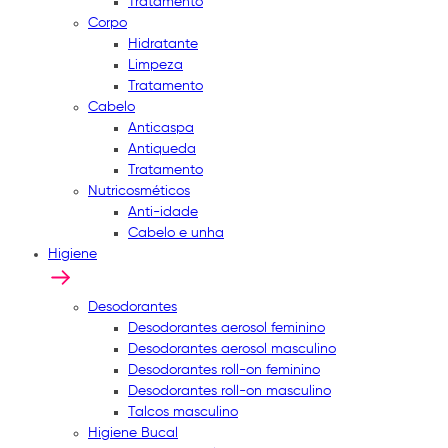
Tratamento
Corpo
Hidratante
Limpeza
Tratamento
Cabelo
Anticaspa
Antiqueda
Tratamento
Nutricosméticos
Anti-idade
Cabelo e unha
Higiene
Desodorantes
Desodorantes aerosol feminino
Desodorantes aerosol masculino
Desodorantes roll-on feminino
Desodorantes roll-on masculino
Talcos masculino
Higiene Bucal