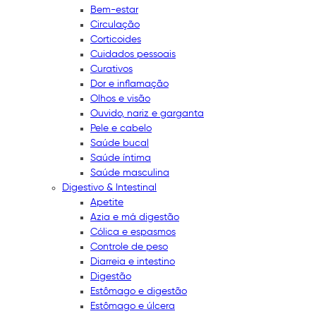
Bem-estar
Circulação
Corticoides
Cuidados pessoais
Curativos
Dor e inflamação
Olhos e visão
Ouvido, nariz e garganta
Pele e cabelo
Saúde bucal
Saúde íntima
Saúde masculina
Digestivo & Intestinal
Apetite
Azia e má digestão
Cólica e espasmos
Controle de peso
Diarreia e intestino
Digestão
Estômago e digestão
Estômago e úlcera