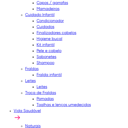
Copos / garrafas
Mamadeiras
Cuidado Infantil
Condicionador
Cuidados
Finalizadores cabelos
Higiene bucal
Kit infantil
Pele e cabelo
Sabonetes
Shampoo
Fraldas
Fralda infantil
Leites
Leites
Troca de Fraldas
Pomadas
Toalhas e lenços umedecidos
Vida Saudável
Naturais