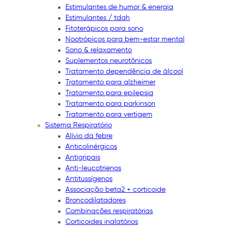
Estimulantes de humor & energia
Estimulantes / tdah
Fitoterápicos para sono
Nootrópicos para bem-estar mental
Sono & relaxamento
Suplementos neurotônicos
Tratamento dependência de álcool
Tratamento para alzheimer
Tratamento para epilepsia
Tratamento para parkinson
Tratamento para vertigem
Sistema Respiratório
Alívio da febre
Anticolinérgicos
Antigripais
Anti-leucotrienos
Antitussígenos
Associação beta2 + corticoide
Broncodilatadores
Combinações respiratórias
Corticoides inalatórios