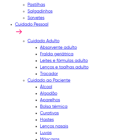
Pastilhas
Salgadinhos
Sorvetes
Cuidado Pessoal
Cuidado Adulto
Absorvente adulto
Fralda geriátrica
Leites e fórmulas adulto
Lenços e toalhas adulto
Trocador
Cuidado ao Paciente
Álcool
Algodão
Aparelhos
Bolsa térmica
Curativos
Hastes
Lenços nasais
Luvas
Máscaras