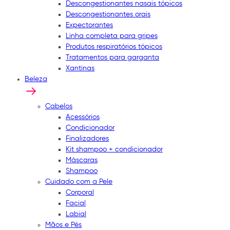
Descongestionantes nasais tópicos
Descongestionantes orais
Expectorantes
Linha completa para gripes
Produtos respiratórios tópicos
Tratamentos para garganta
Xantinas
Beleza
Cabelos
Acessórios
Condicionador
Finalizadores
Kit shampoo + condicionador
Máscaras
Shampoo
Cuidado com a Pele
Corporal
Facial
Labial
Mãos e Pés